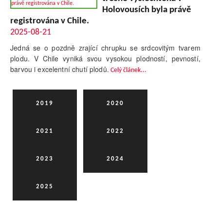
Holovousích byla právě
registrována v Chile.
2025-08-21
Jedná se o pozdně zrající chrupku se srdcovitým tvarem
plodu. V Chile vyniká svou vysokou plodností, pevností,
barvou i excelentní chutí plodů.
Celý článek...
2019
2020
2021
2022
2023
2024
2025