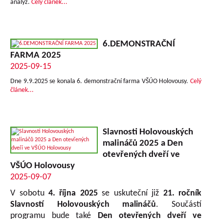
analýz.
Celý článek...
6.DEMONSTRAČNÍ
FARMA 2025
2025-09-15
Dne 9.9.2025 se konala 6. demonstrační farma VŠÚO Holovousy.
Celý
článek...
Slavnosti Holovouských
malináčů 2025 a Den
otevřených dveří ve
VŠÚO Holovousy
2025-09-07
V sobotu
4. října 2025
se uskuteční již
21. ročník
Slavností Holovouských malináčů
. Součástí
programu bude také
Den otevřených dveří ve