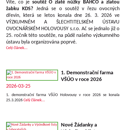
Víte, co je
soutěž O zlaté nůžky BAHCO a zlatou
žabku KDS?
Jedná se o soutěž v řezu ovocných
dřevin, která se letos konala dne 26. 3. 2026 ve
VÝZKUMNÉM A ŠLECHTITELSKÉM ÚSTAVU
OVOCNÁŘSKÉM HOLOVOUSY s.r.o. Ač se jednalo již o
25. ročník této soutěže, na půdě našeho výzkumného
ústavu byla organizována poprvé.
Celý článek...
1. Demonstrační farma
VŠÚO v roce 2026
2026-03-25
1. demonstrační farma VŠÚO Holovousy v roce 2026 se konala
25.3.2026
Celý článek...
Nové Žádanky a