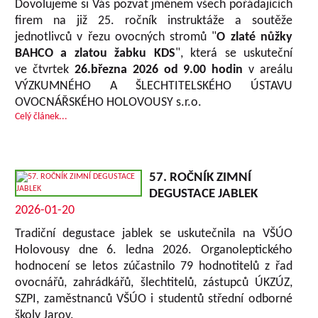
Dovolujeme si Vás pozvat jménem všech pořádajících
firem na již 25. ročník instruktáže a soutěže
jednotlivců v řezu ovocných stromů "
O zlaté nůžky
BAHCO a zlatou žabku KDS
", která se uskuteční
ve čtvrtek
26.března 2026 od 9.00 hodin
v areálu
VÝZKUMNÉHO A ŠLECHTITELSKÉHO ÚSTAVU
OVOCNÁŘSKÉHO HOLOVOUSY s.r.o.
Celý článek...
57. ROČNÍK ZIMNÍ
DEGUSTACE JABLEK
2026-01-20
Tradiční degustace jablek se uskutečnila na VŠÚO
Holovousy dne 6. ledna 2026. Organoleptického
hodnocení se letos zúčastnilo 79 hodnotitelů z řad
ovocnářů, zahrádkářů, šlechtitelů, zástupců ÚKZÚZ,
SZPI, zaměstnanců VŠÚO i studentů střední odborné
školy Jarov.