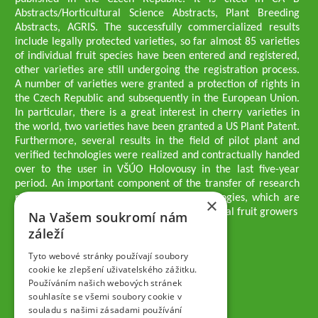
Abstracts/Horticultural Science Abstracts, Plant Breeding
Abstracts, AGRIS. The successfully commercialized results
include legally protected varieties, so far almost 85 varieties
of individual fruit species have been entered and registered,
other varieties are still undergoing the registration process.
A number of varieties were granted a protection of rights in
the Czech Republic and subsequently in the European Union.
In particular, there is a great interest in cherry varieties in
the world, two varieties have been granted a US Plant Patent.
Furthermore, several results in the field of pilot plant and
verified technologies were realized and contractually handed
over to the user in VŠÚO Holovousy in the last five-year
period. An important component of the transfer of research
results into practice are growing methodologies, which are
×
passed on to users - professionals - professional fruit growers
Na Vašem soukromí nám
Company executives
záleží
Ing. Tomáš Zmeškal
Ing. Jaroslav Vácha
Tyto webové stránky používají soubory
cookie ke zlepšení uživatelského zážitku.
Používáním našich webových stránek
Companions
souhlasíte se všemi soubory cookie v
Ing. Jan Blažek, CS c.
souladu s našimi zásadami používání
Ing. Josef Kosina, CS c.