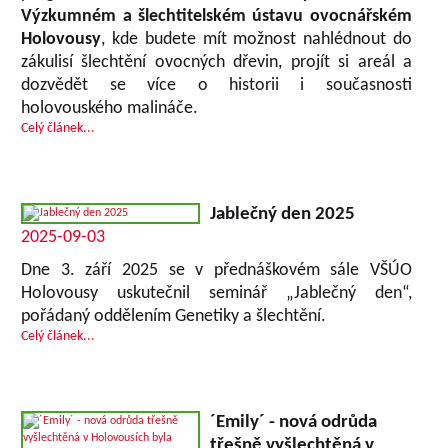
Výzkumném a šlechtitelském ústavu ovocnářském
Holovousy
, kde budete mít možnost nahlédnout do
zákulisí šlechtění ovocných dřevin, projít si areál a
dozvědět se více o historii i současnosti
holovouského malináče.
Celý článek...
Jablečný den 2025
2025-09-03
Dne 3. září 2025 se v přednáškovém sále VŠÚO
Holovousy uskutečnil seminář „Jablečný den“,
pořádaný oddělením Genetiky a šlechtění.
Celý článek...
´Emily´ - nová odrůda
třešně vyšlechtěná v