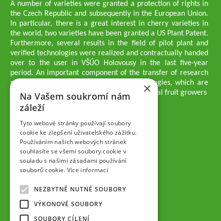
A number of varieties were granted a protection of rights in
the Czech Republic and subsequently in the European Union.
In particular, there is a great interest in cherry varieties in
the world, two varieties have been granted a US Plant Patent.
Furthermore, several results in the field of pilot plant and
verified technologies were realized and contractually handed
over to the user in VŠÚO Holovousy in the last five-year
period. An important component of the transfer of research
results into practice are growing methodologies, which are
×
passed on to users - professionals - professional fruit growers
Na Vašem soukromí nám
Company executives
záleží
Ing. Tomáš Zmeškal
Ing. Jaroslav Vácha
Tyto webové stránky používají soubory
cookie ke zlepšení uživatelského zážitku.
Používáním našich webových stránek
Companions
souhlasíte se všemi soubory cookie v
Ing. Jan Blažek, CS c.
souladu s našimi zásadami používání
Ing. Josef Kosina, CS c.
souborů cookie.
Více informací
Ing. Václav Ludvík
Ing. František Paprštein, CS c.
NEZBYTNĚ NUTNÉ SOUBORY
Jaroslav Muška
Ing. Radoslav Potůček
VÝKONOVÉ SOUBORY
SEMPRA PRAHA a.s.
SOUBORY CÍLENÍ