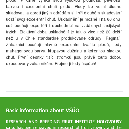
plodu. V Chile vyniká svou vysokou plodností, pevností,
barvou i excelentní chutí plodů. Plody lze velmi dlouho
skladovat a oproti jiným odrůdám si i při dlouhém skladování
udrží svoji excelentní chuť. Uskladnění je možné i na 60 dnů,
což oceňují exportéři i obchodníci na vzdálených asijských
trzích. Efektivní doba uskladnění je tak o více než 20 delší
než u v Chile standardně produkované odrůdy ´Regina´.
Zákazníci oceňují hlavně excelentní kvalitu plodů, tedy
mahagonovou barvu, křupavou dužninu a kořenitou sladkou
chuť. První desítky tisíc stromků jsou právě touto dobou
expedovány zákazníkům. Přejme jí tedy úspěch!
Basic information about VŠÚO
RESEARCH AND BREEDING FRUIT INSTITUTE HOLOVOUSY
s.r.o.
has been engaged in research of fruit growing and the