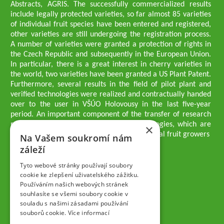
Abstracts, AGRIS. The successfully commercialized results
include legally protected varieties, so far almost 85 varieties
of individual fruit species have been entered and registered,
other varieties are still undergoing the registration process.
A number of varieties were granted a protection of rights in
the Czech Republic and subsequently in the European Union.
In particular, there is a great interest in cherry varieties in
the world, two varieties have been granted a US Plant Patent.
Furthermore, several results in the field of pilot plant and
verified technologies were realized and contractually handed
over to the user in VŠÚO Holovousy in the last five-year
period. An important component of the transfer of research
results into practice are growing methodologies, which are
×
passed on to users - professionals - professional fruit growers
Na Vašem soukromí nám
Company executives
záleží
Ing. Tomáš Zmeškal
Ing. Jaroslav Vácha
Tyto webové stránky používají soubory
cookie ke zlepšení uživatelského zážitku.
Používáním našich webových stránek
Companions
souhlasíte se všemi soubory cookie v
Ing. Jan Blažek, CS c.
souladu s našimi zásadami používání
Ing. Josef Kosina, CS c.
souborů cookie.
Více informací
Ing. Václav Ludvík