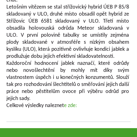
chuť.
Letošním vítězem se stal střížovický hybrid ÚEB P 85/8
skladovaný v ULO, druhé místo obsadil opět hybrid ze
Střížovic ÚEB 6581 skladovaný v ULO. Třetí místo
obsadila holovouská odrůda Meteor skladovaná v
ULO. V první polovině tabulky se umístily zejména
plody skladované v atmosféře s nízkým obsahem
kyslíku (ULO), která pozitivně ovlivňuje kondici jablek a
prodlužuje dobu jejich efektivní skladovatelnosti.
Každoroční hodnocení jablek naznačí, které odrůdy
nebo novošlechtění by mohly mít díky svým
vlastnostem úspěch i u konečných konzumentů. Slouží
tak pro rozhodování šlechtitelů o směřování jejich další
práce nebo pěstitelům ovoce při výběru odrůd pro
jejich sady.
Celkové výsledky naleznet
e zde: