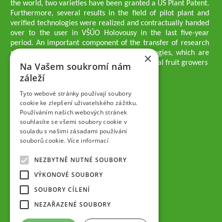
the world, two varieties have been granted a US Plant Patent.
Furthermore, several results in the field of pilot plant and
verified technologies were realized and contractually handed
over to the user in VŠÚO Holovousy in the last five-year
period. An important component of the transfer of research
results into practice are growing methodologies, which are
×
passed on to users - professionals - professional fruit growers
Na Vašem soukromí nám
Company executives
záleží
Ing. Tomáš Zmeškal
Ing. Jaroslav Vácha
Tyto webové stránky používají soubory
cookie ke zlepšení uživatelského zážitku.
Používáním našich webových stránek
Companions
souhlasíte se všemi soubory cookie v
Ing. Jan Blažek, CS c.
souladu s našimi zásadami používání
Ing. Josef Kosina, CS c.
souborů cookie.
Více informací
Ing. Václav Ludvík
Ing. František Paprštein, CS c.
NEZBYTNĚ NUTNÉ SOUBORY
Jaroslav Muška
Ing. Radoslav Potůček
VÝKONOVÉ SOUBORY
SEMPRA PRAHA a.s.
SOUBORY CÍLENÍ
Company Supervisory Board
NEZAŘAZENÉ SOUBORY
Ing. Josef Kosina
Mgr. Vladimír Samek