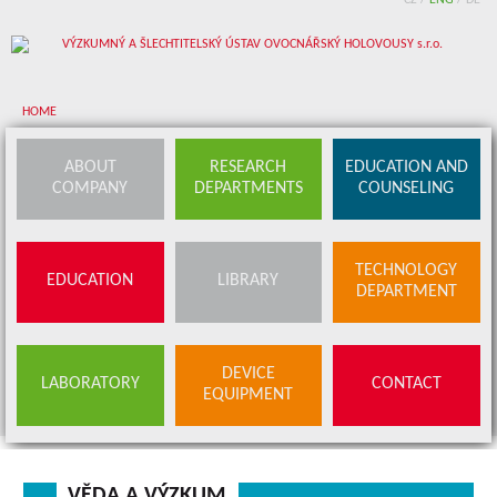
CZ
/
ENG
/
DE
HOME
About company
ABOUT
RESEARCH
EDUCATION AND
COMPANY
DEPARTMENTS
COUNSELING
Research departments
Device equipment
TECHNOLOGY
EDUCATION
LIBRARY
Education and counseling
DEPARTMENT
Education
Library
SERVICES
DEVICE
LABORATORY
CONTACT
BUDS OFFER
EQUIPMENT
Contact
VĚDA A VÝZKUM