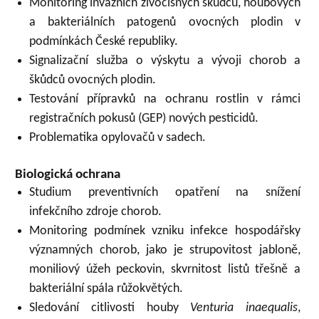
Monitoring invazních živočišných škůdců, houbových
a bakteriálních patogenů ovocných plodin v
podmínkách České republiky.
Signalizační služba o výskytu a vývoji chorob a
škůdců ovocných plodin.
Testování přípravků na ochranu rostlin v rámci
registračních pokusů (GEP) nových pesticidů.
Problematika opylovačů v sadech.
Biologická ochrana
Studium preventivních opatření na snížení
infekčního zdroje chorob.
Monitoring podmínek vzniku infekce hospodářsky
významných chorob, jako je strupovitost jabloně,
moniliový úžeh peckovin, skvrnitost listů třešně a
bakteriální spála růžokvětých.
Sledování citlivosti houby
Venturia inaequalis
,