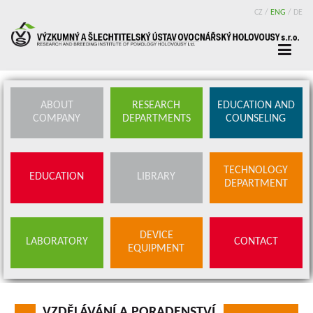
CZ
/
ENG
/
DE
ABOUT
RESEARCH
EDUCATION AND
COMPANY
DEPARTMENTS
COUNSELING
TECHNOLOGY
EDUCATION
LIBRARY
DEPARTMENT
DEVICE
LABORATORY
CONTACT
EQUIPMENT
VZDĚLÁVÁNÍ A PORADENSTVÍ