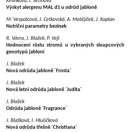
Kmínková, I. Šetinová
Výskyt alergenu MAL d1 u odrůd jabloně
M. Vespalcová, J. Cetkovská, A. Matějíček, J. Kaplan
Nutriční parametry bezinek
R. Vávra, J. Blažek, P. Vejl
Hodnocení růstu stromů u vybraných sloupcových
genotypů jabloní
J. Blažek
Nová odrůda jabloně ´Frosta´
J. Blažek
Nová letní odrůda jabloně ´Judita´
J. Blažek
Odrůda jabloně ´Fragrance´
J. Blažková, I. Hlušičková
Nová odrůda třešně ´Christiana´