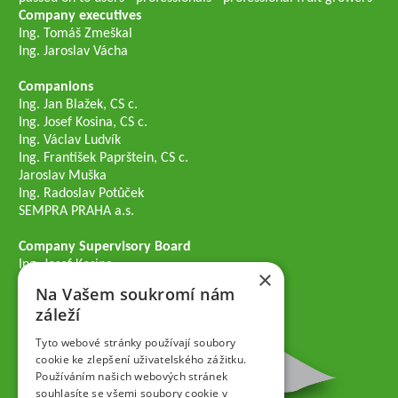
Company executives
Ing. Tomáš Zmeškal
Ing. Jaroslav Vácha
Companions
Ing. Jan Blažek, CS c.
Ing. Josef Kosina, CS c.
Ing. Václav Ludvík
Ing. František Paprštein, CS c.
Jaroslav Muška
Ing. Radoslav Potůček
SEMPRA PRAHA a.s.
Company Supervisory Board
Ing. Josef Kosina
×
Mgr. Vladimír Samek
Na Vašem soukromí nám
Mgr. Hana Vránová
záleží
Tyto webové stránky používají soubory
cookie ke zlepšení uživatelského zážitku.
Používáním našich webových stránek
souhlasíte se všemi soubory cookie v