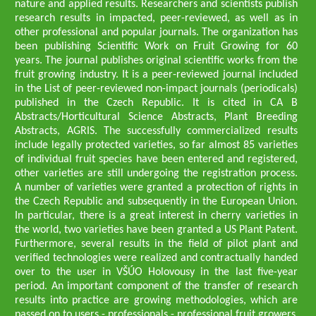
nature and applied results. Researchers and scientists publish
research results in impacted, peer-reviewed, as well as in
other professional and popular journals. The organization has
been publishing Scientific Work on Fruit Growing for 60
years. The journal publishes original scientific works from the
fruit growing industry. It is a peer-reviewed journal included
in the List of peer-reviewed non-impact journals (periodicals)
published in the Czech Republic. It is cited in CA B
Abstracts/Horticultural Science Abstracts, Plant Breeding
Abstracts, AGRIS. The successfully commercialized results
include legally protected varieties, so far almost 85 varieties
of individual fruit species have been entered and registered,
other varieties are still undergoing the registration process.
A number of varieties were granted a protection of rights in
the Czech Republic and subsequently in the European Union.
In particular, there is a great interest in cherry varieties in
the world, two varieties have been granted a US Plant Patent.
Furthermore, several results in the field of pilot plant and
verified technologies were realized and contractually handed
over to the user in VŠÚO Holovousy in the last five-year
period. An important component of the transfer of research
results into practice are growing methodologies, which are
passed on to users - professionals - professional fruit growers