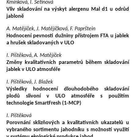
Kmínková, I. Šetinová
Vliv skladování na výskyt alergenu Mal d1 u odrůd
jabloně
A. Matějíček, J. Matějíčková, F. Paprštein
Hodnocení pevnosti dužniny přístrojem FTA u jablek
a hrušek skladovaných v ULO
I. Pištěková, A. Matějíček
Změny kvalitativních parametrů během skladování
jablek v ULO atmosféře
I. Pištěková, J. Blažek
Výsledky hodnocení dlouhodobého skladování
plodů slivoní v ULO atmosféře s použitím
technologie SmartFresh (1-MCP)
I. Pištěková
Porovnání sklizňových a kvalitativních ukazatelů u
vybraného sortimentu jahodníku s možností využití
v systému ekologické produkce jahod