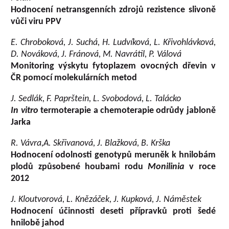
Hodnocení netransgenních zdrojů rezistence slivoně
vůči viru PPV
E. Chroboková, J. Suchá, H. Ludvíková, L. Křivohlávková,
D. Nováková, J. Fránová, M. Navrátil, P. Válová
Monitoring výskytu fytoplazem ovocných dřevin v
ČR pomocí molekulárních metod
J. Sedlák, F. Paprštein, L. Svobodová, L. Talácko
In vitro
termoterapie a chemoterapie odrůdy jabloně
Jarka
R. Vávra,A. Skřivanová, J. Blažková, B. Krška
Hodnocení odolnosti genotypů meruněk k hnilobám
plodů způsobené houbami rodu
Monilinia
v roce
2012
J. Kloutvorová, L. Knězáček, J. Kupková, J. Náměstek
Hodnocení účinnosti deseti přípravků proti šedé
hnilobě jahod