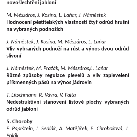
novošlechtění jabloní
M. Mészáros, J. Kosina, L. Laňar, J. Náměstek
Hodnocení pěstitelských vlastností čtyř odrůd hrušní
na vybraných podnožích
J. Náměstek, J. Kosina, M. Mészáros, L. Laňar
Vliv vybraných podnoží na růst a výnos dvou odrůd
slivoní
J. Náměstek, M. Pražák, M. Mészáros,L. Laňar
Různé způsoby regulace plevelů a vliv zaplevelení
příkmenných pásů na výnos jádrovin
T. Litschmann, R. Vávra, V. Falta
Nedestruktivní stanovení listové plochy vybraných
odrůd jabloní
5. Choroby
F. Paprštein, J. Sedlák, A. Matějíček, E. Chroboková, J.
Polák