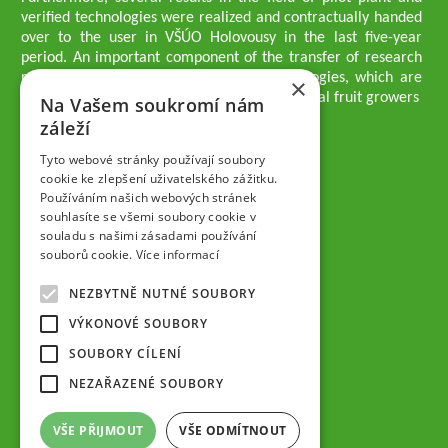
verified technologies were realized and contractually handed
over to the user in VŠÚO Holovousy in the last five-year
period. An important component of the transfer of research
results into practice are growing methodologies, which are
×
passed on to users - professionals - professional fruit growers
Na Vašem soukromí nám
Company executives
záleží
Ing. Tomáš Zmeškal
Ing. Jaroslav Vácha
Tyto webové stránky používají soubory
cookie ke zlepšení uživatelského zážitku.
Používáním našich webových stránek
Companions
souhlasíte se všemi soubory cookie v
Ing. Jan Blažek, CS c.
souladu s našimi zásadami používání
Ing. Josef Kosina, CS c.
souborů cookie.
Více informací
Ing. Václav Ludvík
Ing. František Paprštein, CS c.
NEZBYTNĚ NUTNÉ SOUBORY
Jaroslav Muška
Ing. Radoslav Potůček
VÝKONOVÉ SOUBORY
SEMPRA PRAHA a.s.
SOUBORY CÍLENÍ
Company Supervisory Board
NEZAŘAZENÉ SOUBORY
Ing. Josef Kosina
Mgr. Vladimír Samek
VŠE PŘIJMOUT
VŠE ODMÍTNOUT
Mgr. Hana Vránová