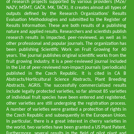
of research projects supported by various providers (MZe/
NAZV, MŠMT, GAČR, MK, TAČR), it creates almost all types of
outputs defined by the Research Organizations' Results
Evaluation Methodologies and submitted to the Register of
Results Information. These are both results of a publishing
nature and applied results. Researchers and scientists publish
research results in impacted, peer-reviewed, as well as in
other professional and popular journals. The organization has
been publishing Scientific Work on Fruit Growing for 60
years. The journal publishes original scientific works from the
fruit growing industry. It is a peer-reviewed journal included
in the List of peer-reviewed non-impact journals (periodicals)
published in the Czech Republic. It is cited in CA B
Abstracts/Horticultural Science Abstracts, Plant Breeding
Abstracts, AGRIS. The successfully commercialized results
include legally protected varieties, so far almost 85 varieties
of individual fruit species have been entered and registered,
other varieties are still undergoing the registration process.
A number of varieties were granted a protection of rights in
the Czech Republic and subsequently in the European Union.
In particular, there is a great interest in cherry varieties in
the world, two varieties have been granted a US Plant Patent.
Furthermore, several results in the field of pilot plant and