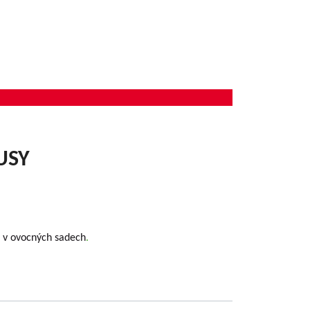
USY
a v ovocných sadech
.