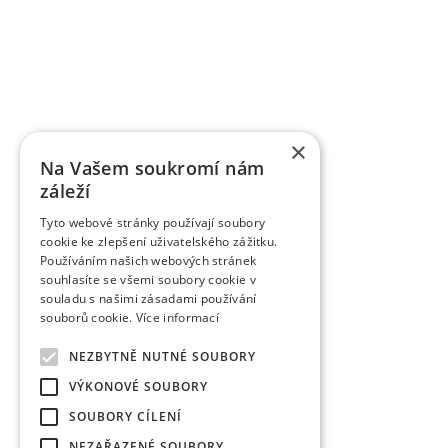
Basic information about VŠÚO
RESEARCH AND BREEDING FRUIT INSTITUTE HOLO
of fruit growing and the breeding of fruit crops
×
research activity of the institute includes pract
Na Vašem soukromí nám
territory of the Czech Republic as market cultures.
záleží
supported by various providers (MZe/ NAZV, MŠMT, 
of outputs defined by the Research Organizati
Tyto webové stránky používají soubory
submitted to the Register of Results Information. 
cookie ke zlepšení uživatelského zážitku.
and applied results. Researchers and scientists 
Používáním našich webových stránek
reviewed, as well as in other professional and 
souhlasíte se všemi soubory cookie v
publishing Scientific Work on Fruit Growing for 60 y
souladu s našimi zásadami používání
works from the fruit growing industry. It is a peer-
souborů cookie.
Více informací
reviewed non-impact journals (periodicals) publish
Abstracts/Horticultural Science Abstracts, Plant 
NEZBYTNĚ NUTNÉ SOUBORY
commercialized results include legally protecte
VÝKONOVÉ SOUBORY
individual fruit species have been entered and regis
registration process. A number of varieties were 
SOUBORY CÍLENÍ
Republic and subsequently in the European Union. 
NEZAŘAZENÉ SOUBORY