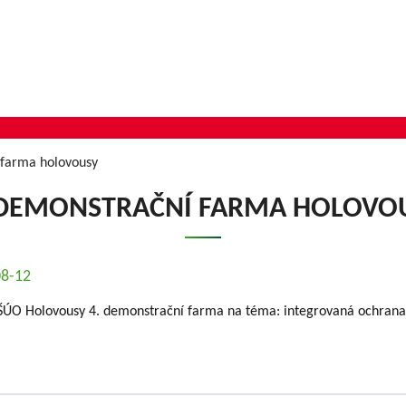
 farma holovousy
 DEMONSTRAČNÍ FARMA HOLOVO
08-12
 VŠÚO Holovousy 4. demonstrační farma na téma: integrovaná ochran