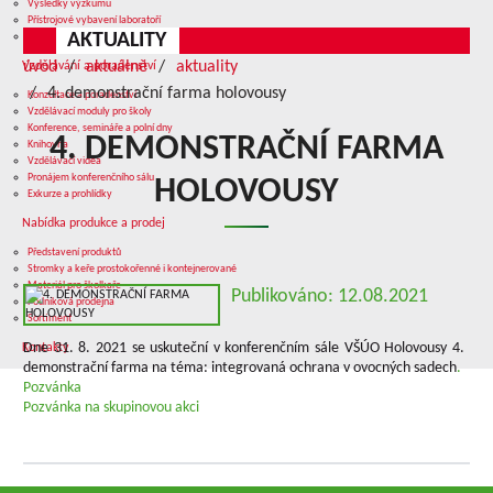
Výsledky výzkumu
Přístrojové vybavení laboratoří
AKTUALITY
Služby v oblasti výzkumu
úvod
aktuálně
aktuality
Vzdělávání a poradenství
4. demonstrační farma holovousy
Konzultace a poradenství
Vzdělávací moduly pro školy
Konference, semináře a polní dny
4. DEMONSTRAČNÍ FARMA
Knihovna
Vzdělávací videa
Pronájem konferenčního sálu
HOLOVOUSY
Exkurze a prohlídky
Nabídka produkce a prodej
Představení produktů
Stromky a keře prostokořenné i kontejnerované
Materiál pro školkaře
Publikováno: 12.08.2021
Podniková prodejna
Sortiment
Dne 31. 8. 2021 se uskuteční v konferenčním sále VŠÚO Holovousy 4.
Kontakty
demonstrační farma na téma: integrovaná ochrana v ovocných sadech
.
Pozvánka
Pozvánka na skupinovou akci