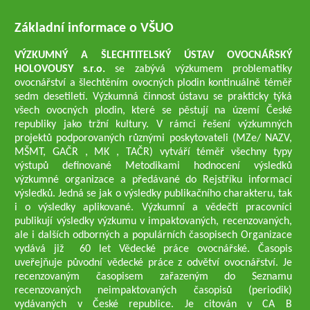
Základní informace o VŠUO
VÝZKUMNÝ A ŠLECHTITELSKÝ ÚSTAV OVOCNÁŘSKÝ
HOLOVOUSY s.r.o.
se zabývá výzkumem problematiky
ovocnářství a šlechtěním ovocných plodin kontinuálně téměř
sedm desetiletí. Výzkumná činnost ústavu se prakticky týká
všech ovocných plodin, které se pěstují na území České
republiky jako tržní kultury. V rámci řešení výzkumných
projektů podporovaných různými poskytovateli (MZe/ NAZV,
MŠMT, GAČR , MK , TAČR) vytváří téměř všechny typy
výstupů definované Metodikami hodnocení výsledků
výzkumné organizace a předávané do Rejstříku informací
výsledků. Jedná se jak o výsledky publikačního charakteru, tak
i o výsledky aplikované. Výzkumní a vědečtí pracovníci
publikují výsledky výzkumu v impaktovaných, recenzovaných,
ale i dalších odborných a populárních časopisech Organizace
vydává již 60 let Vědecké práce ovocnářské. Časopis
uveřejňuje původní vědecké práce z odvětví ovocnářství. Je
recenzovaným časopisem zařazeným do Seznamu
recenzovaných neimpaktovaných časopisů (periodik)
vydávaných v České republice. Je citován v CA B