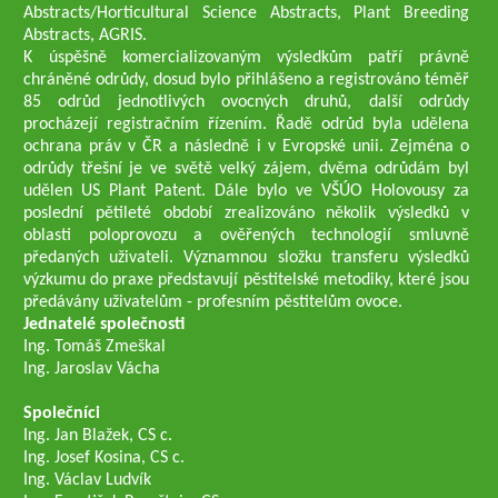
Abstracts/Horticultural Science Abstracts, Plant Breeding
Abstracts, AGRIS.
K úspěšně komercializovaným výsledkům patří právně
chráněné odrůdy, dosud bylo přihlášeno a registrováno téměř
85 odrůd jednotlivých ovocných druhů, další odrůdy
procházejí registračním řízením. Řadě odrůd byla udělena
ochrana práv v ČR a následně i v Evropské unii. Zejména o
odrůdy třešní je ve světě velký zájem, dvěma odrůdám byl
udělen US Plant Patent. Dále bylo ve VŠÚO Holovousy za
poslední pětileté období zrealizováno několik výsledků v
oblasti poloprovozu a ověřených technologií smluvně
předaných uživateli. Významnou složku transferu výsledků
výzkumu do praxe představují pěstitelské metodiky, které jsou
předávány uživatelům - profesním pěstitelům ovoce.
Jednatelé společnosti
Ing. Tomáš Zmeškal
Ing. Jaroslav Vácha
Společníci
Ing. Jan Blažek, CS c.
Ing. Josef Kosina, CS c.
Ing. Václav Ludvík