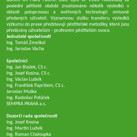
udělen US Plant Patent. Dále bylo ve VŠÚO Holovousy za
poslední pětileté období zrealizováno několik výsledků v
oblasti poloprovozu a ověřených technologií smluvně
předaných uživateli. Významnou složku transferu výsledků
výzkumu do praxe představují pěstitelské metodiky, které jsou
předávány uživatelům - profesním pěstitelům ovoce.
Jednatelé společnosti
Ing. Tomáš Zmeškal
Ing. Jaroslav Vácha
Společníci
Ing. Jan Blažek, CS c.
Ing. Josef Kosina, CS c.
Ing. Václav Ludvík
Ing. František Paprštein, CS c.
Jaroslav Muška
Ing. Radoslav Potůček
SEMPRA PRAHA a.s.
Dozorčí rada společnosti
Ing. Josef Kosina
Ing. Martin Ludvík
Ing. Roman Chaloupka