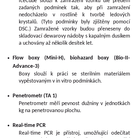
IceCube slouží k zamrazení vzorků dle předem
zadaných podmínek tak, aby při zamražení
nedocházelo v rostlině k tvorbě ledových
krystalů. (Tyto podmínky byly zjištěny pomocí
DSC.) Zamražené vzorky budou přeneseny do
skladovací dewarovy nádoby s kapalným dusíkem
a uchovány až několik desítek let.
Flow boxy (Mini-H), biohazard boxy (Bio-II-
Advance-3)
Boxy slouží k práci se sterilním materiálem
vypěstovaným v in vitro podmínkách.
Penetrometr (TA 1)
Penetrometr měří pevnost dužniny v jednotkách
kg na penetrovanou plochu.
Real-time PCR
Real-time PCR je přístroj, umožňující odečítat