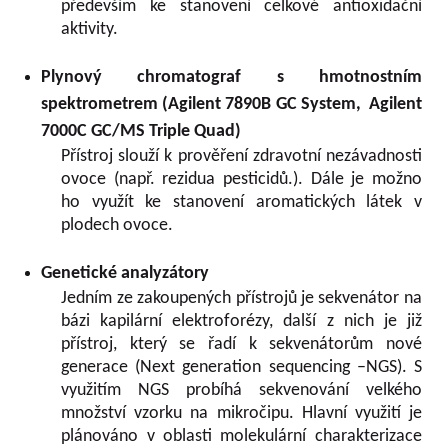
především ke stanovení celkové antioxidační
aktivity.
Plynový chromatograf s hmotnostním
spektrometrem (Agilent 7890B GC System, Agilent
7000C GC/MS Triple Quad)
Přístroj slouží k prověření zdravotní nezávadnosti
ovoce (např. rezidua pesticidů.). Dále je možno
ho využít ke stanovení aromatických látek v
plodech ovoce.
Genetické analyzátory
Jedním ze zakoupených přístrojů je sekvenátor na
bázi kapilární elektroforézy, další z nich je již
přístroj, který se řadí k sekvenátorům nové
generace (Next generation sequencing –NGS). S
využitím NGS probíhá sekvenování velkého
množství vzorku na mikročipu. Hlavní využití je
plánováno v oblasti molekulární charakterizace