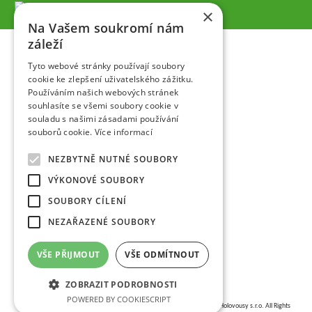
×
Na Vašem soukromí nám
záleží
Tyto webové stránky používají soubory
cookie ke zlepšení uživatelského zážitku.
Používáním našich webových stránek
souhlasíte se všemi soubory cookie v
souladu s našimi zásadami používání
souborů cookie.
Více informací
NEZBYTNĚ NUTNÉ SOUBORY
VÝKONOVÉ SOUBORY
SOUBORY CÍLENÍ
NEZAŘAZENÉ SOUBORY
VŠE PŘIJMOUT
VŠE ODMÍTNOUT
ZOBRAZIT PODROBNOSTI
POWERED BY COOKIESCRIPT
Copyright © 2026,
VŠÚO | Výzkumný a šlechtitelský ústav ovocnářský Holovousy s.r.o.
All Rights