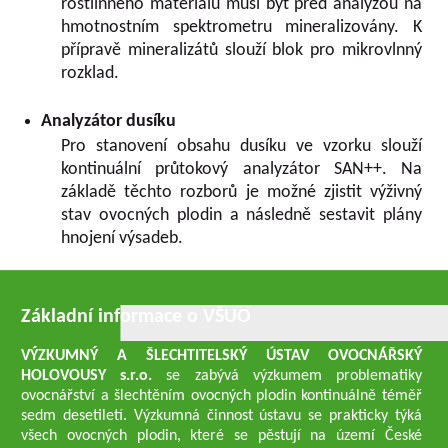
rostlinného materiálu musí být před analýzou na
hmotnostním spektrometru mineralizovány. K
přípravě mineralizátů slouží blok pro mikrovlnný
rozklad.
Analyzátor dusíku
Pro stanovení obsahu dusíku ve vzorku slouží
kontinuální průtokový analyzátor SAN++. Na
základě těchto rozborů je možné zjistit výživný
stav ovocných plodin a následně sestavit plány
hnojení výsadeb.
Základní informace o VŠUO
VÝZKUMNÝ A ŠLECHTITELSKÝ ÚSTAV OVOCNÁŘSKÝ
HOLOVOUSY s.r.o.
se zabývá výzkumem problematiky
ovocnářství a šlechtěním ovocných plodin kontinuálně téměř
sedm desetiletí. Výzkumná činnost ústavu se prakticky týká
všech ovocných plodin, které se pěstují na území České