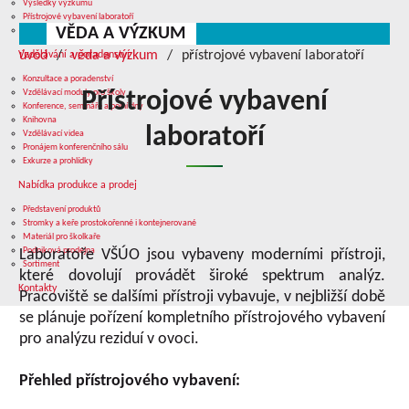
Výsledky výzkumu
Přístrojové vybavení laboratoří
VĚDA A VÝZKUM
Služby v oblasti výzkumu
úvod
věda a výzkum
přístrojové vybavení laboratoří
Vzdělávání a poradenství
Konzultace a poradenství
Vzdělávací moduly pro školy
Přístrojové vybavení
Konference, semináře a polní dny
Knihovna
laboratoří
Vzdělávací videa
Pronájem konferenčního sálu
Exkurze a prohlídky
Nabídka produkce a prodej
Představení produktů
Stromky a keře prostokořenné i kontejnerované
Materiál pro školkaře
Podniková prodejna
Laboratoře VŠÚO jsou vybaveny moderními přístroji,
Sortiment
které dovolují provádět široké spektrum analýz.
Kontakty
Pracoviště se dalšími přístroji vybavuje, v nejbližší době
se plánuje pořízení kompletního přístrojového vybavení
pro analýzu reziduí v ovoci.
Přehled přístrojového vybavení: