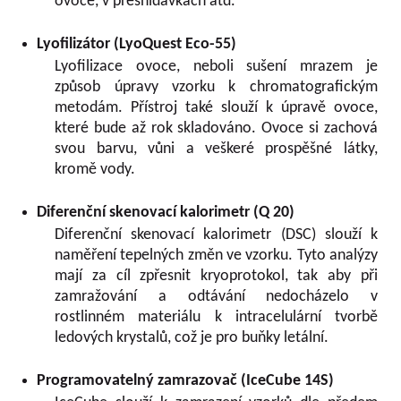
ovoce, v přesnídávkách atd.
Lyofilizátor (LyoQuest Eco-55)
Lyofilizace ovoce, neboli sušení mrazem je
způsob úpravy vzorku k chromatografickým
metodám. Přístroj také slouží k úpravě ovoce,
které bude až rok skladováno. Ovoce si zachová
svou barvu, vůni a veškeré prospěšné látky,
kromě vody.
Diferenční skenovací kalorimetr (Q 20)
Diferenční skenovací kalorimetr (DSC) slouží k
naměření tepelných změn ve vzorku. Tyto analýzy
mají za cíl zpřesnit kryoprotokol, tak aby při
zamražování a odtávání nedocházelo v
rostlinném materiálu k intracelulární tvorbě
ledových krystalů, což je pro buňky letální.
Programovatelný zamrazovač (IceCube 14S)