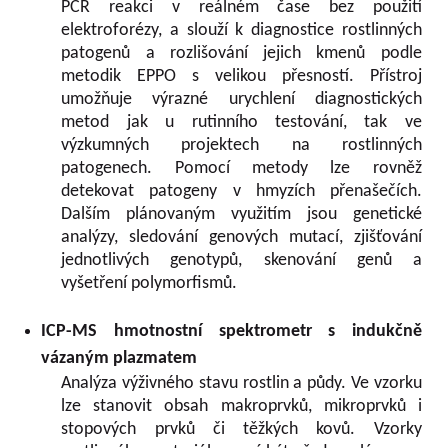
PCR reakci v reálném čase bez použití
elektroforézy, a slouží k diagnostice rostlinných
patogenů a rozlišování jejich kmenů podle
metodik EPPO s velikou přesností. Přístroj
umožňuje výrazné urychlení diagnostických
metod jak u rutinního testování, tak ve
výzkumných projektech na rostlinných
patogenech. Pomocí metody lze rovněž
detekovat patogeny v hmyzích přenašečích.
Dalším plánovaným využitím jsou genetické
analýzy, sledování genových mutací, zjišťování
jednotlivých genotypů, skenování genů a
vyšetření polymorfismů.
ICP-MS hmotnostní spektrometr s indukčně
vázaným plazmatem
Analýza výživného stavu rostlin a půdy. Ve vzorku
lze stanovit obsah makroprvků, mikroprvků i
stopových prvků či těžkých kovů. Vzorky