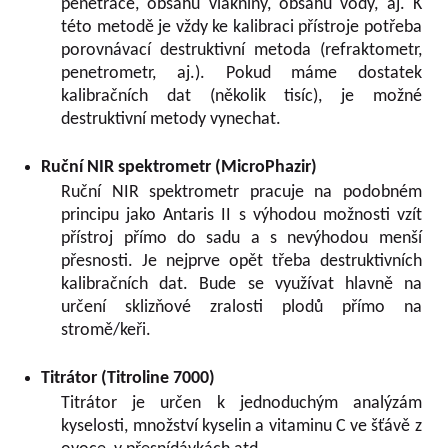
penetrace, obsahu vlákniny, obsahu vody, aj. K
této metodě je vždy ke kalibraci přístroje potřeba
porovnávací destruktivní metoda (refraktometr,
penetrometr, aj.). Pokud máme dostatek
kalibračních dat (několik tisíc), je možné
destruktivní metody vynechat.
Ruční NIR spektrometr (MicroPhazir)
Ruční NIR spektrometr pracuje na podobném
principu jako Antaris II s výhodou možnosti vzít
přístroj přímo do sadu a s nevýhodou menší
přesnosti. Je nejprve opět třeba destruktivních
kalibračních dat. Bude se využívat hlavně na
určení sklizňové zralosti plodů přímo na
stromě/keři.
Titrátor (Titroline 7000)
Titrátor je určen k jednoduchým analýzám
kyselosti, množství kyselin a vitaminu C ve šťávě z