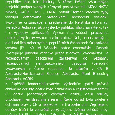
republiky jako tržní kultury. V rámci řešení výzkumných
projektů podporovaných různými poskytovateli (MZe/ NAZV,
MŠMT, GAČR , MK , TAČR) vytváří téměř všechny typy
výstupů definované Metodikami hodnocení výsledků
výzkumné organizace a předávané do Rejstříku informací
výsledků. Jedná se jak o výsledky publikačního charakteru, tak
i o výsledky aplikované. Výzkumní a vědečtí pracovníci
publikují výsledky výzkumu v impaktovaných, recenzovaných,
ale i dalších odborných a populárních časopisech Organizace
vydává již 60 let Vědecké práce ovocnářské. Časopis
uveřejňuje původní vědecké práce z odvětví ovocnářství. Je
recenzovaným časopisem zařazeným do Seznamu
recenzovaných neimpaktovaných časopisů (periodik)
vydávaných v České republice. Je citován v CA B
Abstracts/Horticultural Science Abstracts, Plant Breeding
Abstracts, AGRIS.
K úspěšně komercializovaným výsledkům patří právně
chráněné odrůdy, dosud bylo přihlášeno a registrováno téměř
85 odrůd jednotlivých ovocných druhů, další odrůdy
procházejí registračním řízením. Řadě odrůd byla udělena
ochrana práv v ČR a následně i v Evropské unii. Zejména o
odrůdy třešní je ve světě velký zájem, dvěma odrůdám byl