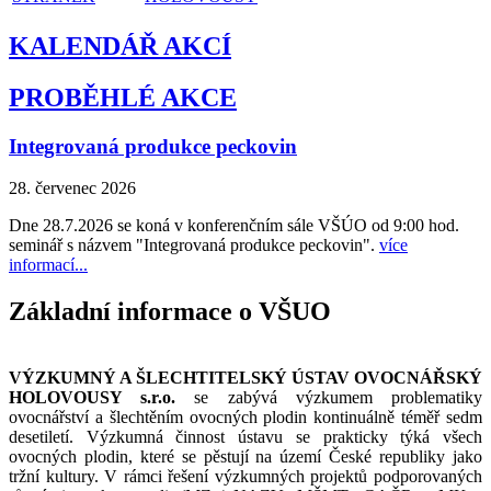
KALENDÁŘ AKCÍ
PROBĚHLÉ AKCE
Integrovaná produkce peckovin
28. červenec 2026
Dne 28.7.2026 se koná v konferenčním sále VŠÚO od 9:00 hod.
seminář s názvem "Integrovaná produkce peckovin".
více
informací...
Základní informace o VŠUO
VÝZKUMNÝ A ŠLECHTITELSKÝ ÚSTAV OVOCNÁŘSKÝ
HOLOVOUSY s.r.o.
se zabývá výzkumem problematiky
ovocnářství a šlechtěním ovocných plodin kontinuálně téměř sedm
desetiletí. Výzkumná činnost ústavu se prakticky týká všech
ovocných plodin, které se pěstují na území České republiky jako
tržní kultury. V rámci řešení výzkumných projektů podporovaných