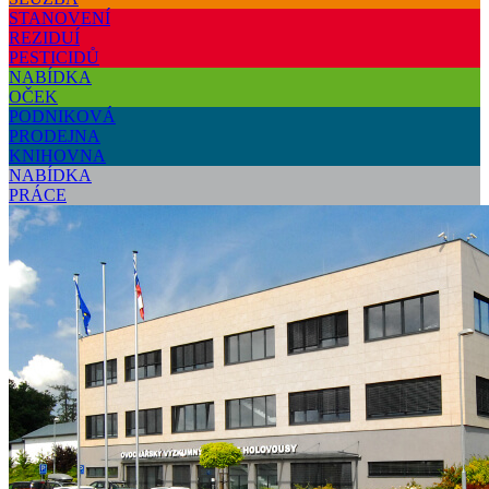
STANOVENÍ
REZIDUÍ
PESTICIDŮ
NABÍDKA
OČEK
PODNIKOVÁ
PRODEJNA
KNIHOVNA
NABÍDKA
PRÁCE