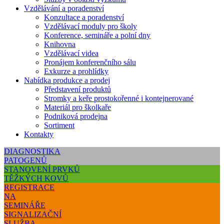
Vzdělávání a poradenství
Konzultace a poradenství
Vzdělávací moduly pro školy
Konference, semináře a polní dny
Knihovna
Vzdělávací videa
Pronájem konferenčního sálu
Exkurze a prohlídky
Nabídka produkce a prodej
Představení produktů
Stromky a keře prostokořenné i kontejnerované
Materiál pro školkaře
Podniková prodejna
Sortiment
Kontakty
DIAGNOSTIKA
PATOGENŮ
STANOVENÍ PRVKŮ
TĚŽKÝCH KOVŮ
REGISTRACE
NA
SEMINÁŘE
SIGNALIZAČNÍ
SLUŽBA