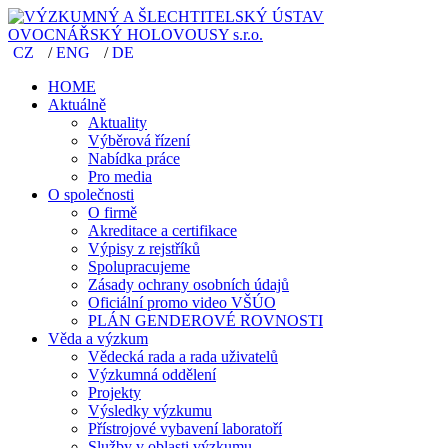
CZ
/
ENG
/
DE
HOME
Aktuálně
Aktuality
Výběrová řízení
Nabídka práce
Pro media
O společnosti
O firmě
Akreditace a certifikace
Výpisy z rejstříků
Spolupracujeme
Zásady ochrany osobních údajů
Oficiální promo video VŠÚO
PLÁN GENDEROVÉ ROVNOSTI
Věda a výzkum
Vědecká rada a rada uživatelů
Výzkumná oddělení
Projekty
Výsledky výzkumu
Přístrojové vybavení laboratoří
Služby v oblasti výzkumu