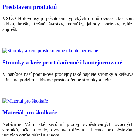
Představení produktů
VŠÚO Holovousy je pěstitelem typických druhů ovoce jako jsou:
jablka, hrušky, třešně, švestky, meruňky, jahody, borůvky, rybíz,
angrešt.
Stromky a keře prostokořenné i kontejnerované
V nabídce naší podnikové prodejny také najdete stromky a keře.Na
jaře a na podzim nabízíme prostokořenné stromky a keře.
Materiál pro školkaře
Nabízíme Vám také sezónní prodej vypěstovaných ovocných
stromků, očka a rouby ovocných dřevin a licence pro pěstování
určitých odrůd třešní a slivoní.