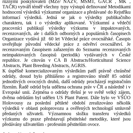
různými poskytovateli (MZe/ NAZV, MŠMT, GAČR , MK ,
TAČR) vytváří téměř všechny typy výstupů definované Metodikami
hodnocení výsledků výzkumné organizace a předávané do Rejstříku
informací výsledků. Jedná se jak o výsledky publikačního
charakteru, tak i o výsledky aplikované. Výzkumní a vědečtí
pracovníci publikují výsledky výzkumu v impaktovaných,
recenzovaných, ale i dalších odborných a populárních časopisech
Organizace vydává již 60 let Vědecké práce ovocnářské. Časopis
uveřejňuje původní vědecké práce z odvětví ovocnářství. Je
recenzovaným časopisem zařazeným do Seznamu recenzovaných
neimpaktovaných časopisů (periodik) vydávaných v České
republice. Je citován v CA B Abstracts/Horticultural Science
Abstracts, Plant Breeding Abstracts, AGRIS.
K úspěšně komercializovaným výsledkům patří právně chráněné
odrůdy, dosud bylo přihlášeno a registrováno téměř 85 odrůd
jednotlivých ovocných druhů, další odrůdy procházejí registračním
řízením. Řadě odrůd byla udělena ochrana práv v ČR a následně i v
Evropské unii. Zejména o odrůdy třešní je ve světě velký zájem,
dvěma odrůdám byl udělen US Plant Patent. Dále bylo ve VŠÚO
Holovousy za poslední pětileté období zrealizováno několik
výsledků v oblasti poloprovozu a ověřených technologií smluvně
předaných uživateli. Významnou složku transferu výsledků
výzkumu do praxe představují pěstitelské metodiky, které jsou
předávány uživatelům - profesním pěstitelům ovoce.