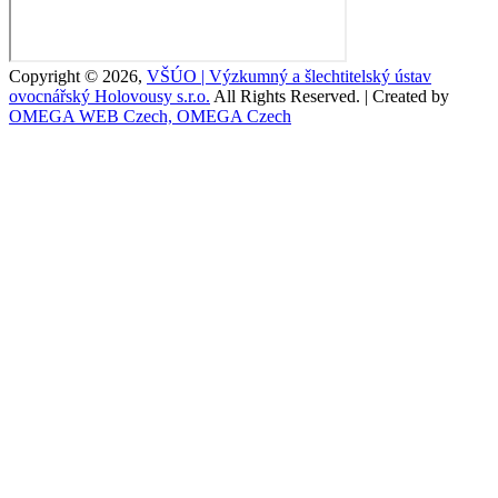
Copyright © 2026,
VŠÚO | Výzkumný a šlechtitelský ústav
ovocnářský Holovousy s.r.o.
All Rights Reserved. | Created by
OMEGA WEB Czech, OMEGA Czech