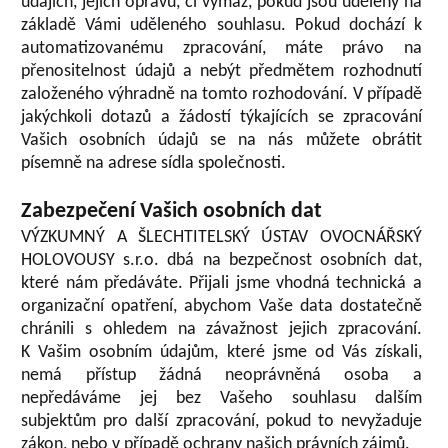
údajích, jejich opravu, či výmaz, pokud jsou uděleny na
základě Vámi uděleného souhlasu. Pokud dochází k
automatizovanému zpracování, máte právo na
přenositelnost údajů a nebýt předmětem rozhodnutí
založeného výhradně na tomto rozhodování. V případě
jakýchkoli dotazů a žádostí týkajících se zpracování
Vašich osobních údajů se na nás můžete obrátit
písemně na adrese sídla společnosti.
Zabezpečení Vašich osobních dat
VÝZKUMNÝ A ŠLECHTITELSKÝ ÚSTAV OVOCNÁŘSKÝ
HOLOVOUSY s.r.o. dbá na bezpečnost osobních dat,
které nám předáváte. Přijali jsme vhodná technická a
organizační opatření, abychom Vaše data dostatečně
chránili s ohledem na závažnost jejich zpracování.
K Vašim osobním údajům, které jsme od Vás získali,
nemá přístup žádná neoprávněná osoba a
nepředáváme jej bez Vašeho souhlasu dalším
subjektům pro další zpracování, pokud to nevyžaduje
zákon, nebo v případě ochrany našich právních zájmů.