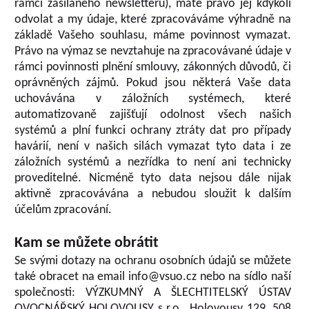
rámci zasílaného newsletteru), máte právo jej kdykoli
odvolat a my údaje, které zpracováváme výhradně na
základě Vašeho souhlasu, máme povinnost vymazat.
Právo na výmaz se nevztahuje na zpracovávané údaje v
rámci povinnosti plnění smlouvy, zákonných důvodů, či
oprávněných zájmů. Pokud jsou některá Vaše data
uchovávána v záložních systémech, které
automatizovaně zajišťují odolnost všech našich
systémů a plní funkci ochrany ztráty dat pro případy
havárií, není v našich silách vymazat tyto data i ze
záložních systémů a nezřídka to není ani technicky
proveditelné. Nicméně tyto data nejsou dále nijak
aktivně zpracovávána a nebudou sloužit k dalším
účelům zpracování.
Kam se můžete obrátit
Se svými dotazy na ochranu osobních údajů se můžete
také obracet na email info@vsuo.cz nebo na sídlo naší
společnosti: VÝZKUMNÝ A ŠLECHTITELSKÝ ÚSTAV
OVOCNÁŘSKÝ HOLOVOUSY s.r.o., Holovousy 129, 508