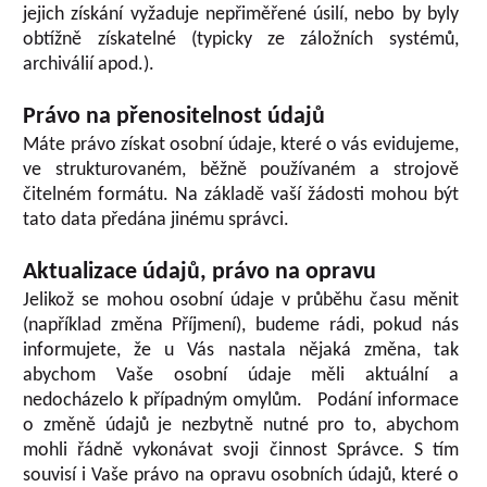
jejich získání vyžaduje nepřiměřené úsilí, nebo by byly
obtížně získatelné (typicky ze záložních systémů,
archiválií apod.).
Právo na přenositelnost údajů
Máte právo získat osobní údaje, které o vás evidujeme,
ve strukturovaném, běžně používaném a strojově
čitelném formátu. Na základě vaší žádosti mohou být
tato data předána jinému správci.
Aktualizace údajů, právo na opravu
Jelikož se mohou osobní údaje v průběhu času měnit
(například změna Příjmení), budeme rádi, pokud nás
informujete, že u Vás nastala nějaká změna, tak
abychom Vaše osobní údaje měli aktuální a
nedocházelo k případným omylům. Podání informace
o změně údajů je nezbytně nutné pro to, abychom
mohli řádně vykonávat svoji činnost Správce. S tím
souvisí i Vaše právo na opravu osobních údajů, které o