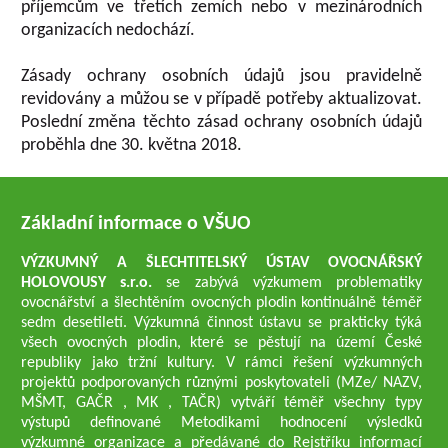
příjemcům ve třetích zemích nebo v mezinárodních
organizacích nedochází.
Zásady ochrany osobních údajů jsou pravidelně
revidovány a můžou se v případě potřeby aktualizovat.
Poslední změna těchto zásad ochrany osobních údajů
proběhla dne 30. května 2018.
Základní informace o VŠUO
VÝZKUMNÝ A ŠLECHTITELSKÝ ÚSTAV OVOCNÁŘSKÝ
HOLOVOUSY s.r.o.
se zabývá výzkumem problematiky
ovocnářství a šlechtěním ovocných plodin kontinuálně téměř
sedm desetiletí. Výzkumná činnost ústavu se prakticky týká
všech ovocných plodin, které se pěstují na území České
republiky jako tržní kultury. V rámci řešení výzkumných
projektů podporovaných různými poskytovateli (MZe/ NAZV,
MŠMT, GAČR , MK , TAČR) vytváří téměř všechny typy
výstupů definované Metodikami hodnocení výsledků
výzkumné organizace a předávané do Rejstříku informací