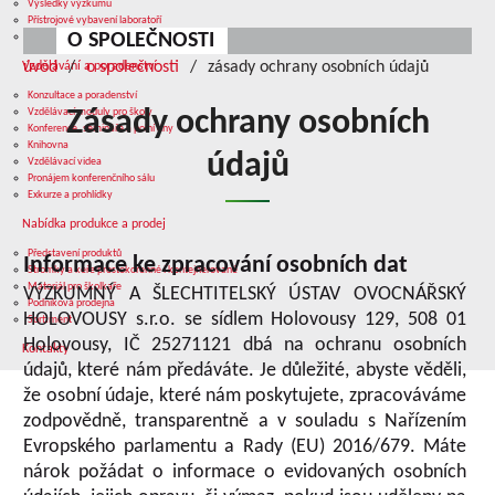
Výsledky výzkumu
Přístrojové vybavení laboratoří
O SPOLEČNOSTI
Služby v oblasti výzkumu
úvod
o společnosti
zásady ochrany osobních údajů
Vzdělávání a poradenství
Konzultace a poradenství
Vzdělávací moduly pro školy
Zásady ochrany osobních
Konference, semináře a polní dny
Knihovna
údajů
Vzdělávací videa
Pronájem konferenčního sálu
Exkurze a prohlídky
Nabídka produkce a prodej
Představení produktů
Informace ke zpracování osobních dat
Stromky a keře prostokořenné i kontejnerované
Materiál pro školkaře
VÝZKUMNÝ A ŠLECHTITELSKÝ ÚSTAV OVOCNÁŘSKÝ
Podniková prodejna
HOLOVOUSY s.r.o. se sídlem Holovousy 129, 508 01
Sortiment
Holovousy, IČ 25271121 dbá na ochranu osobních
Kontakty
údajů, které nám předáváte. Je důležité, abyste věděli,
že osobní údaje, které nám poskytujete, zpracováváme
zodpovědně, transparentně a v souladu s Nařízením
Evropského parlamentu a Rady (EU) 2016/679. Máte
nárok požádat o informace o evidovaných osobních