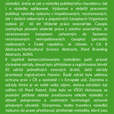
výsledků. Jedná se jak o výsledky publikačního charakteru, tak
i o výsledky aplikované. Výzkumní a vědečtí pracovníci
publikují výsledky výzkumu v impaktovaných, recenzovaných,
ale i dalších odborných a populárních časopisech Organizace
vydává již 60 let Vědecké práce ovocnářské. Časopis
uveřejňuje původní vědecké práce z odvětví ovocnářství. Je
recenzovaným časopisem zařazeným do Seznamu
recenzovaných neimpaktovaných časopisů (periodik)
vydávaných v České republice. Je citován v CA B
Abstracts/Horticultural Science Abstracts, Plant Breeding
Abstracts, AGRIS.
K úspěšně komercializovaným výsledkům patří právně
chráněné odrůdy, dosud bylo přihlášeno a registrováno téměř
85 odrůd jednotlivých ovocných druhů, další odrůdy
procházejí registračním řízením. Řadě odrůd byla udělena
ochrana práv v ČR a následně i v Evropské unii. Zejména o
odrůdy třešní je ve světě velký zájem, dvěma odrůdám byl
udělen US Plant Patent. Dále bylo ve VŠÚO Holovousy za
poslední pětileté období zrealizováno několik výsledků v
oblasti poloprovozu a ověřených technologií smluvně
předaných uživateli. Významnou složku transferu výsledků
výzkumu do praxe představují pěstitelské metodiky, které jsou