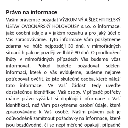
Právo na informace
Vaším právem je požádat VÝZKUMNÝ A ŠLECHTITELSKÝ
ÚSTAV OVOCNÁŘSKÝ HOLOVOUSY s.r.o. o informace,
jaké osobní údaje a v jakém rozsahu a pro jaký účel o
Vás zpracováváme. Tyto informace Vám poskytneme
zdarma ve lhůtě nejpozději 30 dnů, v mimořádných
situacích pak nejpozději ve lhůtě 90 dnů. O prodloužení
lhůty v mimořádných případech Vás budeme včas
informovat. Pokud budete požadovat sdělení
informací, které o Vás evidujeme, budeme nejprve
potřebovat ověřit, že jste skutečně osoba, které náleží
tato informace. Ve Vaší žádosti tedy uveďte
dostatečnou identifikaci Vaší osoby. V případě potřeby
máme právo vyžádat si doplňující informace k Vaší
identifikaci, než Vám poskytneme osobní údaje, které
zpracováváme k Vaší osobě. Naším právem pak je
odůvodněně zamítnout požadavky na informace, které
jsou bezdůvodné, či se nepřiměřeně opakují, případně