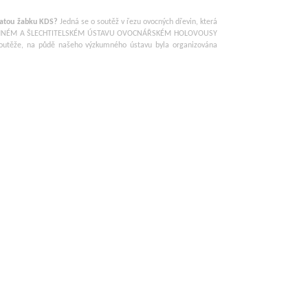
zlatou žabku KDS?
Jedná se o soutěž v řezu ovocných dřevin, která
ÝZKUMNÉM A ŠLECHTITELSKÉM ÚSTAVU OVOCNÁŘSKÉM HOLOVOUSY
o soutěže, na půdě našeho výzkumného ústavu byla organizována