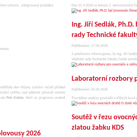
lení ochrany ,,Integrovaná produkce
Dne 21.4.2026 se konala 2. demonstrační 
Ing. Jiří Sedlák, Ph.
rady Technické fakult
Publikováno: 17.04.2026
vousy.
S potěšením informujeme, že Ing. Jiří Sedl
Vědecké rady Technické fakulty České zemědě
Laboratorní rozbory 
mědělský den Mžany. Letošní ročník přilákal
Publikováno: 02.04.2026
ciální záštitu nad událostí převzali ministr
Provádíme analýzy pesticidů a těžkých kovů pr
raje
Petr Koleta
, kteří se programu osobně
Soutěž v řezu ovocný
zlatou žabku KDS
lovousy 2026