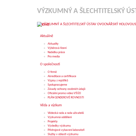
VÝZKUMNÝ A ŠLECHTITELSKÝ ÚS
HOME
Aktuálně
Aktuality
Výběrová řízení
Nabídka práce
Pro media
O společnosti
O firmě
Akreditace a certifikace
Výpisy z rejstříků
Spolupracujeme
Zásady ochrany osobních údajů
Oficiální promo video VŠÚO
PLÁN GENDEROVÉ ROVNOSTI
Věda a výzkum
Vědecká rada a rada uživatelů
Výzkumná oddělení
Projekty
Výsledky výzkumu
Přístrojové vybavení laboratoří
Služby v oblasti výzkumu