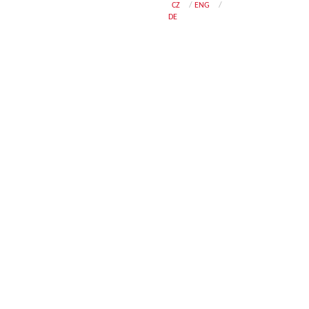
CZ
/
ENG
/
DE