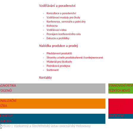
Vzdělávání a poradenství
Konzultace a poradenství
Vzdělávací moduly pro školy
Konference, semináře a polní dny
Knihovna
Vzdělávací videa
Pronájem konferenčního sálu
Exkurze a prohlídky
Nabídka produkce a prodej
Představení produktů
Stromky a keře prostokořenné i kontejnerované
Materiál pro školkaře
Podniková prodejna
Sortiment
Kontakty
AGNOSTIKA
STANOVENÍ PRV
TOGENŮ
TĚŽKÝCH KOVŮ
GNALIZAČNÍ
STANOVENÍ
UŽBA
REZIDUÍ
PESTICIDŮ
DNIKOVÁ
KNIHOVNA
ODEJNA