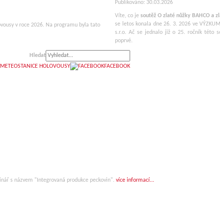
Publikováno: 30.03.2026
Víte, co je
soutěž O zlaté nůžky BAHCO a 
se letos konala dne 26. 3. 2026 ve V
ovousy v roce 2026.
Na programu byla tato
s.r.o. Ač se jednalo již o 25. ročník tét
poprvé.
Hledat
METEOSTANICE HOLOVOUSY
FACEBOOK
inář s názvem "Integrovaná produkce peckovin".
více informací...