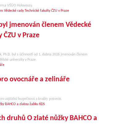
farma VŠÚO Holovousy.
D. byl jmenován členem Vědecké
y ČZU v Praze
ák, Ph.D. byl s účinností od 1. dubna 2026 jmenován členem
lské univerzity v Praze.
pro ovocnáře a zelináře
o zajištění bezpečnosti a kvality potravin.
ch druhů O zlaté nůžky BAHCO a