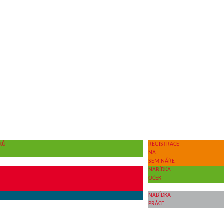
KŮ
REGISTRACE
NA
SEMINÁŘE
NABÍDKA
OČEK
NABÍDKA
PRÁCE