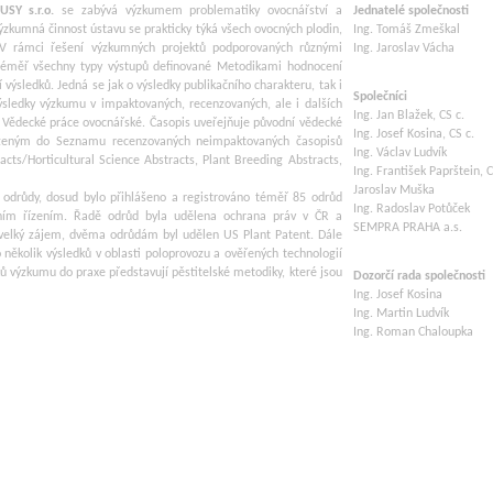
SY s.r.o.
se zabývá výzkumem problematiky ovocnářství a
Jednatelé společnosti
zkumná činnost ústavu se prakticky týká všech ovocných plodin,
Ing. Tomáš Zmeškal
y. V rámci řešení výzkumných projektů podporovaných různými
Ing. Jaroslav Vácha
téměř všechny typy výstupů definované Metodikami hodnocení
ýsledků. Jedná se jak o výsledky publikačního charakteru, tak i
Společníci
výsledky výzkumu v impaktovaných, recenzovaných, ale i dalších
Ing. Jan Blažek, CS c.
 Vědecké práce ovocnářské. Časopis uveřejňuje původní vědecké
Ing. Josef Kosina, CS c.
řazeným do Seznamu recenzovaných neimpaktovaných časopisů
Ing. Václav Ludvík
acts/Horticultural Science Abstracts, Plant Breeding Abstracts,
Ing. František Paprštein, C
Jaroslav Muška
odrůdy, dosud bylo přihlášeno a registrováno téměř 85 odrůd
Ing. Radoslav Potůček
račním řízením. Řadě odrůd byla udělena ochrana práv v ČR a
SEMPRA PRAHA a.s.
ě velký zájem, dvěma odrůdám byl udělen US Plant Patent. Dále
několik výsledků v oblasti poloprovozu a ověřených technologií
 výzkumu do praxe představují pěstitelské metodiky, které jsou
Dozorčí rada společnosti
Ing. Josef Kosina
Ing. Martin Ludvík
Ing. Roman Chaloupka