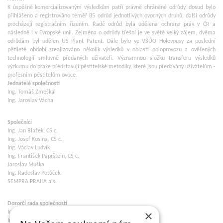
K úspěšně komercializovaným výsledkům patří právně chráněné odrůdy, dosud bylo
přihlášeno a registrováno téměř 85 odrůd jednotlivých ovocných druhů, další odrůdy
procházejí registračním řízením. Řadě odrůd byla udělena ochrana práv v ČR a
následně i v Evropské unii. Zejména o odrůdy třešní je ve světě velký zájem, dvěma
odrůdám byl udělen US Plant Patent. Dále bylo ve VŠÚO Holovousy za poslední
pětileté období zrealizováno několik výsledků v oblasti poloprovozu a ověřených
technologií smluvně předaných uživateli. Významnou složku transferu výsledků
výzkumu do praxe představují pěstitelské metodiky, které jsou předávány uživatelům -
profesním pěstitelům ovoce.
Jednatelé společnosti
Ing. Tomáš Zmeškal
Ing. Jaroslav Vácha
Společníci
Ing. Jan Blažek, CS c.
Ing. Josef Kosina, CS c.
Ing. Václav Ludvík
Ing. František Paprštein, CS c.
Jaroslav Muška
Ing. Radoslav Potůček
SEMPRA PRAHA a.s.
Dozorčí rada společnosti
×
Ing. Josef Kosina
Ing. Martin Ludvík