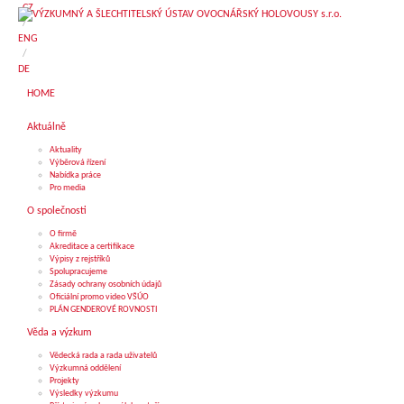
CZ
/
ENG
/
DE
HOME
Aktuálně
Aktuality
Výběrová řízení
Nabídka práce
Pro media
O společnosti
O firmě
Akreditace a certifikace
Výpisy z rejstříků
Spolupracujeme
Zásady ochrany osobních údajů
Oficiální promo video VŠÚO
PLÁN GENDEROVÉ ROVNOSTI
Věda a výzkum
Vědecká rada a rada uživatelů
Výzkumná oddělení
Projekty
Výsledky výzkumu