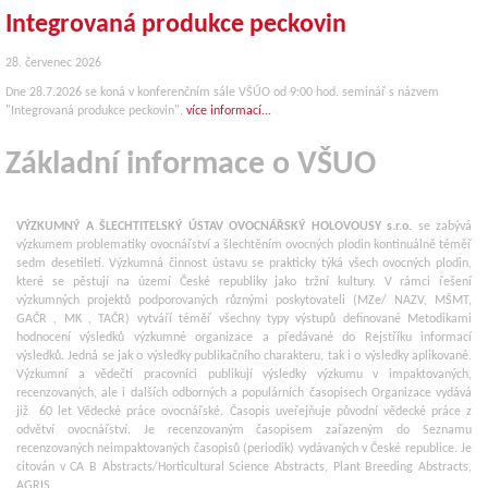
Integrovaná produkce peckovin
28. červenec 2026
Dne 28.7.2026 se koná v konferenčním sále VŠÚO od 9:00 hod. seminář s názvem
"Integrovaná produkce peckovin".
více informací...
Základní informace o VŠUO
VÝZKUMNÝ A ŠLECHTITELSKÝ ÚSTAV OVOCNÁŘSKÝ HOLOVOUSY s.r.o.
se zabývá
výzkumem problematiky ovocnářství a šlechtěním ovocných plodin kontinuálně téměř
sedm desetiletí. Výzkumná činnost ústavu se prakticky týká všech ovocných plodin,
které se pěstují na území České republiky jako tržní kultury. V rámci řešení
výzkumných projektů podporovaných různými poskytovateli (MZe/ NAZV, MŠMT,
GAČR , MK , TAČR) vytváří téměř všechny typy výstupů definované Metodikami
hodnocení výsledků výzkumné organizace a předávané do Rejstříku informací
výsledků. Jedná se jak o výsledky publikačního charakteru, tak i o výsledky aplikované.
Výzkumní a vědečtí pracovníci publikují výsledky výzkumu v impaktovaných,
recenzovaných, ale i dalších odborných a populárních časopisech Organizace vydává
již 60 let Vědecké práce ovocnářské. Časopis uveřejňuje původní vědecké práce z
odvětví ovocnářství. Je recenzovaným časopisem zařazeným do Seznamu
recenzovaných neimpaktovaných časopisů (periodik) vydávaných v České republice. Je
citován v CA B Abstracts/Horticultural Science Abstracts, Plant Breeding Abstracts,
AGRIS.