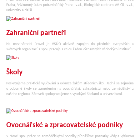
Praha, Výzkumný ústav potravinářský Praha, v.v.i., Biologické centrum AV ČR, v.v.i.,
univerzity a další.
Zahraniční partneři
Na mezinárodní úrovni je VŠÚO aktivně zapojen do předních evropských a
světových organizací a spolupracuje s celou řadou významných vědeckých institucí.
Školy
Poskytujeme praktické vyučování a exkurze žákům středních škol. Jedná se zejména
o odborné školy se zaměřením na ovocnářství, zahradnictví nebo zemědělství z
našeho regionu. Zároveň spolupracujeme s vysokými školami a univerzitami.
Ovocnářské a zpracovatelské podniky
V rámci spolupráce se zemědělskými podniky přenášíme poznatky vědy a výzkumu