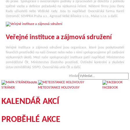
do praxe. Spolupráce s ovocnářskými podniky a zpracovateli je důležitá z pohledu
zpětné vazby a definice požadavků na výzkumná řešení. Některé firmy jsou členy
Rady uživatelů nebo Věděcké rady. Jsou to například: Ovocnářská farma Kareš
Ostroměř, SEMPRA Praha a.s., Agrosad Velké Bílovice s.r.o., Malus s.r.o. a další.
Veřejné instituce a zájmová sdružení
Veřejné instituce a zájmová sdružení jsou organizace, které jsou poskytovateli
finančích prostředků na naši činnost nebo nebo s nimi spolupracujeme při zadávání
výzkumných úkolů. Mezi naše spolupracujicí instituce patří například: Ministerstvo
zemědělství ČR, Ministerstvo životního prostředí, Ústřední kontrolní a zkušební
ústav zemědělský. SISPO, Ovocnářská unie ČR a další.
Hledat
MAPA
STRÁNEK
METEOSTANICE HOLOVOUSY
FACEBOOK
KALENDÁŘ AKCÍ
PROBĚHLÉ AKCE