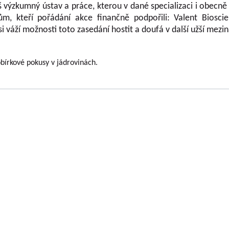
áš výzkumný ústav a práce, kterou v dané specializaci i obec
, kteří pořádání akce finančně podpořili: Valent Bioscie
váží možnosti toto zasedání hostit a doufá v další užší mezi
bírkové pokusy v jádrovinách.
VOUSY s.r.o.
has been engaged in research
Company executiv
 continuously for almost seven decades. The
Ing. Tomáš Zmeškal
ically all fruit crops that are grown on the
Ing. Jaroslav Vácha
 As part of the solution of research projects
GAČR, MK, TAČR), it creates almost all types
Companions
ons' Results Evaluation Methodologies and
Ing. Jan Blažek, CS c
These are both results of a publishing nature
Ing. Josef Kosina, CS 
publish research results in impacted, peer-
Ing. Václav Ludvík