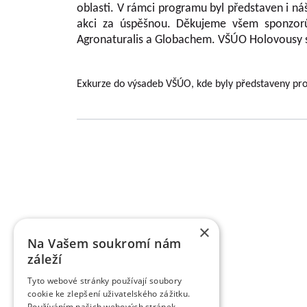
oblasti. V rámci programu byl představen i n
akci za úspěšnou. Děkujeme všem sponzorům
Agronaturalis a Globachem. VŠÚO Holovousy si 
Exkurze do výsadeb VŠÚO, kde byly představeny pro
Basic information about VŠÚO
RESEARCH AND BREEDING FRUIT INSTITUTE HOLO
of fruit growing and the breeding of fruit crops
×
research activity of the institute includes pract
Na Vašem soukromí nám
territory of the Czech Republic as market cultures.
záleží
supported by various providers (MZe/ NAZV, MŠMT, 
of outputs defined by the Research Organizati
Tyto webové stránky používají soubory
submitted to the Register of Results Information. 
cookie ke zlepšení uživatelského zážitku.
and applied results. Researchers and scientists 
Používáním našich webových stránek