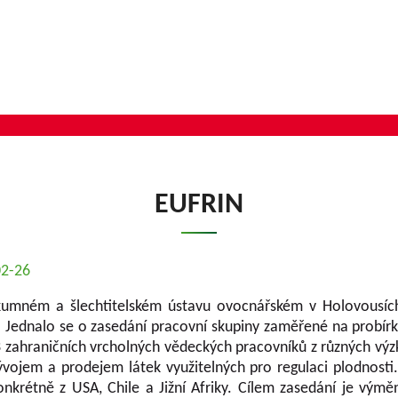
EUFRIN
02-26
umném a šlechtitelském ústavu ovocnářském v Holovousích 
Jednalo se o zasedání pracovní skupiny zaměřené na probírky
 zahraničních vrcholných vědeckých pracovníků z různých výzku
vývojem a prodejem látek využitelných pro regulaci plodnosti
nkrétně z USA, Chile a Jižní Afriky. Cílem zasedání je vým