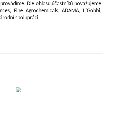
ně provádíme. Dle ohlasu účastníků považujeme
nces, Fine Agrochemicals, ADAMA, L´Gobbi,
národní spolupráci.
es
.
c.