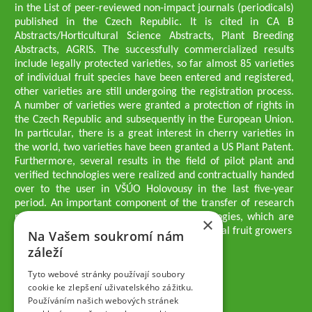
in the List of peer-reviewed non-impact journals (periodicals)
published in the Czech Republic. It is cited in CA B
Abstracts/Horticultural Science Abstracts, Plant Breeding
Abstracts, AGRIS. The successfully commercialized results
include legally protected varieties, so far almost 85 varieties
of individual fruit species have been entered and registered,
other varieties are still undergoing the registration process.
A number of varieties were granted a protection of rights in
the Czech Republic and subsequently in the European Union.
In particular, there is a great interest in cherry varieties in
the world, two varieties have been granted a US Plant Patent.
Furthermore, several results in the field of pilot plant and
verified technologies were realized and contractually handed
over to the user in VŠÚO Holovousy in the last five-year
period. An important component of the transfer of research
results into practice are growing methodologies, which are
×
passed on to users - professionals - professional fruit growers
Na Vašem soukromí nám
Company executives
záleží
Ing. Tomáš Zmeškal
Ing. Jaroslav Vácha
Tyto webové stránky používají soubory
cookie ke zlepšení uživatelského zážitku.
Používáním našich webových stránek
Companions