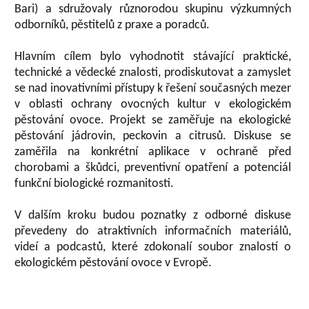
Bari) a sdružovaly různorodou skupinu výzkumných
odborníků, pěstitelů z praxe a poradců.
Hlavním cílem bylo vyhodnotit stávající praktické,
technické a vědecké znalosti, prodiskutovat a zamyslet
se nad inovativními přístupy k řešení současných mezer
v oblasti ochrany ovocných kultur v ekologickém
pěstování ovoce. Projekt se zaměřuje na ekologické
pěstování jádrovin, peckovin a citrusů. Diskuse se
zaměřila na konkrétní aplikace v ochraně před
chorobami a škůdci, preventivní opatření a potenciál
funkční biologické rozmanitosti.
V dalším kroku budou poznatky z odborné diskuse
převedeny do atraktivních informačních materiálů,
videí a podcastů, které zdokonalí soubor znalostí o
ekologickém pěstování ovoce v Evropě.