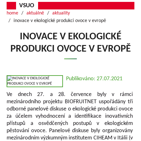
VSUO
home
aktuálně
aktuality
inovace v ekologické produkci ovoce v evropě
INOVACE V EKOLOGICKÉ
PRODUKCI OVOCE V EVROPĚ
Publikováno: 27.07.2021
Ve dnech 27. a 28. července byly v rámci
mezinárodního projektu BIOFRUITNET uspořádány tři
odborné panelové diskuse o ekologické produkci ovoce
za účelem vyhodnocení a identifikace inovativních
přístupů a osvědčených postupů v ekologickém
pěstování ovoce. Panelové diskuse byly organizovány
mezinárodním výzkumným institutem CIHEAM v Itálii (v