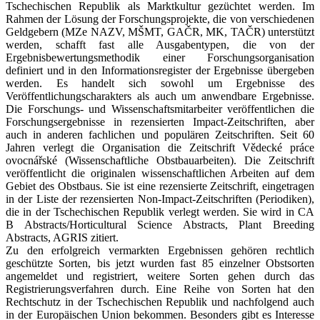
Tschechischen Republik als Marktkultur gezüchtet werden. Im
Rahmen der Lösung der Forschungsprojekte, die von verschiedenen
Geldgebern (MZe NAZV, MŠMT, GAČR, MK, TAČR) unterstützt
werden, schafft fast alle Ausgabentypen, die von der
Ergebnisbewertungsmethodik einer Forschungsorganisation
definiert und in den Informationsregister der Ergebnisse übergeben
werden. Es handelt sich sowohl um Ergebnisse des
Veröffentlichungscharakters als auch um anwendbare Ergebnisse.
Die Forschungs- und Wissenschaftsmitarbeiter veröffentlichen die
Forschungsergebnisse in rezensierten Impact-Zeitschriften, aber
auch in anderen fachlichen und populären Zeitschriften. Seit 60
Jahren verlegt die Organisation die Zeitschrift Vědecké práce
ovocnářské (Wissenschaftliche Obstbauarbeiten). Die Zeitschrift
veröffentlicht die originalen wissenschaftlichen Arbeiten auf dem
Gebiet des Obstbaus. Sie ist eine rezensierte Zeitschrift, eingetragen
in der Liste der rezensierten Non-Impact-Zeitschriften (Periodiken),
die in der Tschechischen Republik verlegt werden. Sie wird in CA
B Abstracts/Horticultural Science Abstracts, Plant Breeding
Abstracts, AGRIS zitiert.
Zu den erfolgreich vermarkten Ergebnissen gehören rechtlich
geschützte Sorten, bis jetzt wurden fast 85 einzelner Obstsorten
angemeldet und registriert, weitere Sorten gehen durch das
Registrierungsverfahren durch. Eine Reihe von Sorten hat den
Rechtschutz in der Tschechischen Republik und nachfolgend auch
in der Europäischen Union bekommen. Besonders gibt es Interesse