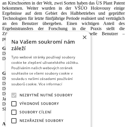
an Kirschsorten in der Welt, zwei Sorten haben das US Plant Patent
bekommen. Weiter wurden in der VŠÚO Holovousy einige
Ergebnisse auf dem Gebiet des Halbbetriebes und geprüfter
Technologien für letzte fünfjährige Periode realisiert und verträglich
an den Benutzer übergeben. Einen wichtigen Anteil des
Ergebnistransfers der Forschung in die Praxis stellt die
Züchtungsmethodik dar, die an professionelle Benutzer –
×
professionelle Obstzüchter übergeben wird.
Na Vašem soukromí nám
záleží
Geschäftsführer der Gesellschaft
Dipl.-Ing. Tomáš Zmeškal
Tyto webové stránky používají soubory
Dipl.-Ing. Jaroslav Vácha
cookie ke zlepšení uživatelského zážitku.
Používáním našich webových stránek
souhlasíte se všemi soubory cookie v
Gesellschafter
Dipl.-Ing. Jan Blažek, CS c.
souladu s našimi zásadami používání
Dipl.-Ing. Josef Kosina, CS c.
souborů cookie.
Více informací
Dipl.-Ing. Václav Ludvík
Dipl.-Ing. František Paprštein, CS
NEZBYTNĚ NUTNÉ SOUBORY
Jaroslav Muška
VÝKONOVÉ SOUBORY
Dipl.-Ing. Radoslav Potůček
SEMPRA PRAHA a.s. (AG)
SOUBORY CÍLENÍ
NEZAŘAZENÉ SOUBORY
Aufsichtsrat der Gesellschaft