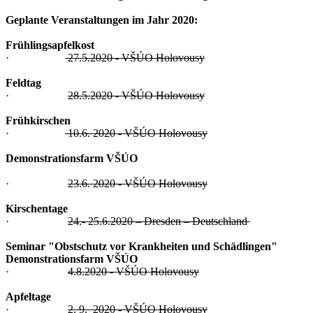
Geplante Veranstaltungen im Jahr 2020:
Frühlingsapfelkost
·
27.5.2020 - VŠÚO Holovousy
Feldtag
·
28.5.2020 - VŠÚO Holovousy
Frühkirschen
·
10.6. 2020 - VŠÚO Holovousy
Demonstrationsfarm VŠÚO
·
23.6. 2020 - VŠÚO Holovousy
Kirschentage
·
24.- 25.6.2020 – Dresden – Deutschland
Seminar "Obstschutz vor Krankheiten und Schädlingen"
Demonstrationsfarm VŠÚO
·
4.8.2020 - VŠÚO Holovousy
Apfeltage
·
2. 9. 2020 - VŠÚO Holovousy