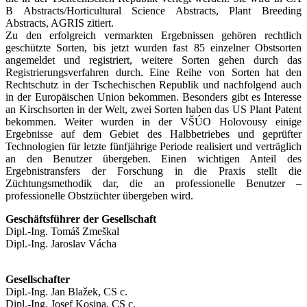
B Abstracts/Horticultural Science Abstracts, Plant Breeding
Abstracts, AGRIS zitiert.
Zu den erfolgreich vermarkten Ergebnissen gehören rechtlich
geschützte Sorten, bis jetzt wurden fast 85 einzelner Obstsorten
angemeldet und registriert, weitere Sorten gehen durch das
Registrierungsverfahren durch. Eine Reihe von Sorten hat den
Rechtschutz in der Tschechischen Republik und nachfolgend auch
in der Europäischen Union bekommen. Besonders gibt es Interesse
an Kirschsorten in der Welt, zwei Sorten haben das US Plant Patent
bekommen. Weiter wurden in der VŠÚO Holovousy einige
Ergebnisse auf dem Gebiet des Halbbetriebes und geprüfter
Technologien für letzte fünfjährige Periode realisiert und verträglich
an den Benutzer übergeben. Einen wichtigen Anteil des
Ergebnistransfers der Forschung in die Praxis stellt die
Züchtungsmethodik dar, die an professionelle Benutzer –
professionelle Obstzüchter übergeben wird.
Geschäftsführer der Gesellschaft
Dipl.-Ing. Tomáš Zmeškal
Dipl.-Ing. Jaroslav Vácha
Gesellschafter
Dipl.-Ing. Jan Blažek, CS c.
Dipl.-Ing. Josef Kosina, CS c.