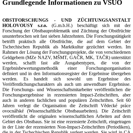
Grundlegende Informationen zu VŠÚO
OBSTFORSCHUNGS - UND ZÜCHTUNGSANSTALT
HOLOVOUSY s.r.o.
(G.m.b.H.) beschäftigt sich mit der
Forschung der Obstbauproblematik und Züchtung der Obstfrüchte
ununterbrochen seit fast sieben Jahrzehnten. Die Forschungstätigkeit
betrifft praktisch alle Obstfrüchte, die auf dem Gebiet der
Tschechischen Republik als Marktkultur gezüchtet werden. Im
Rahmen der Lösung der Forschungsprojekte, die von verschiedenen
Geldgebern (MZe NAZV, MŠMT, GAČR, MK, TAČR) unterstützt
werden, schafft fast alle Ausgabentypen, die von der
Ergebnisbewertungsmethodik einer Forschungsorganisation
definiert und in den Informationsregister der Ergebnisse übergeben
werden. Es handelt sich sowohl um Ergebnisse des
Veröffentlichungscharakters als auch um anwendbare Ergebnisse.
Die Forschungs- und Wissenschaftsmitarbeiter veröffentlichen die
Forschungsergebnisse in rezensierten Impact-Zeitschriften, aber
auch in anderen fachlichen und populären Zeitschriften. Seit 60
Jahren verlegt die Organisation die Zeitschrift Vědecké práce
ovocnářské (Wissenschaftliche Obstbauarbeiten). Die Zeitschrift
veröffentlicht die originalen wissenschaftlichen Arbeiten auf dem
Gebiet des Obstbaus. Sie ist eine rezensierte Zeitschrift, eingetragen
in der Liste der rezensierten Non-Impact-Zeitschriften (Periodiken),
die in der Tschechischen Republik verlegt werden. Sie wird in CA