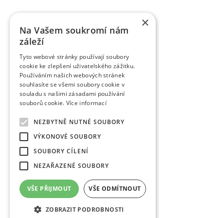
×
Na Vašem soukromí nám
záleží
Tyto webové stránky používají soubory
cookie ke zlepšení uživatelského zážitku.
Používáním našich webových stránek
souhlasíte se všemi soubory cookie v
souladu s našimi zásadami používání
souborů cookie.
Více informací
NEZBYTNĚ NUTNÉ SOUBORY
VÝKONOVÉ SOUBORY
SOUBORY CÍLENÍ
NEZAŘAZENÉ SOUBORY
VŠE PŘIJMOUT
VŠE ODMÍTNOUT
ZOBRAZIT PODROBNOSTI