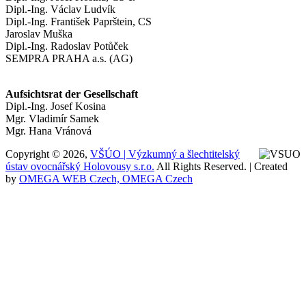
Dipl.-Ing. Václav Ludvík
Dipl.-Ing. František Paprštein, CS
Jaroslav Muška
Dipl.-Ing. Radoslav Potůček
SEMPRA PRAHA a.s. (AG)
Aufsichtsrat der Gesellschaft
Dipl.-Ing. Josef Kosina
Mgr. Vladimír Samek
Mgr. Hana Vránová
Copyright © 2026,
VŠÚO | Výzkumný a šlechtitelský
ústav ovocnářský Holovousy s.r.o.
All Rights Reserved. | Created
by
OMEGA WEB Czech, OMEGA Czech