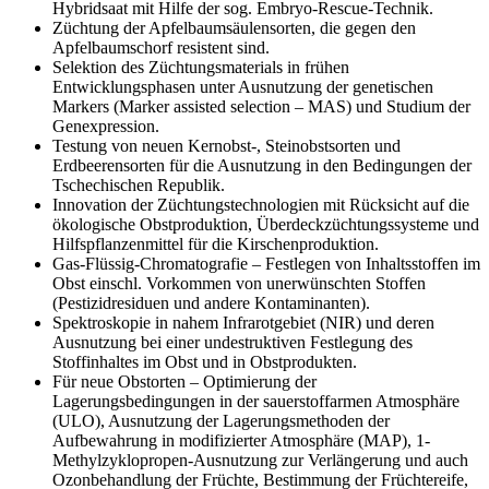
Hybridsaat mit Hilfe der sog. Embryo-Rescue-Technik.
Züchtung der Apfelbaumsäulensorten, die gegen den
Apfelbaumschorf resistent sind.
Selektion des Züchtungsmaterials in frühen
Entwicklungsphasen unter Ausnutzung der genetischen
Markers (Marker assisted selection – MAS) und Studium der
Genexpression.
Testung von neuen Kernobst-, Steinobstsorten und
Erdbeerensorten für die Ausnutzung in den Bedingungen der
Tschechischen Republik.
Innovation der Züchtungstechnologien mit Rücksicht auf die
ökologische Obstproduktion, Überdeckzüchtungssysteme und
Hilfspflanzenmittel für die Kirschenproduktion.
Gas-Flüssig-Chromatografie – Festlegen von Inhaltsstoffen im
Obst einschl. Vorkommen von unerwünschten Stoffen
(Pestizidresiduen und andere Kontaminanten).
Spektroskopie in nahem Infrarotgebiet (NIR) und deren
Ausnutzung bei einer undestruktiven Festlegung des
Stoffinhaltes im Obst und in Obstprodukten.
Für neue Obstorten – Optimierung der
Lagerungsbedingungen in der sauerstoffarmen Atmosphäre
(ULO), Ausnutzung der Lagerungsmethoden der
Aufbewahrung in modifizierter Atmosphäre (MAP), 1-
Methylzyklopropen-Ausnutzung zur Verlängerung und auch
Ozonbehandlung der Früchte, Bestimmung der Früchtereife,