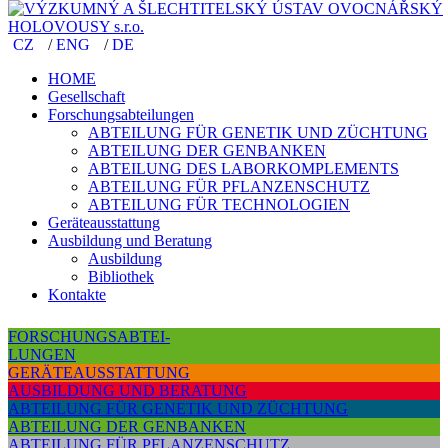
CZ
/
ENG
/
DE
CZ
/
ENG
/
DE
HOME
HOME
Gesellschaft
Gesellschaft
Forschungsabteilungen
Forschungsabteilungen
ABTEILUNG FÜR GENETIK UND ZÜCHTUNG
ABTEILUNG FÜR GENETIK UND ZÜCHTUNG
ABTEILUNG DER GENBANKEN
ABTEILUNG DER GENBANKEN
ABTEILUNG DES LABORKOMPLEMENTS
ABTEILUNG DES LABORKOMPLEMENTS
ABTEILUNG FÜR PFLANZENSCHUTZ
ABTEILUNG FÜR PFLANZENSCHUTZ
ABTEILUNG FÜR TECHNOLOGIEN
ABTEILUNG FÜR TECHNOLOGIEN
Geräteausstattung
Geräteausstattung
Ausbildung und Beratung
Ausbildung und Beratung
Ausbildung
Ausbildung
Bibliothek
Bibliothek
Kontakte
Kontakte
FORSCHUNGSABTEI-
LUNGEN
GERÄTEAUSSTATTUNG
AUSBILDUNG UND BERATUNG
ABTEILUNG FÜR GENETIK UND ZÜCHTUNG
ABTEILUNG DER GENBANKEN
ABTEILUNG FÜR PFLANZENSCHUTZ