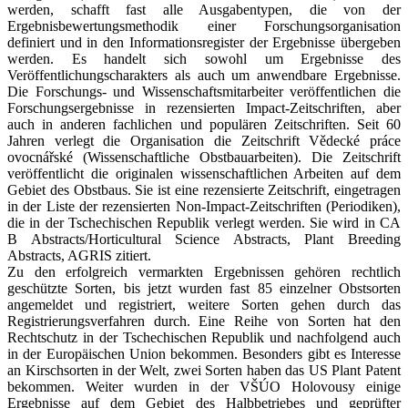
werden, schafft fast alle Ausgabentypen, die von der
Ergebnisbewertungsmethodik einer Forschungsorganisation
definiert und in den Informationsregister der Ergebnisse übergeben
werden. Es handelt sich sowohl um Ergebnisse des
Veröffentlichungscharakters als auch um anwendbare Ergebnisse.
Die Forschungs- und Wissenschaftsmitarbeiter veröffentlichen die
Forschungsergebnisse in rezensierten Impact-Zeitschriften, aber
auch in anderen fachlichen und populären Zeitschriften. Seit 60
Jahren verlegt die Organisation die Zeitschrift Vědecké práce
ovocnářské (Wissenschaftliche Obstbauarbeiten). Die Zeitschrift
veröffentlicht die originalen wissenschaftlichen Arbeiten auf dem
Gebiet des Obstbaus. Sie ist eine rezensierte Zeitschrift, eingetragen
in der Liste der rezensierten Non-Impact-Zeitschriften (Periodiken),
die in der Tschechischen Republik verlegt werden. Sie wird in CA
B Abstracts/Horticultural Science Abstracts, Plant Breeding
Abstracts, AGRIS zitiert.
Zu den erfolgreich vermarkten Ergebnissen gehören rechtlich
geschützte Sorten, bis jetzt wurden fast 85 einzelner Obstsorten
angemeldet und registriert, weitere Sorten gehen durch das
Registrierungsverfahren durch. Eine Reihe von Sorten hat den
Rechtschutz in der Tschechischen Republik und nachfolgend auch
in der Europäischen Union bekommen. Besonders gibt es Interesse
an Kirschsorten in der Welt, zwei Sorten haben das US Plant Patent
bekommen. Weiter wurden in der VŠÚO Holovousy einige
Ergebnisse auf dem Gebiet des Halbbetriebes und geprüfter