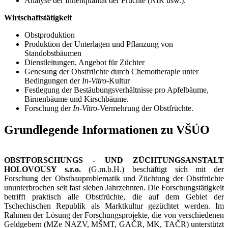
Analyse der Innenqualität der Früchte (NIR usw.).
Wirtschaftstätigkeit
Obstproduktion
Produktion der Unterlagen und Pflanzung von
Standobstbäumen
Dienstleitungen, Angebot für Züchter
Genesung der Obstfrüchte durch Chemotherapie unter
Bedingungen der
In-Vitro-
Kultur
Festlegung der Bestäubungsverhältnisse pro Apfelbäume,
Birnenbäume und Kirschbäume.
Forschung der
In-Vitro-
Vermehrung der Obstfrüchte.
Grundlegende Informationen zu VŠÚO
OBSTFORSCHUNGS - UND ZÜCHTUNGSANSTALT
HOLOVOUSY s.r.o.
(G.m.b.H.) beschäftigt sich mit der
Forschung der Obstbauproblematik und Züchtung der Obstfrüchte
ununterbrochen seit fast sieben Jahrzehnten. Die Forschungstätigkeit
betrifft praktisch alle Obstfrüchte, die auf dem Gebiet der
Tschechischen Republik als Marktkultur gezüchtet werden. Im
Rahmen der Lösung der Forschungsprojekte, die von verschiedenen
Geldgebern (MZe NAZV, MŠMT, GAČR, MK, TAČR) unterstützt