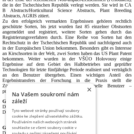
die in der Tschechischen Republik verlegt werden. Sie wird in CA
B Abstracts/Horticultural Science Abstracts, Plant Breeding
Abstracts, AGRIS zitiert.
Zu den erfolgreich vermarkten Ergebnissen gehören rechtlich
geschützte Sorten, bis jetzt wurden fast 85 einzelner Obstsorten
angemeldet und registriert, weitere Sorten gehen durch das
Registrierungsverfahren durch. Eine Reihe von Sorten hat den
Rechtschutz in der Tschechischen Republik und nachfolgend auch
in der Europäischen Union bekommen. Besonders gibt es Interesse
an Kirschsorten in der Welt, zwei Sorten haben das US Plant Patent
bekommen. Weiter wurden in der VŠÚO Holovousy einige
Ergebnisse auf dem Gebiet des Halbbetriebes und geprüfter
Technologien für letzte fünfjährige Periode realisiert und verträglich
an den Benutzer übergeben. Einen wichtigen Anteil des
Ergebnistransfers der Forschung in die Praxis stellt die
Züchtungsmethodik dar, die an professionelle Benutzer –
×
professionelle Obstzüchter übergeben wird.
Na Vašem soukromí nám
záleží
Geschäftsführer der Gesellschaft
Dipl.-Ing. Tomáš Zmeškal
Tyto webové stránky používají soubory
Dipl.-Ing. Jaroslav Vácha
cookie ke zlepšení uživatelského zážitku.
Používáním našich webových stránek
souhlasíte se všemi soubory cookie v
Gesellschafter
Dipl.-Ing. Jan Blažek, CS c.
souladu s našimi zásadami používání