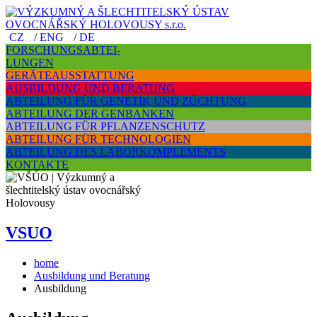
CZ
/
ENG
/
DE
FORSCHUNGSABTEI-
LUNGEN
GERÄTEAUSSTATTUNG
AUSBILDUNG UND BERATUNG
ABTEILUNG FÜR GENETIK UND ZÜCHTUNG
ABTEILUNG DER GENBANKEN
ABTEILUNG FÜR PFLANZENSCHUTZ
ABTEILUNG FÜR TECHNOLOGIEN
ABTEILUNG DES LABORKOMPLEMENTS
KONTAKTE
VSUO
home
Ausbildung und Beratung
Ausbildung