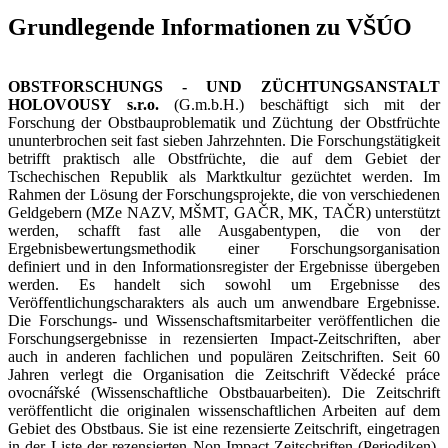
Grundlegende Informationen zu VŠÚO
OBSTFORSCHUNGS - UND ZÜCHTUNGSANSTALT
HOLOVOUSY s.r.o.
(G.m.b.H.) beschäftigt sich mit der
Forschung der Obstbauproblematik und Züchtung der Obstfrüchte
ununterbrochen seit fast sieben Jahrzehnten. Die Forschungstätigkeit
betrifft praktisch alle Obstfrüchte, die auf dem Gebiet der
Tschechischen Republik als Marktkultur gezüchtet werden. Im
Rahmen der Lösung der Forschungsprojekte, die von verschiedenen
Geldgebern (MZe NAZV, MŠMT, GAČR, MK, TAČR) unterstützt
werden, schafft fast alle Ausgabentypen, die von der
Ergebnisbewertungsmethodik einer Forschungsorganisation
definiert und in den Informationsregister der Ergebnisse übergeben
werden. Es handelt sich sowohl um Ergebnisse des
Veröffentlichungscharakters als auch um anwendbare Ergebnisse.
Die Forschungs- und Wissenschaftsmitarbeiter veröffentlichen die
Forschungsergebnisse in rezensierten Impact-Zeitschriften, aber
auch in anderen fachlichen und populären Zeitschriften. Seit 60
Jahren verlegt die Organisation die Zeitschrift Vědecké práce
ovocnářské (Wissenschaftliche Obstbauarbeiten). Die Zeitschrift
veröffentlicht die originalen wissenschaftlichen Arbeiten auf dem
Gebiet des Obstbaus. Sie ist eine rezensierte Zeitschrift, eingetragen
in der Liste der rezensierten Non-Impact-Zeitschriften (Periodiken),