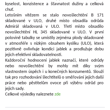
kyselost, konzistence a šťavnatost dužiny a celková
chuť.
Letošním vítězem se stalo novošlechtění B 171
skladované v ULO, druhé místo obsadila odrůda
Admirál skladovaná v ULO. Třetí místo obsadilo
novošlechtění HL 345 skladované v ULO. V první
polovině tabulky se umístily zejména plody skladované
v atmosféře s nízkým obsahem kyslíku (ULO), která
pozitivně ovlivňuje kondici jablek a prodlužuje dobu
jejich efektivní skladovatelnosti.
Každoroční hodnocení jablek naznačí, které odrůdy
nebo novošlechtění by mohly mít díky svým
vlastnostem úspěch i u konečných konzumentů. Slouží
tak pro rozhodování šlechtitelů o směřování jejich další
práce nebo pěstitelům ovoce při výběru odrůd pro
jejich sady.
Celkové výsledky naleznete
zde