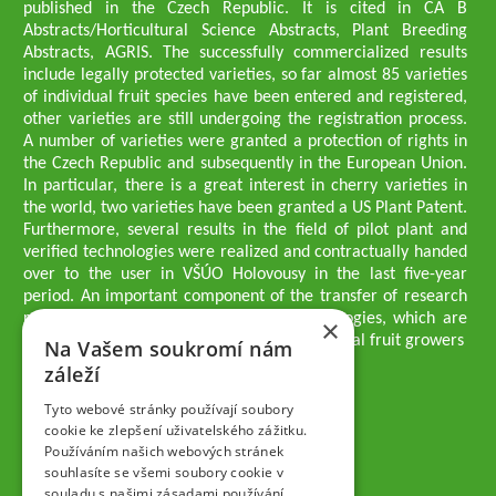
published in the Czech Republic. It is cited in CA B
Abstracts/Horticultural Science Abstracts, Plant Breeding
Abstracts, AGRIS. The successfully commercialized results
include legally protected varieties, so far almost 85 varieties
of individual fruit species have been entered and registered,
other varieties are still undergoing the registration process.
A number of varieties were granted a protection of rights in
the Czech Republic and subsequently in the European Union.
In particular, there is a great interest in cherry varieties in
the world, two varieties have been granted a US Plant Patent.
Furthermore, several results in the field of pilot plant and
verified technologies were realized and contractually handed
over to the user in VŠÚO Holovousy in the last five-year
period. An important component of the transfer of research
results into practice are growing methodologies, which are
×
passed on to users - professionals - professional fruit growers
Na Vašem soukromí nám
Company executives
záleží
Ing. Tomáš Zmeškal
Ing. Jaroslav Vácha
Tyto webové stránky používají soubory
cookie ke zlepšení uživatelského zážitku.
Používáním našich webových stránek
Companions
souhlasíte se všemi soubory cookie v
Ing. Jan Blažek, CS c.
souladu s našimi zásadami používání