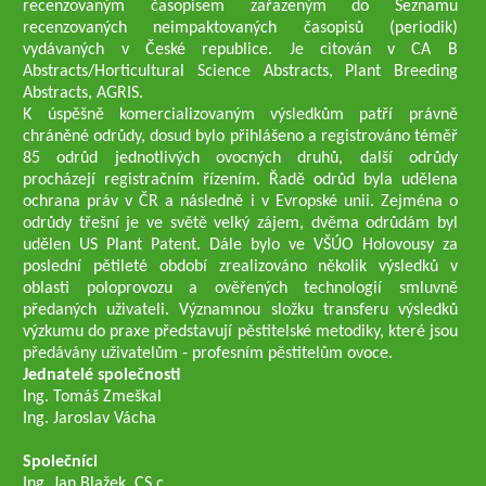
recenzovaným časopisem zařazeným do Seznamu
recenzovaných neimpaktovaných časopisů (periodik)
vydávaných v České republice. Je citován v CA B
Abstracts/Horticultural Science Abstracts, Plant Breeding
Abstracts, AGRIS.
K úspěšně komercializovaným výsledkům patří právně
chráněné odrůdy, dosud bylo přihlášeno a registrováno téměř
85 odrůd jednotlivých ovocných druhů, další odrůdy
procházejí registračním řízením. Řadě odrůd byla udělena
ochrana práv v ČR a následně i v Evropské unii. Zejména o
odrůdy třešní je ve světě velký zájem, dvěma odrůdám byl
udělen US Plant Patent. Dále bylo ve VŠÚO Holovousy za
poslední pětileté období zrealizováno několik výsledků v
oblasti poloprovozu a ověřených technologií smluvně
předaných uživateli. Významnou složku transferu výsledků
výzkumu do praxe představují pěstitelské metodiky, které jsou
předávány uživatelům - profesním pěstitelům ovoce.
Jednatelé společnosti
Ing. Tomáš Zmeškal
Ing. Jaroslav Vácha
Společníci
Ing. Jan Blažek, CS c.