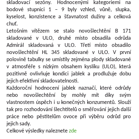
skladovací sezóny. Hodnocenými kategoriemi na
bodové stupnici 1 – 9 byly vzhled, vůně, slupka,
kyselost, konzistence a šťavnatost dužiny a celková
chuť.
Letošním vítězem se stalo novošlechtění B 171
skladované v ULO, druhé místo obsadila odrůda
Admirál skladovaná v ULO. Třetí místo obsadilo
novošlechtění HL 345 skladované v ULO. V první
polovině tabulky se umístily zejména plody skladované
v atmosféře s nízkým obsahem kyslíku (ULO), která
pozitivně ovlivňuje kondici jablek a prodlužuje dobu
jejich efektivní skladovatelnosti.
Každoroční hodnocení jablek naznačí, které odrůdy
nebo novošlechtění by mohly mít díky svým
vlastnostem úspěch i u konečných konzumentů. Slouží
tak pro rozhodování šlechtitelů o směřování jejich další
práce nebo pěstitelům ovoce při výběru odrůd pro
jejich sady.
Celkové výsledky naleznete
zde