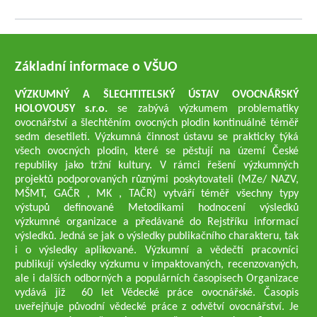
Základní informace o VŠUO
VÝZKUMNÝ A ŠLECHTITELSKÝ ÚSTAV OVOCNÁŘSKÝ
HOLOVOUSY s.r.o.
se zabývá výzkumem problematiky
ovocnářství a šlechtěním ovocných plodin kontinuálně téměř
sedm desetiletí. Výzkumná činnost ústavu se prakticky týká
všech ovocných plodin, které se pěstují na území České
republiky jako tržní kultury. V rámci řešení výzkumných
projektů podporovaných různými poskytovateli (MZe/ NAZV,
MŠMT, GAČR , MK , TAČR) vytváří téměř všechny typy
výstupů definované Metodikami hodnocení výsledků
výzkumné organizace a předávané do Rejstříku informací
výsledků. Jedná se jak o výsledky publikačního charakteru, tak
i o výsledky aplikované. Výzkumní a vědečtí pracovníci
publikují výsledky výzkumu v impaktovaných, recenzovaných,
ale i dalších odborných a populárních časopisech Organizace
vydává již 60 let Vědecké práce ovocnářské. Časopis
uveřejňuje původní vědecké práce z odvětví ovocnářství. Je