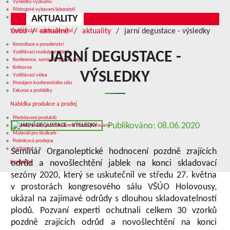
Výsledky výzkumu
Přístrojové vybavení laboratoří
AKTUALITY
Služby v oblasti výzkumu
úvod
aktuálně
aktuality
jarní degustace - výsledky
Vzdělávání a poradenství
Konzultace a poradenství
Vzdělávací moduly pro školy
JARNÍ DEGUSTACE -
Konference, semináře a polní dny
Knihovna
VÝSLEDKY
Vzdělávací videa
Pronájem konferenčního sálu
Exkurze a prohlídky
Nabídka produkce a prodej
Představení produktů
Publikováno: 08.06.2020
Stromky a keře prostokořenné i kontejnerované
Materiál pro školkaře
Podniková prodejna
Sortiment
Seminář Organoleptické hodnocení pozdně zrajících
odrůd a novošlechtění jablek na konci skladovací
Kontakty
sezóny 2020, který se uskutečnil ve středu 27. května
v prostorách kongresového sálu VŠÚO Holovousy,
ukázal na zajímavé odrůdy s dlouhou skladovatelností
plodů. Pozvaní experti ochutnali celkem 30 vzorků
pozdně zrajících odrůd a novošlechtění na konci