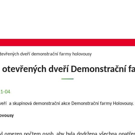
otevřených dveří demonstrační farmy holovousy
n otevřených dveří Demonstrační 
11-04
dveří a skupinová demonstrační akce Demonstrační farmy Holovousy.
lovousy
yl omezen počtem osob, aby byla dodržena všechna opatření 