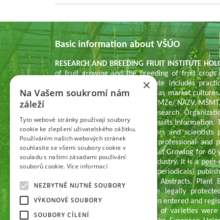
Basic information about VŠÚO
RESEARCH AND BREEDING FRUIT INSTITUTE HOLO
of fruit growing and the breeding of fruit crops
×
research activity of the institute includes pract
Na Vašem soukromí nám
territory of the Czech Republic as market cultures.
záleží
supported by various providers (MZe/ NAZV, MŠMT, 
of outputs defined by the Research Organizati
Tyto webové stránky používají soubory
submitted to the Register of Results Information. 
cookie ke zlepšení uživatelského zážitku.
and applied results. Researchers and scientists 
Používáním našich webových stránek
reviewed, as well as in other professional and 
souhlasíte se všemi soubory cookie v
publishing Scientific Work on Fruit Growing for 60 y
souladu s našimi zásadami používání
works from the fruit growing industry. It is a peer-
souborů cookie.
Více informací
reviewed non-impact journals (periodicals) publish
Abstracts/Horticultural Science Abstracts, Plant 
NEZBYTNĚ NUTNÉ SOUBORY
commercialized results include legally protecte
VÝKONOVÉ SOUBORY
individual fruit species have been entered and regis
registration process. A number of varieties were 
SOUBORY CÍLENÍ