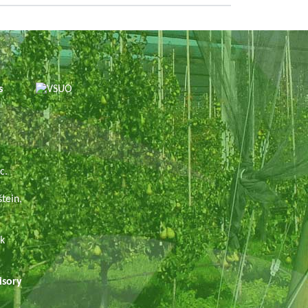
es
.
c.
tein,
ek
sory