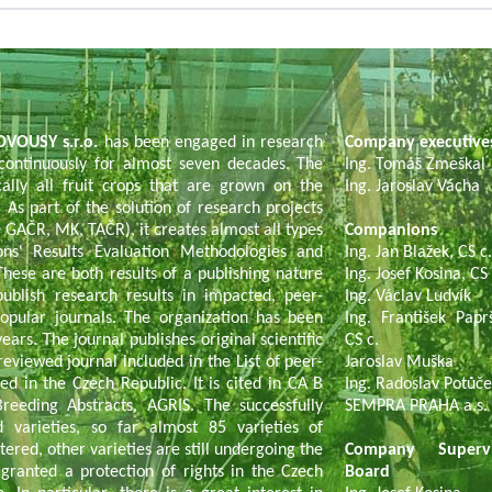
VOUSY s.r.o.
has been engaged in research
Company executiv
 continuously for almost seven decades. The
Ing. Tomáš Zmeškal
ically all fruit crops that are grown on the
Ing. Jaroslav Vácha
 As part of the solution of research projects
GAČR, MK, TAČR), it creates almost all types
Companions
ons' Results Evaluation Methodologies and
Ing. Jan Blažek, CS c
These are both results of a publishing nature
Ing. Josef Kosina, CS 
publish research results in impacted, peer-
Ing. Václav Ludvík
popular journals. The organization has been
Ing. František Paprš
ears. The journal publishes original scientific
CS c.
reviewed journal included in the List of peer-
Jaroslav Muška
ed in the Czech Republic. It is cited in CA B
Ing. Radoslav Potůč
Breeding Abstracts, AGRIS. The successfully
SEMPRA PRAHA a.s.
d varieties, so far almost 85 varieties of
tered, other varieties are still undergoing the
Company Supervi
granted a protection of rights in the Czech
Board