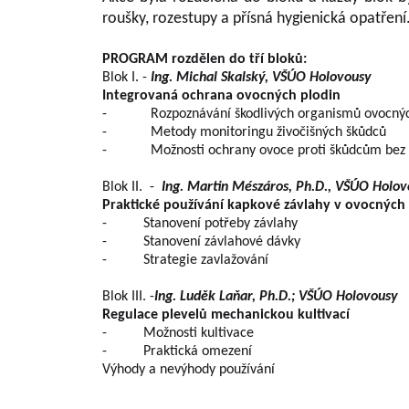
roušky, rozestupy a přísná hygienická opatření
PROGRAM rozdělen do tří bloků:
Blok I. -
Ing. Michal Skalský, VŠÚO Holovousy
Integrovaná ochrana ovocných plodin
- Rozpoznávání škodlivých organismů ovocnýc
- Metody monitoringu živočišných škůdců
- Možnosti ochrany ovoce proti škůdcům bez úči
Blok II. -
Ing. Martin Mészáros, Ph.D., VŠÚO Holo
Praktické používání kapkové závlahy v ovocných
- Stanovení potřeby závlahy
- Stanovení závlahové dávky
- Strategie zavlažování
Blok III. -
Ing. Luděk Laňar, Ph.D.; VŠÚO Holovousy
Regulace plevelů mechanickou kultivací
- Možnosti kultivace
- Praktická omezení
Výhody a nevýhody používání