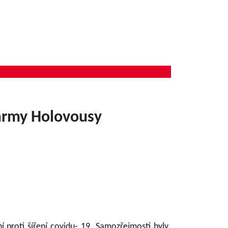
farmy Holovousy
proti šíření covidu- 19. Samozřejmostí byly