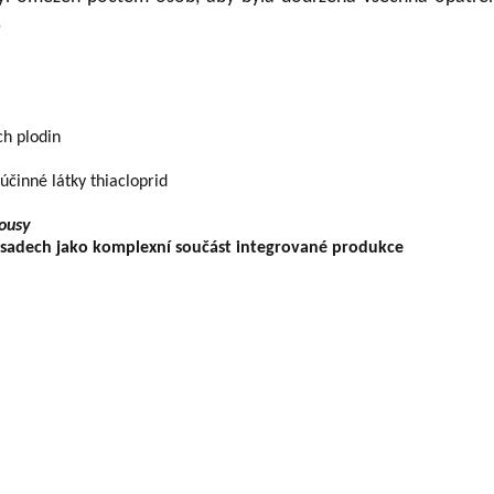
.
h plodin
nné látky thiacloprid
vousy
 sadech jako komplexní součást integrované produkce