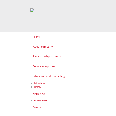
HOME
About company
Research departments
Device equipment
Education and counseling
Education
Library
SERVICES
BUDS OFFER
Contact