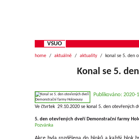
VSUO
home
aktuálně
aktuality
konal se 5. den 
Konal se 5. de
Publikováno: 2020-
Ve čtvrtek 29.10.2020 se konal 5. den otevřených 
5. den otevřených dveří Demonstrační farmy Ho
Pozvánka
Akce byla rozdělena do bloků a každý blok b