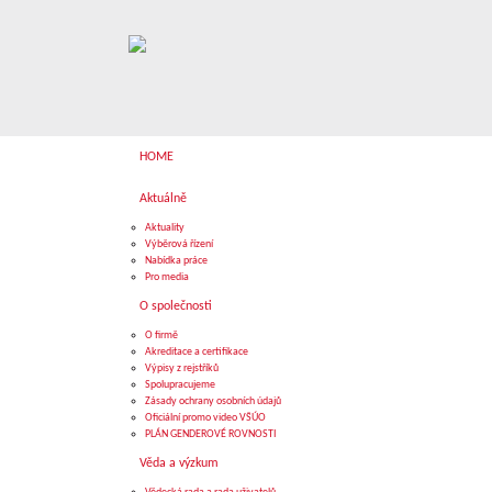
HOME
Aktuálně
Aktuality
Výběrová řízení
Nabídka práce
Pro media
O společnosti
O firmě
Akreditace a certifikace
Výpisy z rejstříků
Spolupracujeme
Zásady ochrany osobních údajů
Oficiální promo video VŠÚO
PLÁN GENDEROVÉ ROVNOSTI
Věda a výzkum