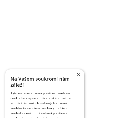
Výzkumní a vědečtí pracovníci publikují výsledky v
dalších odborných a populárních časopisech Or
ovocnářské. Časopis uveřejňuje původní vědecké p
časopisem zařazeným do Seznamu recenzovaný
vydávaných v České republice. Je citován v CA B Abs
Breeding Abstracts, AGRIS.
K úspěšně komercializovaným výsledkům patří práv
registrováno téměř 85 odrůd jednotlivých ovocných
řízením. Řadě odrůd byla udělena ochrana práv v
odrůdy třešní je ve světě velký zájem, dvěma odrů
VŠÚO Holovousy za poslední pětileté období zrealiz
a ověřených technologií smluvně předaných uživ
výzkumu do praxe představují pěstitelské metodiky,
×
pěstitelům ovoce.
Na Vašem soukromí nám
záleží
Tyto webové stránky používají soubory
cookie ke zlepšení uživatelského zážitku.
Používáním našich webových stránek
souhlasíte se všemi soubory cookie v
souladu s našimi zásadami používání