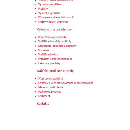
Vědecká rada a rada uživatelů
Výzkumná oddělení
Projekty
Výsledky výzkumu
Přístrojové vybavení laboratoří
Služby v oblasti výzkumu
Vzdělávání a poradenství
Konzultace a poradenství
Vzdělávací moduly pro školy
Konference, semináře a polní dny
Knihovna
Vzdělávací videa
Pronájem konferenčního sálu
Exkurze a prohlídky
Nabídka produkce a prodej
Představení produktů
Stromky a keře prostokořenné i kontejnerované
Materiál pro školkaře
Podniková prodejna
Sortiment
Kontakty