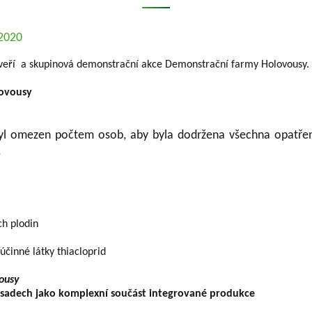
.2020
dveří a skupinová demonstrační akce Demonstrační farmy Holovousy.
lovousy
yl omezen počtem osob, aby byla dodržena všechna opatření 
.
h plodin
nné látky thiacloprid
vousy
 sadech jako komplexní součást integrované produkce