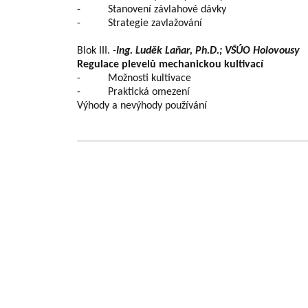
- Stanovení závlahové dávky
- Strategie zavlažování
Blok III. -
Ing. Luděk Laňar, Ph.D.; VŠÚO Holovousy
Regulace plevelů mechanickou kultivací
- Možnosti kultivace
- Praktická omezení
Výhody a nevýhody používání
Základní informace o VŠUO
VÝZKUMNÝ A ŠLECHTITELSKÝ ÚSTAV OVOCNÁŘS
problematiky ovocnářství a šlechtěním ovocných
Výzkumná činnost ústavu se prakticky týká všech
České republiky jako tržní kultury. V rámci řešen
poskytovateli (MZe/ NAZV, MŠMT, GAČR , MK , 
definované Metodikami hodnocení výsledků výzk
informací výsledků. Jedná se jak o výsledky publika