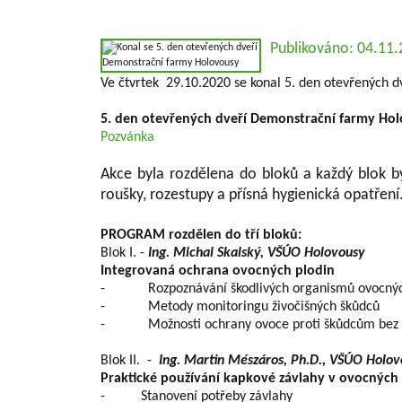
Publikováno: 04.11
Ve čtvrtek 29.10.2020 se konal 5. den otevřených 
5. den otevřených dveří Demonstrační farmy Ho
Pozvánka
Akce byla rozdělena do bloků a každý blok b
roušky, rozestupy a přísná hygienická opatření
PROGRAM rozdělen do tří bloků:
Blok I. -
Ing. Michal Skalský, VŠÚO Holovousy
Integrovaná ochrana ovocných plodin
- Rozpoznávání škodlivých organismů ovocnýc
- Metody monitoringu živočišných škůdců
- Možnosti ochrany ovoce proti škůdcům bez úči
Blok II. -
Ing. Martin Mészáros, Ph.D., VŠÚO Holo
Praktické používání kapkové závlahy v ovocných
- Stanovení potřeby závlahy