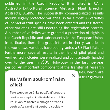
published in the Czech Republic. It is cited in CA B
Abstracts/Horticultural Science Abstracts, Plant Breeding
Abstracts, AGRIS. The successfully commercialized results
include legally protected varieties, so far almost 85 varieties
of individual fruit species have been entered and registered,
other varieties are still undergoing the registration process.
A number of varieties were granted a protection of rights in
the Czech Republic and subsequently in the European Union.
In particular, there is a great interest in cherry varieties in
the world, two varieties have been granted a US Plant Patent.
Furthermore, several results in the field of pilot plant and
verified technologies were realized and contractually handed
over to the user in VŠÚO Holovousy in the last five-year
period. An important component of the transfer of research
results into practice are growing methodologies, which are
×
passed on to users - professionals - professional fruit growers
Na Vašem soukromí nám
Company executives
záleží
Ing. Tomáš Zmeškal
Ing. Jaroslav Vácha
Tyto webové stránky používají soubory
cookie ke zlepšení uživatelského zážitku.
Používáním našich webových stránek
Companions
souhlasíte se všemi soubory cookie v
Ing. Jan Blažek, CS c.