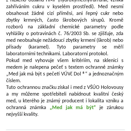
z nízkého obsahu HMF (hydroxymethylfurfural, vzniká
zahříváním cukru v kyselém prostředí). Med nesmí
obsahovat žádné cizí příměsi, ani řepný cukr nebo
zbytky krmných, často škrobových sirupů. Kromě
rozborů na základní chemické parametry podle
vyhlášky o potravinách č. 76/2003 Sb. se zjišťuje, zda
med neobsahuje nežádoucí zbytky krmení (škrob) nebo
přísady (karamel). Tyto parametry se měří
laboratorními technikami. Laboratorní protokol.
Pokud med vyhovuje všem kritériím, na sklenici s
medem je nalepena pečeť s textem ochranné známky
„Med jak má být s pečetí VÚVč Dol ®“ a jednoznačným
číslem.
Tuto ochrannou značku získal i med z VŠÚO Holovousy
a my můžeme spotřebiteli nabídnout kvalitní český
med, u kterého je známý producent i lokalita vzniku a
ochranná známka
„Med jak má být“
je zárukou
nejvyšší kvality.