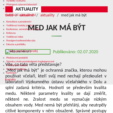
Výsledky výzkumu
Přístrojové vybavení laboratoří
AKTUALITY
Služby v oblasti výzkumu
úvod
aktuálně
aktuality
med jak má být
Vzdělávání a poradenství
Konzultace a poradenství
Vzdělávací moduly pro školy
MED JAK MÁ BÝT
Konference, semináře a polní dny
Knihovna
Vzdělávací videa
Pronájem konferenčního sálu
Exkurze a prohlídky
Nabídka produkce a prodej
Publikováno: 02.07.2020
Představení produktů
Stromky a keře prostokořenné i kontejnerované
Víte, co tato věta představuje?
Materiál pro školkaře
Podniková prodejna
„Med jak má být“ je ochranná značka, kterou mohou
Sortiment
používat včelaři, kteří svůj med nechají přezkoušet v
Kontakty
laboratoři Výzkumného ústavu včelařského v Dolu a
splní zadaná kritéria. Hodnotí se především kvalita
medu. Některé parametry kvality se dají změřit,
některé ne. Zralost medu se vyznačuje nízkým
obsahem vody. Med nemá být přehřátý, aby neutrpěly
citlivé komponenty v něm obsažené. Správné postupy