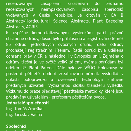
recenzovaným časopisem zařazeným do Seznamu
recenzovaných neimpaktovaných časopisů (periodik)
vydávaných v České republice. Je citován v CA B
Abstracts/Horticultural Science Abstracts, Plant Breeding
Abstracts, AGRIS.
K úspěšně komercializovaným výsledkům patří právně
chráněné odrůdy, dosud bylo přihlášeno a registrováno téměř
85 odrůd jednotlivých ovocných druhů, další odrůdy
procházejí registračním řízením. Řadě odrůd byla udělena
ochrana práv v ČR a následně i v Evropské unii. Zejména o
odrůdy třešní je ve světě velký zájem, dvěma odrůdám byl
udělen US Plant Patent. Dále bylo ve VŠÚO Holovousy za
poslední pětileté období zrealizováno několik výsledků v
oblasti poloprovozu a ověřených technologií smluvně
předaných uživateli. Významnou složku transferu výsledků
výzkumu do praxe představují pěstitelské metodiky, které jsou
předávány uživatelům - profesním pěstitelům ovoce.
Jednatelé společnosti
Ing. Tomáš Zmeškal
Ing. Jaroslav Vácha
Společníci