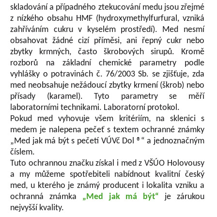
skladování a případného ztekucování medu jsou zřejmé
z nízkého obsahu HMF (hydroxymethylfurfural, vzniká
zahříváním cukru v kyselém prostředí). Med nesmí
obsahovat žádné cizí příměsi, ani řepný cukr nebo
zbytky krmných, často škrobových sirupů. Kromě
rozborů na základní chemické parametry podle
vyhlášky o potravinách č. 76/2003 Sb. se zjišťuje, zda
med neobsahuje nežádoucí zbytky krmení (škrob) nebo
přísady (karamel). Tyto parametry se měří
laboratorními technikami. Laboratorní protokol.
Pokud med vyhovuje všem kritériím, na sklenici s
medem je nalepena pečeť s textem ochranné známky
„Med jak má být s pečetí VÚVč Dol ®“ a jednoznačným
číslem.
Tuto ochrannou značku získal i med z VŠÚO Holovousy
a my můžeme spotřebiteli nabídnout kvalitní český
med, u kterého je známý producent i lokalita vzniku a
ochranná známka
„Med jak má být“
je zárukou
nejvyšší kvality.