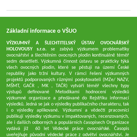
Základní informace o VŠUO
VÝZKUMNÝ A ŠLECHTITELSKÝ ÚSTAV OVOCNÁŘSKÝ
HOLOVOUSY s.r.o.
se zabývá výzkumem problematiky
ovocnářství a šlechtěním ovocných plodin kontinuálně téměř
sedm desetiletí. Výzkumná činnost ústavu se prakticky týká
všech ovocných plodin, které se pěstují na území České
republiky jako tržní kultury. V rámci řešení výzkumných
projektů podporovaných různými poskytovateli (MZe/ NAZV,
MŠMT, GAČR , MK , TAČR) vytváří téměř všechny typy
výstupů definované Metodikami hodnocení výsledků
výzkumné organizace a předávané do Rejstříku informací
výsledků. Jedná se jak o výsledky publikačního charakteru, tak
i o výsledky aplikované. Výzkumní a vědečtí pracovníci
publikují výsledky výzkumu v impaktovaných, recenzovaných,
ale i dalších odborných a populárních časopisech Organizace
vydává již 60 let Vědecké práce ovocnářské. Časopis
uveřejňuje původní vědecké práce z odvětví ovocnářství. Je