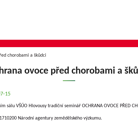
řed chorobami a škůdci
hrana ovoce před chorobami a šků
07-15
nčním sálu VŠÚO Hlovousy tradiční seminář OCHRANA OVOCE PŘED 
 QK1710200 Národní agentury zemědělského výzkumu.