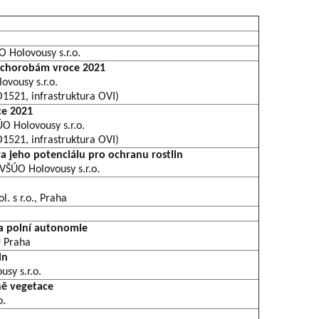
O Holovousy s.r.o.
 chorobám vroce 2021
vousy s.r.o.
1521, infrastruktura OVI)
ce 2021
ÚO Holovousy s.r.o.
1521, infrastruktura OVI)
 jeho potenciálu pro ochranu rostlin
 VŠÚO Holovousy s.r.o.
. s r.o., Praha
 a polní autonomie
U Praha
in
sy s.r.o.
ně vegetace
o.