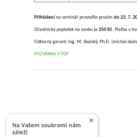
Přihlášení
na seminář proveďte prosím
do 23. 7. 2
Účastnický poplatek na osobu je
250 Kč
. Platba v h
Odborný garant: Ing. M. Skalský, Ph.D. (michal.skal
POZVÁNKA V PDF
Basic information about VŠÚO
RESEARCH AND BREEDING FRUIT INSTITUTE HOLO
of fruit growing and the breeding of fruit crops
×
research activity of the institute includes pract
Na Vašem soukromí nám
territory of the Czech Republic as market cultures.
záleží
supported by various providers (MZe/ NAZV, MŠMT, 