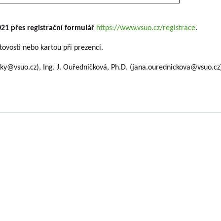
021 přes registrační formulář
https://www.vsuo.cz/registrace
.
otovosti nebo kartou při prezenci.
sky@vsuo.cz), Ing. J. Ouředníčková, Ph.D. (jana.ourednickova@vsuo.cz
VOUSY s.r.o.
has been engaged in research
Company executiv
 continuously for almost seven decades. The
Ing. Tomáš Zmeškal
ically all fruit crops that are grown on the
Ing. Jaroslav Vácha
 As part of the solution of research projects
GAČR, MK, TAČR), it creates almost all types
Companions