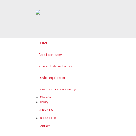
HOME
About company
Research departments
Device equipment
Education and counseling
Education
Library
SERVICES
BUDS OFFER
Contact