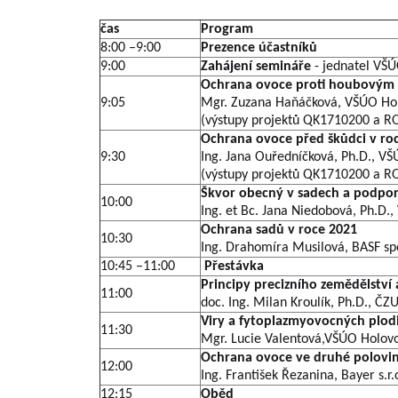
čas
Program
8:00 –9:00
Prezence účastníků
9:00
Zahájení semináře
- jednatel VŠÚ
Ochrana ovoce proti houbovým
9:05
Mgr. Zuzana Haňáčková, VŠÚO Holo
(výstupy projektů QK1710200 a RO
Ochrana ovoce před škůdci v ro
9:30
Ing. Jana Ouředníčková, Ph.D., VŠ
(výstupy projektů QK1710200 a RO
Škvor obecný v sadech a podpora
10:00
Ing. et Bc. Jana Niedobová, Ph.D.,
Ochrana sadů v roce 2021
10:30
Ing. Drahomíra Musilová, BASF spol
10:45 –11:00
Přestávka
Principy precizního zemědělství
11:00
doc. Ing. Milan Kroulík, Ph.D., ČZ
Viry a fytoplazmyovocných plod
11:30
Mgr. Lucie Valentová,VŠÚO Holovou
Ochrana ovoce ve druhé polovi
12:00
Ing. František Řezanina, Bayer s.r.
12:15
Oběd