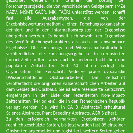
gezüchtet werden. Im Rahmen der Lösung der
Forschungsprojekte, die von verschiedenen Geldgebern (MZe
NAZV, MŠMT, GAČR, MK, TAČR) unterstützt werden, schafft
fast alle Ausgabentypen, die von der
Ergebnisbewertungsmethodik einer Forschungsorganisation
definiert und in den Informationsregister der Ergebnisse
übergeben werden. Es handelt sich sowohl um Ergebnisse
des Veröffentlichungscharakters als auch um anwendbare
Ergebnisse. Die Forschungs- und Wissenschaftsmitarbeiter
veröffentlichen die Forschungsergebnisse in rezensierten
Impact-Zeitschriften, aber auch in anderen fachlichen und
populären Zeitschriften. Seit 60 Jahren verlegt die
Organisation die Zeitschrift Vědecké práce ovocnářské
(Wissenschaftliche Obstbauarbeiten). Die Zeitschrift
veröffentlicht die originalen wissenschaftlichen Arbeiten auf
dem Gebiet des Obstbaus. Sie ist eine rezensierte Zeitschrift,
eingetragen in der Liste der rezensierten Non-Impact-
Zeitschriften (Periodiken), die in der Tschechischen Republik
verlegt werden. Sie wird in CA B Abstracts/Horticultural
Science Abstracts, Plant Breeding Abstracts, AGRIS zitiert.
Zu den erfolgreich vermarkten Ergebnissen gehören
rechtlich geschützte Sorten, bis jetzt wurden fast 85 einzelner
Obstsorten angemeldet und registriert, weitere Sorten gehen