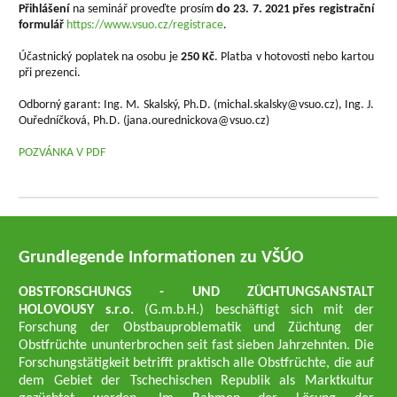
Přihlášení
na seminář proveďte prosím
do 23. 7. 2021 přes registrační
formulář
https://www.vsuo.cz/registrace
.
Účastnický poplatek na osobu je
250 Kč
. Platba v hotovosti nebo kartou
při prezenci.
Odborný garant: Ing. M. Skalský, Ph.D. (michal.skalsky@vsuo.cz), Ing. J.
Ouředníčková, Ph.D. (jana.ourednickova@vsuo.cz)
POZVÁNKA V PDF
Grundlegende Informationen zu VŠÚO
OBSTFORSCHUNGS - UND ZÜCHTUNGSANSTALT
HOLOVOUSY s.r.o.
(G.m.b.H.) beschäftigt sich mit der
Forschung der Obstbauproblematik und Züchtung der
Obstfrüchte ununterbrochen seit fast sieben Jahrzehnten. Die
Forschungstätigkeit betrifft praktisch alle Obstfrüchte, die auf
dem Gebiet der Tschechischen Republik als Marktkultur