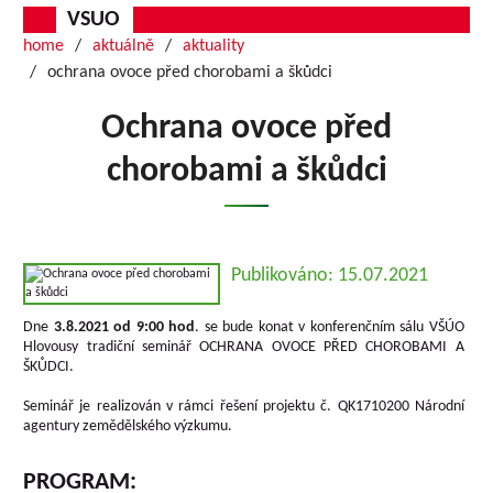
VSUO
home
aktuálně
aktuality
ochrana ovoce před chorobami a škůdci
Ochrana ovoce před
chorobami a škůdci
Publikováno: 15.07.2021
Dne
3.8.2021 od 9:00 hod
. se bude konat v konferenčním sálu VŠÚO
Hlovousy tradiční seminář OCHRANA OVOCE PŘED CHOROBAMI A
ŠKŮDCI.
Seminář je realizován v rámci řešení projektu č. QK1710200 Národní
agentury zemědělského výzkumu.
PROGRAM: