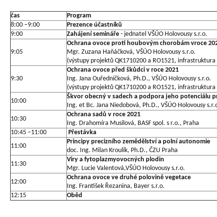
čas
Program
8:00 –9:00
Prezence účastníků
9:00
Zahájení semináře
- jednatel VŠÚO Holovousy s.r.o.
Ochrana ovoce proti houbovým chorobám vroce 20
9:05
Mgr. Zuzana Haňáčková, VŠÚO Holovousy s.r.o.
(výstupy projektů QK1710200 a RO1521, infrastruktura
Ochrana ovoce před škůdci v roce 2021
9:30
Ing. Jana Ouředníčková, Ph.D., VŠÚO Holovousy s.r.o.
(výstupy projektů QK1710200 a RO1521, infrastruktura
Škvor obecný v sadech a podpora jeho potenciálu pr
10:00
Ing. et Bc. Jana Niedobová, Ph.D., VŠÚO Holovousy s.r.
Ochrana sadů v roce 2021
10:30
Ing. Drahomíra Musilová, BASF spol. s r.o., Praha
10:45 –11:00
Přestávka
Principy precizního zemědělství a polní autonomie
11:00
doc. Ing. Milan Kroulík, Ph.D., ČZU Praha
Viry a fytoplazmyovocných plodin
11:30
Mgr. Lucie Valentová,VŠÚO Holovousy s.r.o.
Ochrana ovoce ve druhé polovině vegetace
12:00
Ing. František Řezanina, Bayer s.r.o.
12:15
Oběd