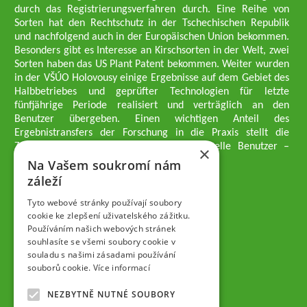
durch das Registrierungsverfahren durch. Eine Reihe von
Sorten hat den Rechtschutz in der Tschechischen Republik
und nachfolgend auch in der Europäischen Union bekommen.
Besonders gibt es Interesse an Kirschsorten in der Welt, zwei
Sorten haben das US Plant Patent bekommen. Weiter wurden
in der VŠÚO Holovousy einige Ergebnisse auf dem Gebiet des
Halbbetriebes und geprüfter Technologien für letzte
fünfjährige Periode realisiert und verträglich an den
Benutzer übergeben. Einen wichtigen Anteil des
Ergebnistransfers der Forschung in die Praxis stellt die
Züchtungsmethodik dar, die an professionelle Benutzer –
×
professionelle Obstzüchter übergeben wird.
Na Vašem soukromí nám
Geschäftsführer der Gesellschaft
záleží
Dipl.-Ing. Tomáš Zmeškal
Dipl.-Ing. Jaroslav Vácha
Tyto webové stránky používají soubory
cookie ke zlepšení uživatelského zážitku.
Používáním našich webových stránek
Gesellschafter
souhlasíte se všemi soubory cookie v
Dipl.-Ing. Jan Blažek, CS c.
souladu s našimi zásadami používání
Dipl.-Ing. Josef Kosina, CS c.
souborů cookie.
Více informací
Dipl.-Ing. Václav Ludvík
Dipl.-Ing. František Paprštein, CS
NEZBYTNĚ NUTNÉ SOUBORY
Jaroslav Muška