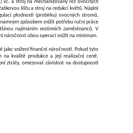
) vč. a stroj na mechanizovaný řez ovocných
žabkovou lištu a stroj na redukci květů. Náplní
ulaci plodnosti (probírku) ovocných stromů,
významným způsobem snížit potřebu ruční práce
 většinou najímáním sezónních zaměstnanců. V
nční náročnost obou operací snížit na minimum.
 jako snížení finanční náročnosti. Pokud tyto
na kvalitě produkce a její realizační ceně.
ní ztráty, omezovat závislost na dostupnosti