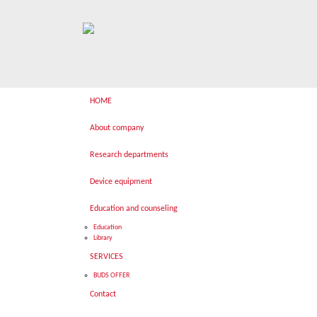
HOME
About company
Research departments
Device equipment
Education and counseling
Education
Library
SERVICES
BUDS OFFER
Contact