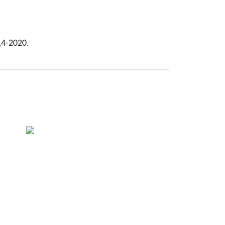
14-2020.
es
.
c.
tein,