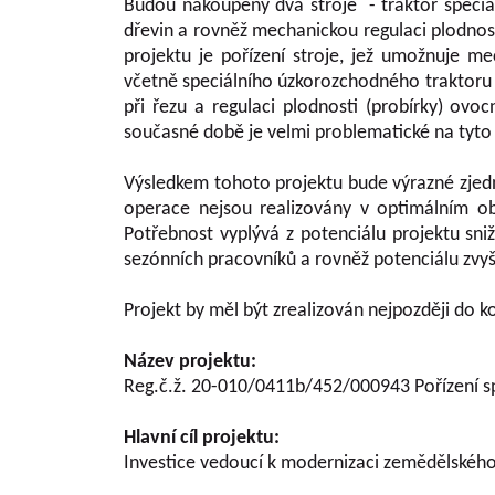
Budou nakoupeny dva stroje - traktor speciá
dřevin a rovněž mechanickou regulaci plodnosti
projektu je pořízení stroje, jež umožnuje m
včetně speciálního úzkorozchodného traktoru 
při řezu a regulaci plodnosti (probírky) ov
současné době je velmi problematické na tyto p
Výsledkem tohoto projektu bude výrazné zjedn
operace nejsou realizovány v optimálním ob
Potřebnost vyplývá z potenciálu projektu sn
sezónních pracovníků a rovněž potenciálu zvyš
Projekt by měl být zrealizován nejpozději do 
Název projektu:
Reg.č.ž. 20-010/0411b/452/000943 Pořízení sp
Hlavní cíl projektu:
Investice vedoucí k modernizaci zemědělskéh