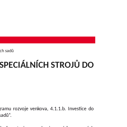
ých sadů
Í SPECIÁLNÍCH STROJŮ DO
mu rozvoje venkova, 4.1.1.b. Investice do
sadů“.