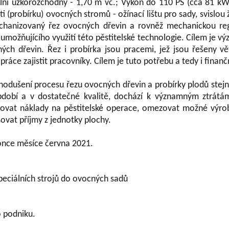
lní úzkorozchodný - 1,70 m vč.; Výkon do 110 PS (cca 81 kW
 (probírku) ovocných stromů - ožínací lištu pro sady, svislou 
echanizovaný řez ovocných dřevin a rovněž mechanickou reg
umožňujícího využití této pěstitelské technologie. Cílem je 
ocných dřevin. Řez i probírka jsou pracemi, jež jsou řešeny
ráce zajistit pracovníky. Cílem je tuto potřebu a tedy i fina
odušení procesu řezu ovocných dřevin a probírky plodů stejně
dobí a v dostatečné kvalitě, dochází k významným ztrátám 
ižovat náklady na pěstitelské operace, omezovat možné výrob
ovat příjmy z jednotky plochy.
konce měsíce června 2021.
eciálních strojů do ovocných sadů
o podniku.