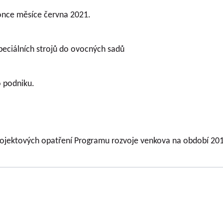
konce měsíce června 2021.
eciálních strojů do ovocných sadů
o podniku.
projektových opatření Programu rozvoje venkova na období 20