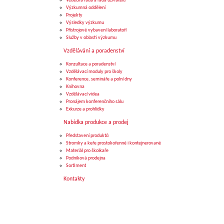
Vědecká rada a rada uživatelů
Výzkumná oddělení
Projekty
Výsledky výzkumu
Přístrojové vybavení laboratoří
Služby v oblasti výzkumu
Vzdělávání a poradenství
Konzultace a poradenství
Vzdělávací moduly pro školy
Konference, semináře a polní dny
Knihovna
Vzdělávací videa
Pronájem konferenčního sálu
Exkurze a prohlídky
Nabídka produkce a prodej
Představení produktů
Stromky a keře prostokořenné i kontejnerované
Materiál pro školkaře
Podniková prodejna
Sortiment
Kontakty