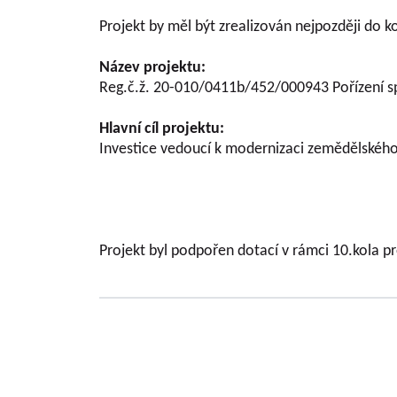
Projekt by měl být zrealizován nejpozději do 
Název projektu:
Reg.č.ž. 20-010/0411b/452/000943 Pořízení sp
Hlavní cíl projektu:
Investice vedoucí k modernizaci zemědělskéh
Projekt byl podpořen dotací v rámci 10.kola 
Základní informace o VŠUO