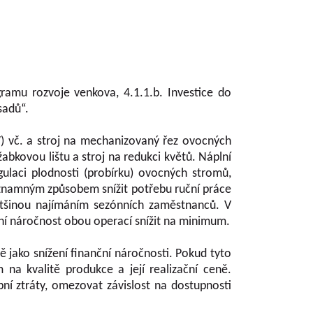
mu rozvoje venkova, 4.1.1.b. Investice do
sadů“.
) vč. a stroj na mechanizovaný řez ovocných
žabkovou lištu a stroj na redukci květů. Náplní
ulaci plodnosti (probírku) ovocných stromů,
významným způsobem snížit potřebu ruční práce
 většinou najímáním sezónních zaměstnanců. V
nční náročnost obou operací snížit na minimum.
 jako snížení finanční náročnosti. Pokud tyto
na kvalitě produkce a její realizační ceně.
ní ztráty, omezovat závislost na dostupnosti