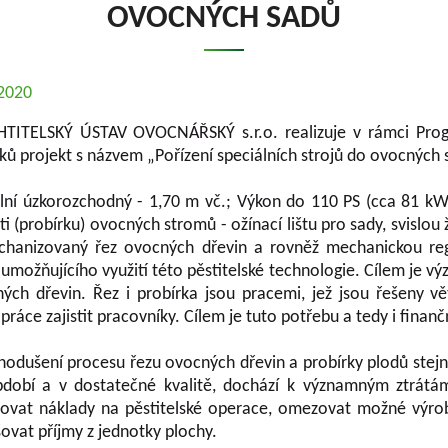
OVOCNÝCH SADŮ
.2020
TELSKÝ ÚSTAV OVOCNÁŘSKÝ s.r.o. realizuje v rámci Progra
ů projekt s názvem „Pořízení speciálních strojů do ovocných 
lní úzkorozchodný - 1,70 m vč.; Výkon do 110 PS (cca 81 kW
 (probírku) ovocných stromů - ožínací lištu pro sady, svislou 
echanizovaný řez ovocných dřevin a rovněž mechanickou reg
umožňujícího využití této pěstitelské technologie. Cílem je 
ocných dřevin. Řez i probírka jsou pracemi, jež jsou řešeny
ráce zajistit pracovníky. Cílem je tuto potřebu a tedy i fina
odušení procesu řezu ovocných dřevin a probírky plodů stejně
dobí a v dostatečné kvalitě, dochází k významným ztrátám 
ižovat náklady na pěstitelské operace, omezovat možné výrob
ovat příjmy z jednotky plochy.