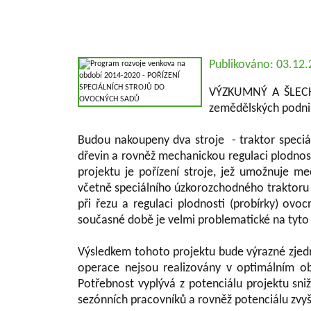
Publikováno: 03.12
VÝZKUMNÝ A ŠLECHTI
zemědělských podnik
Budou nakoupeny dva stroje - traktor speciá
dřevin a rovněž mechanickou regulaci plodnosti
projektu je pořízení stroje, jež umožnuje m
včetně speciálního úzkorozchodného traktoru 
při řezu a regulaci plodnosti (probírky) ov
současné době je velmi problematické na tyto p
Výsledkem tohoto projektu bude výrazné zjedn
operace nejsou realizovány v optimálním ob
Potřebnost vyplývá z potenciálu projektu sn
sezónních pracovníků a rovněž potenciálu zvyš