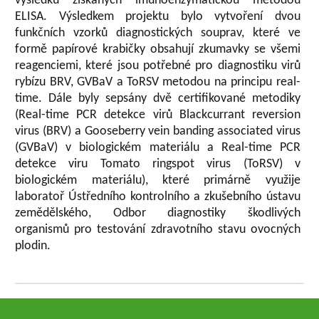
výsledků získaných imunoenzymatickou metodou
ELISA. Výsledkem projektu bylo vytvoření dvou
funkčních vzorků diagnostických souprav, které ve
formě papírové krabičky obsahují zkumavky se všemi
reagenciemi, které jsou potřebné pro diagnostiku virů
rybízu BRV, GVBaV a ToRSV metodou na principu real-
time. Dále byly sepsány dvě certifikované metodiky
(Real-time PCR detekce virů Blackcurrant reversion
virus (BRV) a Gooseberry vein banding associated virus
(GVBaV) v biologickém materiálu a Real-time PCR
detekce viru Tomato ringspot virus (ToRSV) v
biologickém materiálu), které primárně využije
laboratoř Ústředního kontrolního a zkušebního ústavu
zemědělského, Odbor diagnostiky škodlivých
organismů pro testování zdravotního stavu ovocných
plodin.