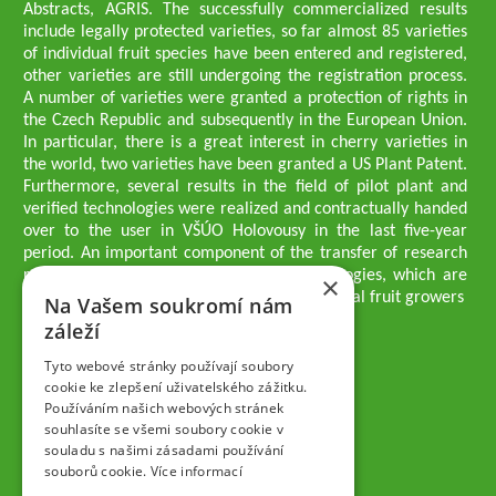
Abstracts, AGRIS. The successfully commercialized results
include legally protected varieties, so far almost 85 varieties
of individual fruit species have been entered and registered,
other varieties are still undergoing the registration process.
A number of varieties were granted a protection of rights in
the Czech Republic and subsequently in the European Union.
In particular, there is a great interest in cherry varieties in
the world, two varieties have been granted a US Plant Patent.
Furthermore, several results in the field of pilot plant and
verified technologies were realized and contractually handed
over to the user in VŠÚO Holovousy in the last five-year
period. An important component of the transfer of research
results into practice are growing methodologies, which are
×
passed on to users - professionals - professional fruit growers
Na Vašem soukromí nám
Company executives
záleží
Ing. Tomáš Zmeškal
Ing. Jaroslav Vácha
Tyto webové stránky používají soubory
cookie ke zlepšení uživatelského zážitku.
Používáním našich webových stránek
Companions
souhlasíte se všemi soubory cookie v
Ing. Jan Blažek, CS c.
souladu s našimi zásadami používání
Ing. Josef Kosina, CS c.
souborů cookie.
Více informací
Ing. Václav Ludvík