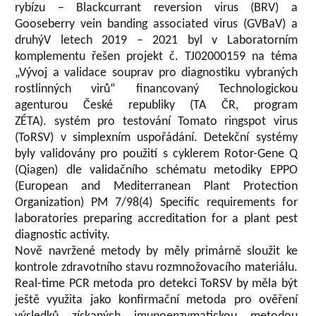
rybízu – Blackcurrant reversion virus (BRV) a
Gooseberry vein banding associated virus (GVBaV) a
druhýV letech 2019 – 2021 byl v Laboratorním
komplementu řešen projekt č. TJ02000159 na téma
„Vývoj a validace souprav pro diagnostiku vybraných
rostlinných virů“ financovaný Technologickou
agenturou České republiky (TA ČR, program
ZÉTA). systém pro testování Tomato ringspot virus
(ToRSV) v simplexním uspořádání. Detekční systémy
byly validovány pro použití s cyklerem Rotor-Gene Q
(Qiagen) dle validačního schématu metodiky EPPO
(European and Mediterranean Plant Protection
Organization) PM 7/98(4) Specific requirements for
laboratories preparing accreditation for a plant pest
diagnostic activity.
Nově navržené metody by měly primárně sloužit ke
kontrole zdravotního stavu rozmnožovacího materiálu.
Real-time PCR metoda pro detekci ToRSV by měla být
ještě využita jako konfirmační metoda pro ověření