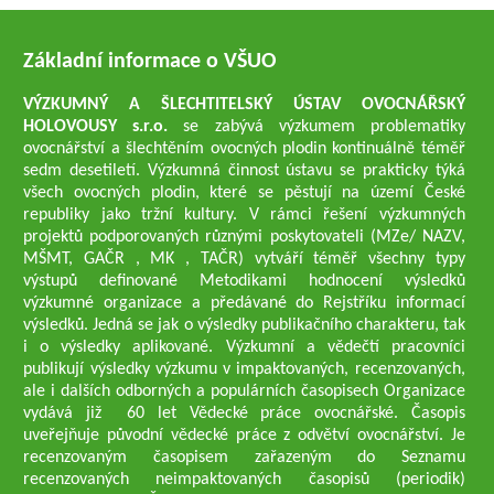
Základní informace o VŠUO
VÝZKUMNÝ A ŠLECHTITELSKÝ ÚSTAV OVOCNÁŘSKÝ
HOLOVOUSY s.r.o.
se zabývá výzkumem problematiky
ovocnářství a šlechtěním ovocných plodin kontinuálně téměř
sedm desetiletí. Výzkumná činnost ústavu se prakticky týká
všech ovocných plodin, které se pěstují na území České
republiky jako tržní kultury. V rámci řešení výzkumných
projektů podporovaných různými poskytovateli (MZe/ NAZV,
MŠMT, GAČR , MK , TAČR) vytváří téměř všechny typy
výstupů definované Metodikami hodnocení výsledků
výzkumné organizace a předávané do Rejstříku informací
výsledků. Jedná se jak o výsledky publikačního charakteru, tak
i o výsledky aplikované. Výzkumní a vědečtí pracovníci
publikují výsledky výzkumu v impaktovaných, recenzovaných,
ale i dalších odborných a populárních časopisech Organizace
vydává již 60 let Vědecké práce ovocnářské. Časopis
uveřejňuje původní vědecké práce z odvětví ovocnářství. Je
recenzovaným časopisem zařazeným do Seznamu
recenzovaných neimpaktovaných časopisů (periodik)