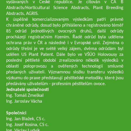
vydávaných v České republice. Je citován v CA B
Abstracts/Horticultural Science Abstracts, Plant Breeding
Abstracts, AGRIS.
K úspěšně komercializovaným výsledkům patří právně
chráněné odrůdy, dosud bylo přihlášeno a registrováno téměř
85 odrůd jednotlivých ovocných druhů, další odrůdy
procházejí registračním řízením. Řadě odrůd byla udělena
ochrana práv v ČR a následně i v Evropské unii. Zejména o
odrůdy třešní je ve světě velký zájem, dvěma odrůdám byl
udělen US Plant Patent. Dále bylo ve VŠÚO Holovousy za
poslední pětileté období zrealizováno několik výsledků v
oblasti poloprovozu a ověřených technologií smluvně
předaných uživateli. Významnou složku transferu výsledků
výzkumu do praxe představují pěstitelské metodiky, které jsou
předávány uživatelům - profesním pěstitelům ovoce.
Jednatelé společnosti
Ing. Tomáš Zmeškal
Ing. Jaroslav Vácha
Společníci
Ing. Jan Blažek, CS c.
Ing. Josef Kosina, CS c.
Ing. Václav Ludvík