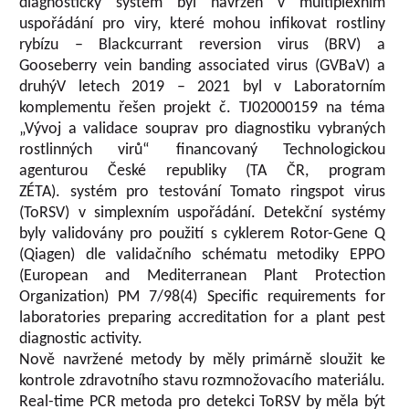
diagnostický systém byl navržen v multiplexním
uspořádání pro viry, které mohou infikovat rostliny
rybízu – Blackcurrant reversion virus (BRV) a
Gooseberry vein banding associated virus (GVBaV) a
druhýV letech 2019 – 2021 byl v Laboratorním
komplementu řešen projekt č. TJ02000159 na téma
„Vývoj a validace souprav pro diagnostiku vybraných
rostlinných virů“ financovaný Technologickou
agenturou České republiky (TA ČR, program
ZÉTA). systém pro testování Tomato ringspot virus
(ToRSV) v simplexním uspořádání. Detekční systémy
byly validovány pro použití s cyklerem Rotor-Gene Q
(Qiagen) dle validačního schématu metodiky EPPO
(European and Mediterranean Plant Protection
Organization) PM 7/98(4) Specific requirements for
laboratories preparing accreditation for a plant pest
diagnostic activity.
Nově navržené metody by měly primárně sloužit ke
kontrole zdravotního stavu rozmnožovacího materiálu.
Real-time PCR metoda pro detekci ToRSV by měla být