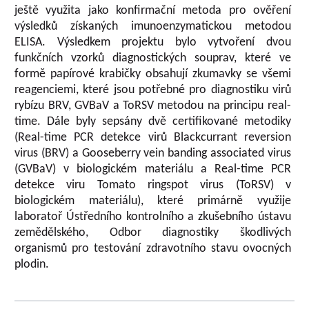
ještě využita jako konfirmační metoda pro ověření
výsledků získaných imunoenzymatickou metodou
ELISA. Výsledkem projektu bylo vytvoření dvou
funkčních vzorků diagnostických souprav, které ve
formě papírové krabičky obsahují zkumavky se všemi
reagenciemi, které jsou potřebné pro diagnostiku virů
rybízu BRV, GVBaV a ToRSV metodou na principu real-
time. Dále byly sepsány dvě certifikované metodiky
(Real-time PCR detekce virů Blackcurrant reversion
virus (BRV) a Gooseberry vein banding associated virus
(GVBaV) v biologickém materiálu a Real-time PCR
detekce viru Tomato ringspot virus (ToRSV) v
biologickém materiálu), které primárně využije
laboratoř Ústředního kontrolního a zkušebního ústavu
zemědělského, Odbor diagnostiky škodlivých
organismů pro testování zdravotního stavu ovocných
plodin.