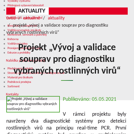
Výsledky výzkumu
Přístrojové vybavení laboratoří
AKTUALITY
Služby v oblasti výzkumu
úvod
aktuálně
aktuality
Vzdělávání a poradenství
projekt „vývoj a validace souprav pro diagnostiku
Konzultace a poradenství
Vzdělávací moduly pro školy
vybraných rostlinných virů“
Konference, semináře a polní dny
Knihovna
Vzdělávací videa
Projekt „Vývoj a validace
Pronájem konferenčního sálu
Exkurze a prohlídky
souprav pro diagnostiku
Nabídka produkce a prodej
vybraných rostlinných virů“
Představení produktů
Stromky a keře prostokořenné i kontejnerované
Materiál pro školkaře
Podniková prodejna
Sortiment
Kontakty
Publikováno: 05.05.2021
V rámci projektu byly
navrženy dva diagnostické systémy pro detekci
rostlinných virů na principu real-time PCR. První