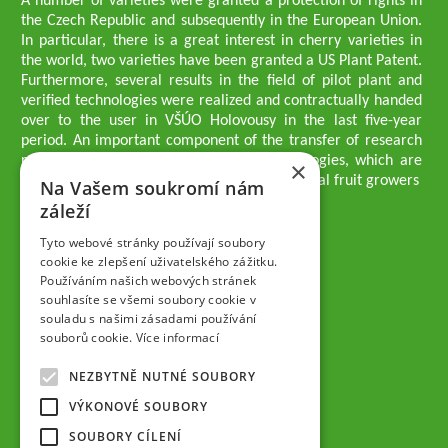
A number of varieties were granted a protection of rights in
the Czech Republic and subsequently in the European Union.
In particular, there is a great interest in cherry varieties in
the world, two varieties have been granted a US Plant Patent.
Furthermore, several results in the field of pilot plant and
verified technologies were realized and contractually handed
over to the user in VŠÚO Holovousy in the last five-year
period. An important component of the transfer of research
results into practice are growing methodologies, which are
×
passed on to users - professionals - professional fruit growers
Na Vašem soukromí nám
Company executives
záleží
Ing. Tomáš Zmeškal
Ing. Jaroslav Vácha
Tyto webové stránky používají soubory
cookie ke zlepšení uživatelského zážitku.
Používáním našich webových stránek
Companions
souhlasíte se všemi soubory cookie v
Ing. Jan Blažek, CS c.
souladu s našimi zásadami používání
Ing. Josef Kosina, CS c.
souborů cookie.
Více informací
Ing. Václav Ludvík
Ing. František Paprštein, CS c.
NEZBYTNĚ NUTNÉ SOUBORY
Jaroslav Muška
Ing. Radoslav Potůček
VÝKONOVÉ SOUBORY
SEMPRA PRAHA a.s.
SOUBORY CÍLENÍ