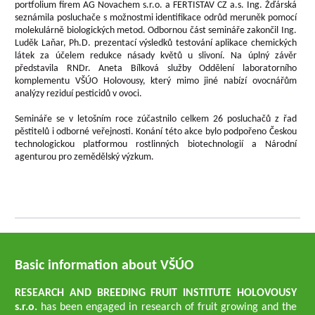
portfolium firem AG Novachem s.r.o. a FERTISTAV CZ a.s. Ing. Žďárská
seznámila posluchače s možnostmi identifikace odrůd meruněk pomocí
molekulárně biologických metod. Odbornou část semináře zakončil Ing.
Luděk Laňar, Ph.D. prezentací výsledků testování aplikace chemických
látek za účelem redukce násady květů u slivoní. Na úplný závěr
představila RNDr. Aneta Bílková služby Oddělení laboratorního
komplementu VŠÚO Holovousy, který mimo jiné nabízí ovocnářům
analýzy reziduí pesticidů v ovoci.
Semináře se v letošním roce zúčastnilo celkem 26 posluchačů z řad
pěstitelů i odborné veřejnosti. Konání této akce bylo podpořeno Českou
technologickou platformou rostlinných biotechnologií a Národní
agenturou pro zemědělský výzkum.
Basic information about VŠÚO
RESEARCH AND BREEDING FRUIT INSTITUTE HOLOVOUSY
s.r.o.
has been engaged in research of fruit growing and the