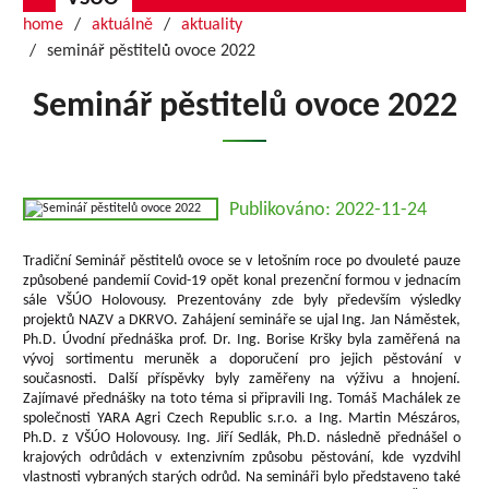
home
aktuálně
aktuality
seminář pěstitelů ovoce 2022
Seminář pěstitelů ovoce 2022
Publikováno: 2022-11-24
Tradiční Seminář pěstitelů ovoce se v letošním roce po dvouleté pauze
způsobené pandemií Covid-19 opět konal prezenční formou v jednacím
sále VŠÚO Holovousy. Prezentovány zde byly především výsledky
projektů NAZV a DKRVO. Zahájení semináře se ujal Ing. Jan Náměstek,
Ph.D. Úvodní přednáška prof. Dr. Ing. Borise Kršky byla zaměřená na
vývoj sortimentu meruněk a doporučení pro jejich pěstování v
současnosti. Další příspěvky byly zaměřeny na výživu a hnojení.
Zajímavé přednášky na toto téma si připravili Ing. Tomáš Machálek ze
společnosti YARA Agri Czech Republic s.r.o. a Ing. Martin Mészáros,
Ph.D. z VŠÚO Holovousy. Ing. Jiří Sedlák, Ph.D. následně přednášel o
krajových odrůdách v extenzivním způsobu pěstování, kde vyzdvihl
vlastnosti vybraných starých odrůd. Na semináři bylo představeno také