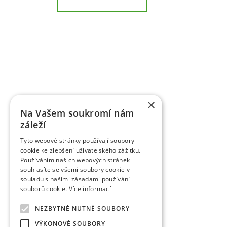
Basic information about VŠÚO
RESEARCH AND BREEDING FRUIT INSTITUTE HOLO
of fruit growing and the breeding of fruit crops
×
research activity of the institute includes pract
Na Vašem soukromí nám
territory of the Czech Republic as market cultures.
záleží
supported by various providers (MZe/ NAZV, MŠMT, 
of outputs defined by the Research Organizati
Tyto webové stránky používají soubory
submitted to the Register of Results Information. 
cookie ke zlepšení uživatelského zážitku.
and applied results. Researchers and scientists 
Používáním našich webových stránek
reviewed, as well as in other professional and 
souhlasíte se všemi soubory cookie v
publishing Scientific Work on Fruit Growing for 60 y
souladu s našimi zásadami používání
works from the fruit growing industry. It is a peer-
souborů cookie.
Více informací
reviewed non-impact journals (periodicals) publish
Abstracts/Horticultural Science Abstracts, Plant 
NEZBYTNĚ NUTNÉ SOUBORY
commercialized results include legally protecte
VÝKONOVÉ SOUBORY
individual fruit species have been entered and regis