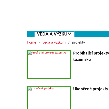
VĚDA A VÝZKUM
home
věda a výzkum
projekty
Probíhající projekt
tuzemské
Ukončené projekty