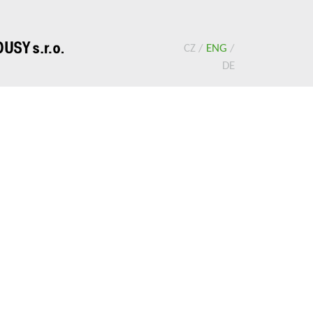
CZ
/
ENG
/
DE