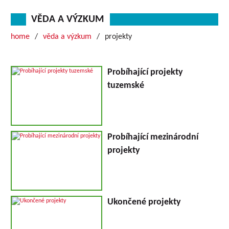
VĚDA A VÝZKUM
home
věda a výzkum
projekty
Probíhající projekty
tuzemské
Probíhající mezinárodní
projekty
Ukončené projekty