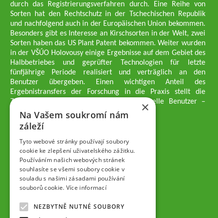
durch das Registrierungsverfahren durch. Eine Reihe von
Sorten hat den Rechtschutz in der Tschechischen Republik
und nachfolgend auch in der Europäischen Union bekommen.
Besonders gibt es Interesse an Kirschsorten in der Welt, zwei
Sorten haben das US Plant Patent bekommen. Weiter wurden
in der VŠÚO Holovousy einige Ergebnisse auf dem Gebiet des
Halbbetriebes und geprüfter Technologien für letzte
fünfjährige Periode realisiert und verträglich an den
Benutzer übergeben. Einen wichtigen Anteil des
Ergebnistransfers der Forschung in die Praxis stellt die
Züchtungsmethodik dar, die an professionelle Benutzer –
×
professionelle Obstzüchter übergeben wird.
Na Vašem soukromí nám
Geschäftsführer der Gesellschaft
záleží
Dipl.-Ing. Tomáš Zmeškal
Dipl.-Ing. Jaroslav Vácha
Tyto webové stránky používají soubory
cookie ke zlepšení uživatelského zážitku.
Používáním našich webových stránek
Gesellschafter
souhlasíte se všemi soubory cookie v
Dipl.-Ing. Jan Blažek, CS c.
souladu s našimi zásadami používání
Dipl.-Ing. Josef Kosina, CS c.
souborů cookie.
Více informací
Dipl.-Ing. Václav Ludvík
Dipl.-Ing. František Paprštein, CS
NEZBYTNĚ NUTNÉ SOUBORY
Jaroslav Muška