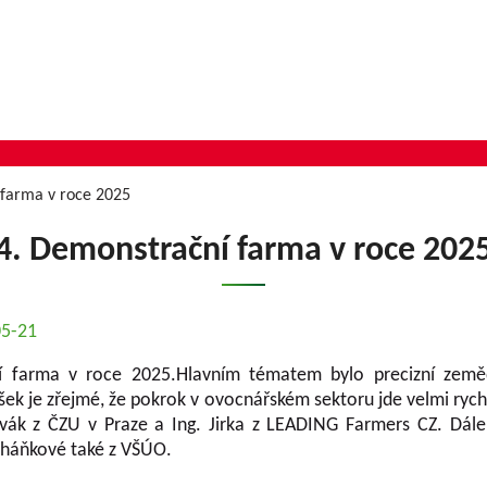
 farma v roce 2025
4. Demonstrační farma v roce 202
05-21
í farma v roce 2025.Hlavním tématem bylo precizní země
ek je zřejmé, že pokrok v ovocnářském sektoru jde velmi rych
vák z ČZU v Praze a Ing. Jirka z LEADING Farmers CZ. Dále
cháňkové také z VŠÚO.