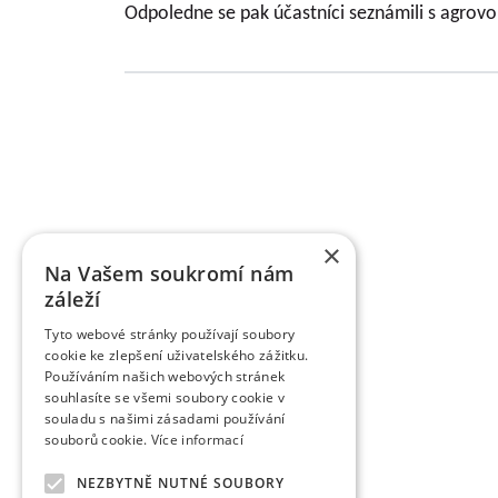
Odpoledne se pak účastníci seznámili s agrov
Basic information about VŠÚO
RESEARCH AND BREEDING FRUIT INSTITUTE HOLO
of fruit growing and the breeding of fruit crops
×
research activity of the institute includes pract
Na Vašem soukromí nám
territory of the Czech Republic as market cultures.
záleží
supported by various providers (MZe/ NAZV, MŠMT, 
of outputs defined by the Research Organizati
Tyto webové stránky používají soubory
submitted to the Register of Results Information. 
cookie ke zlepšení uživatelského zážitku.
and applied results. Researchers and scientists 
Používáním našich webových stránek
reviewed, as well as in other professional and 
souhlasíte se všemi soubory cookie v
publishing Scientific Work on Fruit Growing for 60 y
souladu s našimi zásadami používání
works from the fruit growing industry. It is a peer-
souborů cookie.
Více informací
reviewed non-impact journals (periodicals) publish
Abstracts/Horticultural Science Abstracts, Plant 
NEZBYTNĚ NUTNÉ SOUBORY
commercialized results include legally protecte