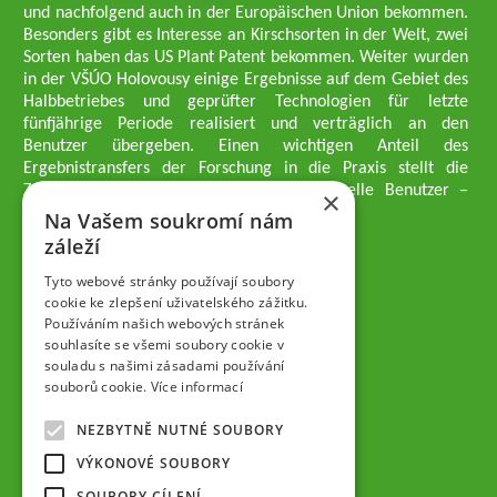
und nachfolgend auch in der Europäischen Union bekommen.
Besonders gibt es Interesse an Kirschsorten in der Welt, zwei
Sorten haben das US Plant Patent bekommen. Weiter wurden
in der VŠÚO Holovousy einige Ergebnisse auf dem Gebiet des
Halbbetriebes und geprüfter Technologien für letzte
fünfjährige Periode realisiert und verträglich an den
Benutzer übergeben. Einen wichtigen Anteil des
Ergebnistransfers der Forschung in die Praxis stellt die
Züchtungsmethodik dar, die an professionelle Benutzer –
×
professionelle Obstzüchter übergeben wird.
Na Vašem soukromí nám
Geschäftsführer der Gesellschaft
záleží
Dipl.-Ing. Tomáš Zmeškal
Dipl.-Ing. Jaroslav Vácha
Tyto webové stránky používají soubory
cookie ke zlepšení uživatelského zážitku.
Používáním našich webových stránek
Gesellschafter
souhlasíte se všemi soubory cookie v
Dipl.-Ing. Jan Blažek, CS c.
souladu s našimi zásadami používání
Dipl.-Ing. Josef Kosina, CS c.
souborů cookie.
Více informací
Dipl.-Ing. Václav Ludvík
Dipl.-Ing. František Paprštein, CS
NEZBYTNĚ NUTNÉ SOUBORY
Jaroslav Muška
Dipl.-Ing. Radoslav Potůček
VÝKONOVÉ SOUBORY
SEMPRA PRAHA a.s. (AG)
SOUBORY CÍLENÍ