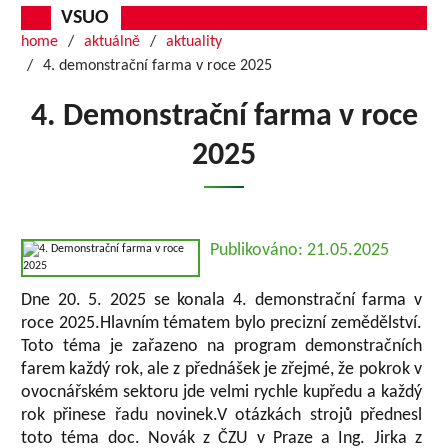
VSUO
home
aktuálně
aktuality
4. demonstrační farma v roce 2025
4. Demonstrační farma v roce
2025
Publikováno: 21.05.2025
Dne 20. 5. 2025 se konala 4. demonstrační farma v
roce 2025.Hlavním tématem bylo precizní zemědělství.
Toto téma je zařazeno na program demonstračních
farem každý rok, ale z přednášek je zřejmé, že pokrok v
ovocnářském sektoru jde velmi rychle kupředu a každý
rok přinese řadu novinek.V otázkách strojů přednesl
toto téma doc. Novák z ČZU v Praze a Ing. Jirka z