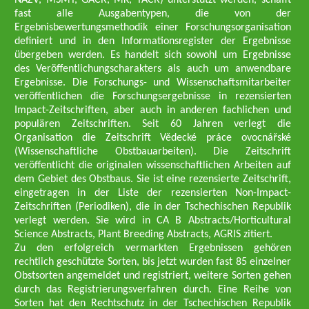
NAZV, MŠMT, GAČR, MK, TAČR) unterstützt werden, schafft
fast alle Ausgabentypen, die von der
Ergebnisbewertungsmethodik einer Forschungsorganisation
definiert und in den Informationsregister der Ergebnisse
übergeben werden. Es handelt sich sowohl um Ergebnisse
des Veröffentlichungscharakters als auch um anwendbare
Ergebnisse. Die Forschungs- und Wissenschaftsmitarbeiter
veröffentlichen die Forschungsergebnisse in rezensierten
Impact-Zeitschriften, aber auch in anderen fachlichen und
populären Zeitschriften. Seit 60 Jahren verlegt die
Organisation die Zeitschrift Vědecké práce ovocnářské
(Wissenschaftliche Obstbauarbeiten). Die Zeitschrift
veröffentlicht die originalen wissenschaftlichen Arbeiten auf
dem Gebiet des Obstbaus. Sie ist eine rezensierte Zeitschrift,
eingetragen in der Liste der rezensierten Non-Impact-
Zeitschriften (Periodiken), die in der Tschechischen Republik
verlegt werden. Sie wird in CA B Abstracts/Horticultural
Science Abstracts, Plant Breeding Abstracts, AGRIS zitiert.
Zu den erfolgreich vermarkten Ergebnissen gehören
rechtlich geschützte Sorten, bis jetzt wurden fast 85 einzelner
Obstsorten angemeldet und registriert, weitere Sorten gehen
durch das Registrierungsverfahren durch. Eine Reihe von
Sorten hat den Rechtschutz in der Tschechischen Republik