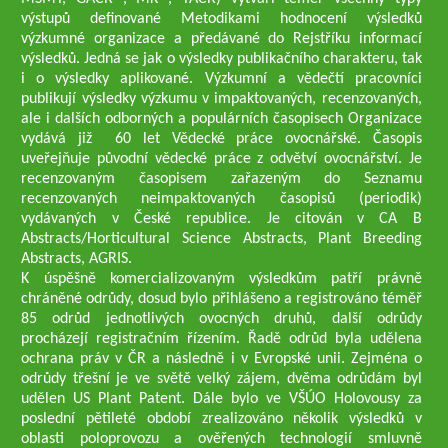
výstupů definované Metodikami hodnocení výsledků
výzkumné organizace a předávané do Rejstříku informací
výsledků. Jedná se jak o výsledky publikačního charakteru, tak
i o výsledky aplikované. Výzkumní a vědečtí pracovníci
publikují výsledky výzkumu v impaktovaných, recenzovaných,
ale i dalších odborných a populárních časopisech Organizace
vydává již 60 let Vědecké práce ovocnářské. Časopis
uveřejňuje původní vědecké práce z odvětví ovocnářství. Je
recenzovaným časopisem zařazeným do Seznamu
recenzovaných neimpaktovaných časopisů (periodik)
vydávaných v České republice. Je citován v CA B
Abstracts/Horticultural Science Abstracts, Plant Breeding
Abstracts, AGRIS.
K úspěšně komercializovaným výsledkům patří právně
chráněné odrůdy, dosud bylo přihlášeno a registrováno téměř
85 odrůd jednotlivých ovocných druhů, další odrůdy
procházejí registračním řízením. Řadě odrůd byla udělena
ochrana práv v ČR a následně i v Evropské unii. Zejména o
odrůdy třešní je ve světě velký zájem, dvěma odrůdám byl
udělen US Plant Patent. Dále bylo ve VŠÚO Holovousy za
poslední pětileté období zrealizováno několik výsledků v
oblasti poloprovozu a ověřených technologií smluvně