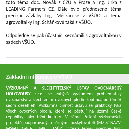
toto téma doc. Novák z ČZU v Praze a Ing. Jirka z
LEADING Farmers CZ. Dále bylo předneseno téma
precizní závlahy Ing. Mészárose z VŠÚO a téma
agrovoltaiky Ing. Scháňkové také z VŠÚO.
Odpoledne se pak účastníci seznámili s agrovoltaikou v
sadech VŠÚO.
Základní informace o VŠUO
VÝZKUMNÝ A ŠLECHTITELSKÝ ÚSTAV OVOCNÁŘSKÝ
HOLOVOUSY s.r.o.
se zabývá výzkumem problematiky
ovocnářství a šlechtěním ovocných plodin kontinuálně téměř
sedm desetiletí. Výzkumná činnost ústavu se prakticky týká
všech ovocných plodin, které se pěstují na území České
republiky jako tržní kultury. V rámci řešení výzkumných
projektů podporovaných různými poskytovateli (MZe/ NAZV,
MŠMT, GAČR , MK , TAČR) vytváří téměř všechny typy