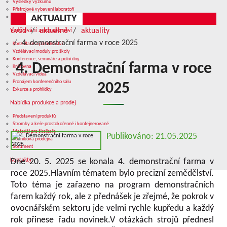
Výsledky výzkumu
Přístrojové vybavení laboratoří
AKTUALITY
Služby v oblasti výzkumu
úvod
aktuálně
aktuality
Vzdělávání a poradenství
4. demonstrační farma v roce 2025
Konzultace a poradenství
Vzdělávací moduly pro školy
Konference, semináře a polní dny
4. Demonstrační farma v roce
Knihovna
Vzdělávací videa
Pronájem konferenčního sálu
2025
Exkurze a prohlídky
Nabídka produkce a prodej
Představení produktů
Stromky a keře prostokořenné i kontejnerované
Materiál pro školkaře
Publikováno: 21.05.2025
Podniková prodejna
Sortiment
Kontakty
Dne 20. 5. 2025 se konala 4. demonstrační farma v
roce 2025.Hlavním tématem bylo precizní zemědělství.
Toto téma je zařazeno na program demonstračních
farem každý rok, ale z přednášek je zřejmé, že pokrok v
ovocnářském sektoru jde velmi rychle kupředu a každý
rok přinese řadu novinek.V otázkách strojů přednesl