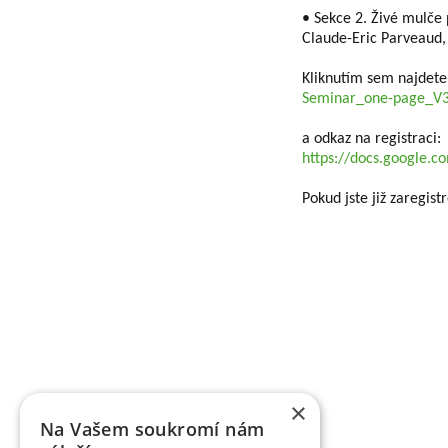
• Sekce 2. Živé mulče 
Claude-Eric Parveaud,
Kliknutím sem najdet
Seminar_one-page_V3
a odkaz na registraci:
https://docs.google
Pokud jste již zaregis
Basic information about VŠÚO
RESEARCH AND BREEDING FRUIT INSTITUTE HOLO
of fruit growing and the breeding of fruit crops
×
research activity of the institute includes pract
Na Vašem soukromí nám
territory of the Czech Republic as market cultures.