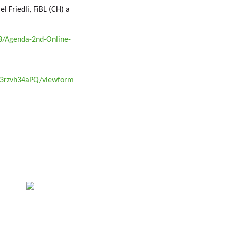
l Friedli, FiBL (CH) a
03/Agenda-2nd-Online-
z3rzvh34aPQ/viewform
es