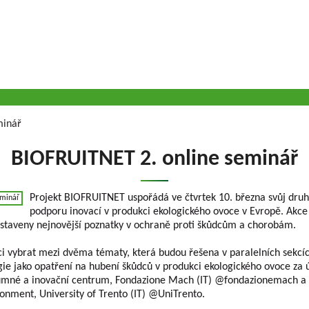
minář
BIOFRUITNET 2. online seminář
Projekt BIOFRUITNET uspořádá ve čtvrtek 10. března svůj druh
podporu inovací v produkci ekologického ovoce v Evropě. Akce
staveny nejnovější poznatky v ochraně proti škůdcům a chorobám.
ci vybrat mezi dvěma tématy, která budou řešena v paralelních sekcíc
ie jako opatření na hubení škůdců v produkci ekologického ovoce za 
umné a inovační centrum, Fondazione Mach (IT) @fondazionemach a 
onment, University of Trento (IT) @UniTrento.