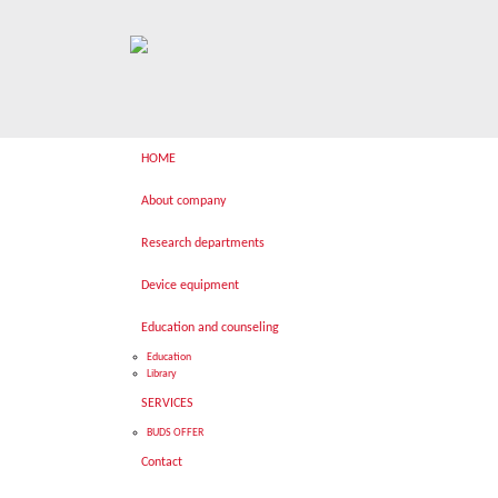
HOME
About company
Research departments
Device equipment
Education and counseling
Education
Library
SERVICES
BUDS OFFER
Contact