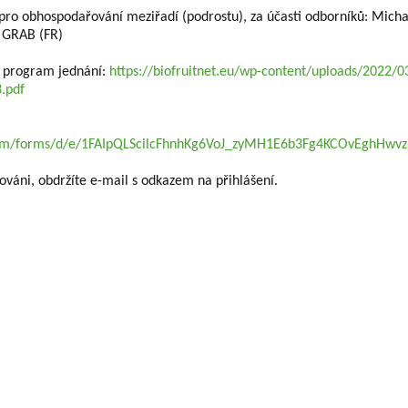
pro obhospodařování meziřadí (podrostu), za účasti odborníků: Michae
 GRAB (FR)
e program jednání:
https://biofruitnet.eu/wp-content/uploads/2022/
.pdf
.com/forms/d/e/1FAIpQLScilcFhnhKg6VoJ_zyMH1E6b3Fg4KCOvEghHwv
trováni, obdržíte e-mail s odkazem na přihlášení.
VOUSY s.r.o.
has been engaged in research
Company executiv
 continuously for almost seven decades. The
Ing. Tomáš Zmeškal
ically all fruit crops that are grown on the
Ing. Jaroslav Vácha
 As part of the solution of research projects