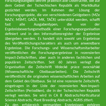
Forschungstätigkeit betrifft praktisch alle Obstfrüchte, die auf
dem Gebiet der Tschechischen Republik als Marktkultur
gezüchtet werden. Im Rahmen der Lösung der
Forschungsprojekte, die von verschiedenen Geldgebern (MZe
NAZV, MŠMT, GAČR, MK, TAČR) unterstützt werden, schafft
fast alle Ausgabentypen, die von der
Ergebnisbewertungsmethodik einer Forschungsorganisation
definiert und in den Informationsregister der Ergebnisse
übergeben werden. Es handelt sich sowohl um Ergebnisse
des Veröffentlichungscharakters als auch um anwendbare
Ergebnisse. Die Forschungs- und Wissenschaftsmitarbeiter
veröffentlichen die Forschungsergebnisse in rezensierten
Impact-Zeitschriften, aber auch in anderen fachlichen und
populären Zeitschriften. Seit 60 Jahren verlegt die
Organisation die Zeitschrift Vědecké práce ovocnářské
(Wissenschaftliche Obstbauarbeiten). Die Zeitschrift
veröffentlicht die originalen wissenschaftlichen Arbeiten auf
dem Gebiet des Obstbaus. Sie ist eine rezensierte Zeitschrift,
eingetragen in der Liste der rezensierten Non-Impact-
Zeitschriften (Periodiken), die in der Tschechischen Republik
verlegt werden. Sie wird in CA B Abstracts/Horticultural
Science Abstracts, Plant Breeding Abstracts, AGRIS zitiert.
Zu den erfolgreich vermarkten Ergebnissen gehören