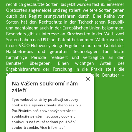
rechtlich geschützte Sorten, bis jetzt wurden fast 85 einzelner
Obstsorten angemeldet und registriert, weitere Sorten gehen
durch das Registrierungsverfahren durch. Eine Reihe von
Sorten hat den Rechtschutz in der Tschechischen Republik
und nachfolgend auch in der Europäischen Union bekommen.
Besonders gibt es Interesse an Kirschsorten in der Welt, zwei
Sorten haben das US Plant Patent bekommen. Weiter wurden
in der VŠÚO Holovousy einige Ergebnisse auf dem Gebiet des
Halbbetriebes und geprüfter Technologien für letzte
fünfjährige Periode realisiert und verträglich an den
Benutzer übergeben. Einen wichtigen Anteil des
Ergebnistransfers der Forschung in die Praxis stellt die
Züchtungsmethodik dar, die an professionelle Benutzer –
×
professionelle Obstzüchter übergeben wird.
Na Vašem soukromí nám
Geschäftsführer der Gesellschaft
záleží
Dipl.-Ing. Tomáš Zmeškal
Dipl.-Ing. Jaroslav Vácha
Tyto webové stránky používají soubory
cookie ke zlepšení uživatelského zážitku.
Používáním našich webových stránek
Gesellschafter
souhlasíte se všemi soubory cookie v
Dipl.-Ing. Jan Blažek, CS c.
souladu s našimi zásadami používání
Dipl.-Ing. Josef Kosina, CS c.
souborů cookie.
Více informací
Dipl.-Ing. Václav Ludvík