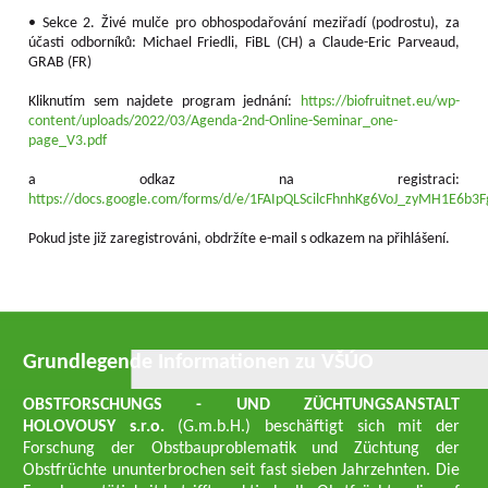
• Sekce 2. Živé mulče pro obhospodařování meziřadí (podrostu), za
účasti odborníků: Michael Friedli, FiBL (CH) a Claude-Eric Parveaud,
GRAB (FR)
Kliknutím sem najdete program jednání:
https://biofruitnet.eu/wp-
content/uploads/2022/03/Agenda-2nd-Online-Seminar_one-
page_V3.pdf
a odkaz na registraci:
https://docs.google.com/forms/d/e/1FAIpQLScilcFhnhKg6VoJ_zyMH1E6b
Pokud jste již zaregistrováni, obdržíte e-mail s odkazem na přihlášení.
Grundlegende Informationen zu VŠÚO
OBSTFORSCHUNGS - UND ZÜCHTUNGSANSTALT
HOLOVOUSY s.r.o.
(G.m.b.H.) beschäftigt sich mit der
Forschung der Obstbauproblematik und Züchtung der
Obstfrüchte ununterbrochen seit fast sieben Jahrzehnten. Die