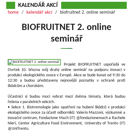
KALENDÁŘ AKCÍ
home
kalendář akcí
biofruitnet 2. online seminář
BIOFRUITNET 2. online
seminář
Projekt BIOFRUITNET uspořádá ve
čtvrtek 10. března svůj druhý online seminář na podporu inovací v
produkci ekologického ovoce v Evropě. Akce se bude konat od 9:30 do
12:30 a budou představeny nejnovější poznatky v ochraně proti
škůdcům a chorobám.
Účastníci si budou moci vybrat mezi dvěma tématy, která budou
řešena v paralelních sekcích.
• Sekce 1. Biotremologie jako opatření na hubení škůdců v produkci
ekologického ovoce za účasti odborníků: Valerio Mazzoni, výzkumné a
inovační centrum, Fondazione Mach (IT) @fondazionemach a Rachele
Nieri, Center Agriculture Food Environment, University of Trento (IT)
@UniTrento.