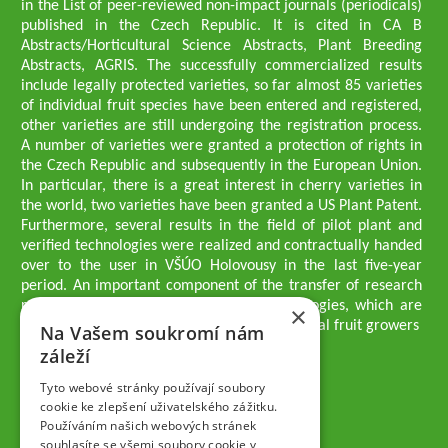
in the List of peer-reviewed non-impact journals (periodicals)
published in the Czech Republic. It is cited in CA B
Abstracts/Horticultural Science Abstracts, Plant Breeding
Abstracts, AGRIS. The successfully commercialized results
include legally protected varieties, so far almost 85 varieties
of individual fruit species have been entered and registered,
other varieties are still undergoing the registration process.
A number of varieties were granted a protection of rights in
the Czech Republic and subsequently in the European Union.
In particular, there is a great interest in cherry varieties in
the world, two varieties have been granted a US Plant Patent.
Furthermore, several results in the field of pilot plant and
verified technologies were realized and contractually handed
over to the user in VŠÚO Holovousy in the last five-year
period. An important component of the transfer of research
results into practice are growing methodologies, which are
×
passed on to users - professionals - professional fruit growers
Na Vašem soukromí nám
Company executives
záleží
Ing. Tomáš Zmeškal
Ing. Jaroslav Vácha
Tyto webové stránky používají soubory
cookie ke zlepšení uživatelského zážitku.
Používáním našich webových stránek
Companions
souhlasíte se všemi soubory cookie v
Ing. Jan Blažek, CS c.