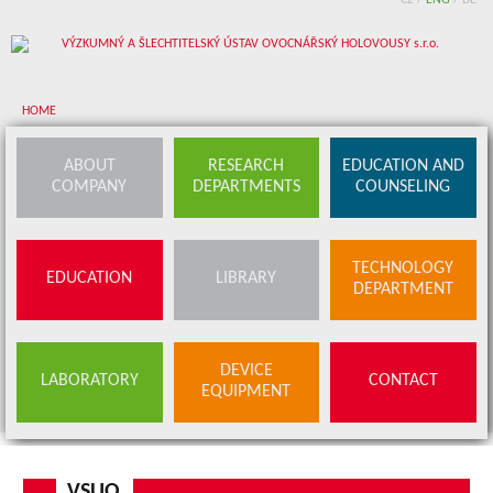
CZ
/
ENG
/
DE
HOME
About company
ABOUT
RESEARCH
EDUCATION AND
COMPANY
DEPARTMENTS
COUNSELING
Research departments
Device equipment
TECHNOLOGY
EDUCATION
LIBRARY
Education and counseling
DEPARTMENT
Education
Library
SERVICES
DEVICE
LABORATORY
CONTACT
BUDS OFFER
EQUIPMENT
Contact
VSUO