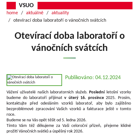
VSUO
home
aktuálně
aktuality
otevírací doba laboratoří o vánočních svátcích
Otevírací doba laboratoří o
vánočních svátcích
Publikováno: 04.12.2024
Vážení uživatelé našich laboratorních služeb.
Poslední
letošní vzorky
budeme do laboratoří přijímat
v úterý 16. prosince
2025. Prosím,
kontaktujte před odesláním vzorků laboratoř, aby bylo zajištěno
bezproblémové zpracování Vašich vzorků a fakturace ještě v tomto
roce.
Budeme se na Vás opět těšit od 5. ledna 2026.
Tímto Vám též děkujeme za Vaši celoroční přízeň, přejeme klidné
prožití Vánočních svátků a úspěšný rok 2026.