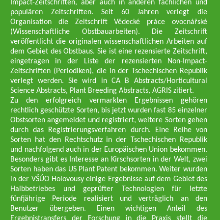
Impact-Zeitschriften, aber auch in anderen fachlichen und
populären Zeitschriften. Seit 60 Jahren verlegt die
Organisation die Zeitschrift Vědecké práce ovocnářské
(Wissenschaftliche Obstbauarbeiten). Die Zeitschrift
veröffentlicht die originalen wissenschaftlichen Arbeiten auf
dem Gebiet des Obstbaus. Sie ist eine rezensierte Zeitschrift,
eingetragen in der Liste der rezensierten Non-Impact-
Zeitschriften (Periodiken), die in der Tschechischen Republik
verlegt werden. Sie wird in CA B Abstracts/Horticultural
Science Abstracts, Plant Breeding Abstracts, AGRIS zitiert.
Zu den erfolgreich vermarkten Ergebnissen gehören
rechtlich geschützte Sorten, bis jetzt wurden fast 85 einzelner
Obstsorten angemeldet und registriert, weitere Sorten gehen
durch das Registrierungsverfahren durch. Eine Reihe von
Sorten hat den Rechtschutz in der Tschechischen Republik
und nachfolgend auch in der Europäischen Union bekommen.
Besonders gibt es Interesse an Kirschsorten in der Welt, zwei
Sorten haben das US Plant Patent bekommen. Weiter wurden
in der VŠÚO Holovousy einige Ergebnisse auf dem Gebiet des
Halbbetriebes und geprüfter Technologien für letzte
fünfjährige Periode realisiert und verträglich an den
Benutzer übergeben. Einen wichtigen Anteil des
Ergebnistransfers der Forschung in die Praxis stellt die