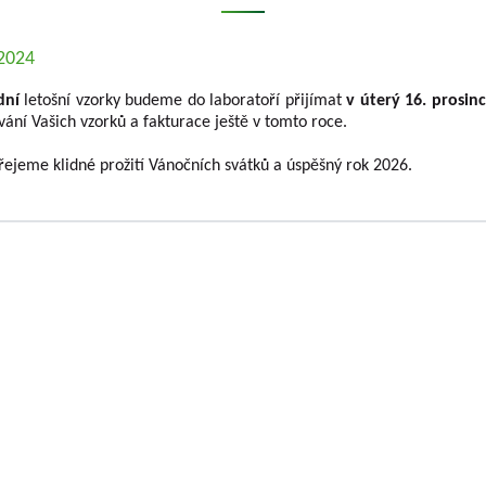
.2024
dní
letošní vzorky budeme do laboratoří přijímat
v úterý 16. prosin
ání Vašich vzorků a fakturace ještě v tomto roce.
řejeme klidné prožití Vánočních svátků a úspěšný rok 2026.
KÝ HOLOVOUSY s.r.o.
se zabývá výzkumem
Jednatelé společno
 plodin kontinuálně téměř sedm desetiletí.
Ing. Tomáš Zmeškal
 ovocných plodin, které se pěstují na území
Ing. Jaroslav Vácha
í výzkumných projektů podporovaných různými
TAČR) vytváří téměř všechny typy výstupů
Společníci
umné organizace a předávané do Rejstříku
Ing. Jan Blažek, CS c
čního charakteru, tak i o výsledky aplikované.
Ing. Josef Kosina, CS 