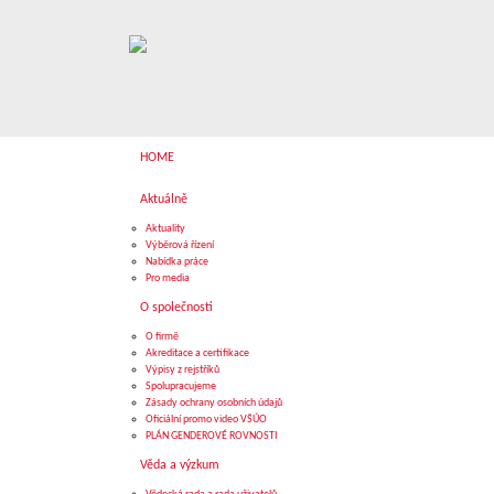
HOME
Aktuálně
Aktuality
Výběrová řízení
Nabídka práce
Pro media
O společnosti
O firmě
Akreditace a certifikace
Výpisy z rejstříků
Spolupracujeme
Zásady ochrany osobních údajů
Oficiální promo video VŠÚO
PLÁN GENDEROVÉ ROVNOSTI
Věda a výzkum