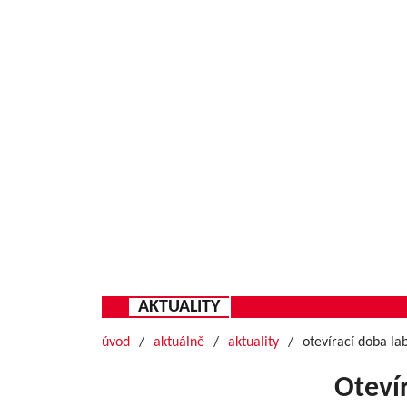
AKTUALITY
úvod
aktuálně
aktuality
otevírací doba la
Otevír