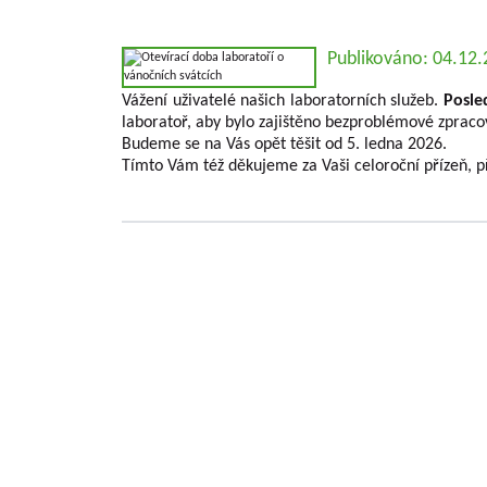
Publikováno: 04.12
Vážení uživatelé našich laboratorních služeb.
Posle
laboratoř, aby bylo zajištěno bezproblémové zpracov
Budeme se na Vás opět těšit od 5. ledna 2026.
Tímto Vám též děkujeme za Vaši celoroční přízeň, p
Základní informace o VŠUO
VÝZKUMNÝ A ŠLECHTITELSKÝ ÚSTAV OVOCNÁŘS
problematiky ovocnářství a šlechtěním ovocných
Výzkumná činnost ústavu se prakticky týká všech
České republiky jako tržní kultury. V rámci řešen
poskytovateli (MZe/ NAZV, MŠMT, GAČR , MK , 
definované Metodikami hodnocení výsledků výzk
informací výsledků. Jedná se jak o výsledky publika