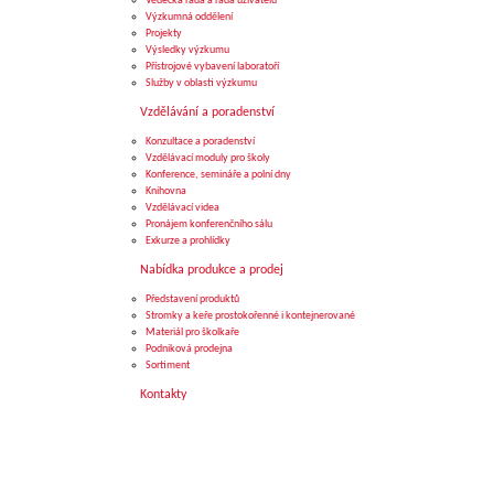
Vědecká rada a rada uživatelů
Výzkumná oddělení
Projekty
Výsledky výzkumu
Přístrojové vybavení laboratoří
Služby v oblasti výzkumu
Vzdělávání a poradenství
Konzultace a poradenství
Vzdělávací moduly pro školy
Konference, semináře a polní dny
Knihovna
Vzdělávací videa
Pronájem konferenčního sálu
Exkurze a prohlídky
Nabídka produkce a prodej
Představení produktů
Stromky a keře prostokořenné i kontejnerované
Materiál pro školkaře
Podniková prodejna
Sortiment
Kontakty