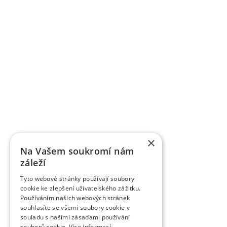
Výzkumní a vědečtí pracovníci publikují výsledky v
dalších odborných a populárních časopisech Or
ovocnářské. Časopis uveřejňuje původní vědecké p
časopisem zařazeným do Seznamu recenzovaný
vydávaných v České republice. Je citován v CA B Abs
Breeding Abstracts, AGRIS.
K úspěšně komercializovaným výsledkům patří práv
registrováno téměř 85 odrůd jednotlivých ovocných
řízením. Řadě odrůd byla udělena ochrana práv v
odrůdy třešní je ve světě velký zájem, dvěma odrů
VŠÚO Holovousy za poslední pětileté období zrealiz
a ověřených technologií smluvně předaných uživ
výzkumu do praxe představují pěstitelské metodiky,
×
pěstitelům ovoce.
Na Vašem soukromí nám
záleží
Tyto webové stránky používají soubory
cookie ke zlepšení uživatelského zážitku.
Používáním našich webových stránek
souhlasíte se všemi soubory cookie v
souladu s našimi zásadami používání
souborů cookie.
Více informací