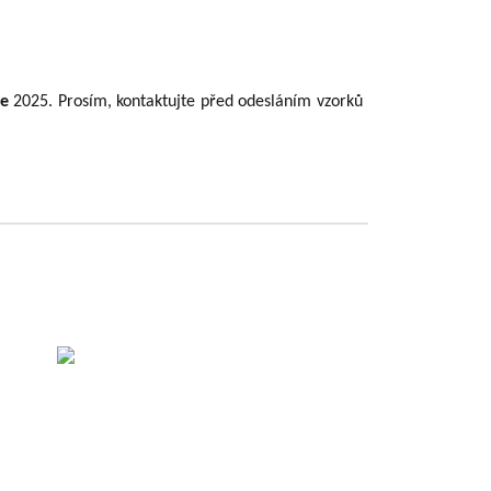
ce
2025. Prosím, kontaktujte před odesláním vzorků
sti
.
c.