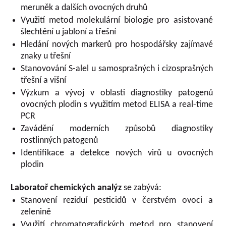
meruněk a dalších ovocných druhů
Využití metod molekulární biologie pro asistované
šlechtění u jabloní a třešní
Hledání nových markerů pro hospodářsky zajímavé
znaky u třešní
Stanovování S-alel u samosprašných i cizosprašných
třešní a višní
Výzkum a vývoj v oblasti diagnostiky patogenů
ovocných plodin s využitím metod ELISA a real-time
PCR
Zavádění moderních způsobů diagnostiky
rostlinných patogenů
Identifikace a detekce nových virů u ovocných
plodin
Laboratoř chemických analýz
se zabývá:
Stanovení reziduí pesticidů v čerstvém ovoci a
zelenině
Využití chromatografických metod pro stanovení