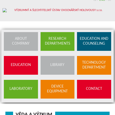
CZ
CZ
/
/
ENG
ENG
/
/
DE
DE
ABOUT
RESEARCH
EDUCATION AND
COMPANY
DEPARTMENTS
COUNSELING
TECHNOLOGY
EDUCATION
LIBRARY
DEPARTMENT
DEVICE
LABORATORY
CONTACT
EQUIPMENT
VĚDA A VÝZKUM