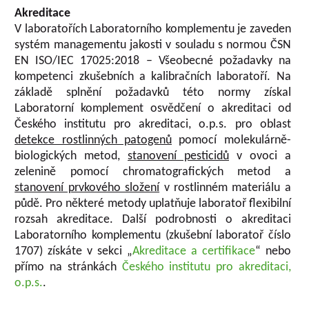
Akreditace
V laboratořích Laboratorního komplementu je zaveden
systém managementu jakosti v souladu s normou ČSN
EN ISO/IEC 17025:2018 – Všeobecné požadavky na
kompetenci zkušebních a kalibračních laboratoří. Na
základě splnění požadavků této normy získal
Laboratorní komplement osvědčení o akreditaci od
Českého institutu pro akreditaci, o.p.s. pro oblast
detekce rostlinných patogenů
pomocí molekulárně-
biologických metod,
stanovení pesticidů
v ovoci a
zelenině pomocí chromatografických metod a
stanovení prvkového složení
v rostlinném materiálu a
půdě.
Pro některé metody uplatňuje laboratoř flexibilní
rozsah akreditace. Další podrobnosti o akreditaci
Laboratorního komplementu (zkušební laboratoř číslo
1707) získáte v sekci „
Akreditace a certifikace
“ nebo
přímo na stránkách
Českého institutu pro akreditaci,
o.p.s.
.