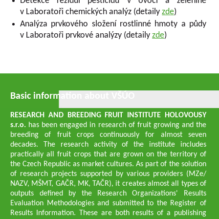
Detekce reziduí pesticidů v ovoci a zelenině
v Laboratoři chemických analýz (detaily
zde
)
Analýza prvkového složení rostlinné hmoty a půdy
v Laboratoři prvkové analýzy (detaily
zde
)
Basic information about VŠÚO
RESEARCH AND BREEDING FRUIT INSTITUTE HOLOVOUSY
s.r.o.
has been engaged in research of fruit growing and the
breeding of fruit crops continuously for almost seven
decades. The research activity of the institute includes
practically all fruit crops that are grown on the territory of
the Czech Republic as market cultures. As part of the solution
of research projects supported by various providers (MZe/
NAZV, MŠMT, GAČR, MK, TAČR), it creates almost all types of
outputs defined by the Research Organizations' Results
Evaluation Methodologies and submitted to the Register of
Results Information. These are both results of a publishing