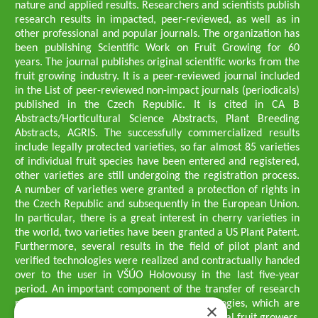
nature and applied results. Researchers and scientists publish
research results in impacted, peer-reviewed, as well as in
other professional and popular journals. The organization has
been publishing Scientific Work on Fruit Growing for 60
years. The journal publishes original scientific works from the
fruit growing industry. It is a peer-reviewed journal included
in the List of peer-reviewed non-impact journals (periodicals)
published in the Czech Republic. It is cited in CA B
Abstracts/Horticultural Science Abstracts, Plant Breeding
Abstracts, AGRIS. The successfully commercialized results
include legally protected varieties, so far almost 85 varieties
of individual fruit species have been entered and registered,
other varieties are still undergoing the registration process.
A number of varieties were granted a protection of rights in
the Czech Republic and subsequently in the European Union.
In particular, there is a great interest in cherry varieties in
the world, two varieties have been granted a US Plant Patent.
Furthermore, several results in the field of pilot plant and
verified technologies were realized and contractually handed
over to the user in VŠÚO Holovousy in the last five-year
period. An important component of the transfer of research
results into practice are growing methodologies, which are
×