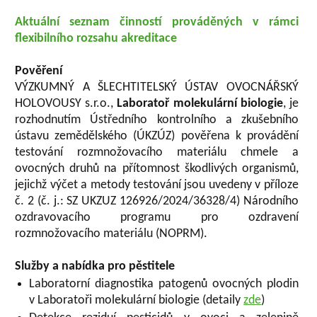
Aktuální seznam činností prováděných v rámci
flexibilního rozsahu akreditace
Pověření
VÝZKUMNÝ A ŠLECHTITELSKÝ ÚSTAV OVOCNÁŘSKÝ
HOLOVOUSY s.r.o.,
Laboratoř molekulární biologie
, je
rozhodnutím Ústředního kontrolního a zkušebního
ústavu zemědělského (ÚKZÚZ) pověřena k provádění
testování rozmnožovacího materiálu chmele a
ovocných druhů na přítomnost škodlivých organismů,
jejichž výčet a metody testování jsou uvedeny v příloze
č. 2 (č. j.:
SZ UKZUZ 126926/2024/36328/4) Národního
ozdravovacího programu pro ozdravení
rozmnožovacího materiálu (NOPRM).
Služby a nabídka pro pěstitele
Laboratorní diagnostika patogenů ovocných plodin
v Laboratoři molekulární biologie (detaily
zde
)