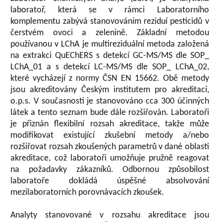
laboratoř, která se v rámci Laboratorního
komplementu zabývá stanovováním reziduí pesticidů v
čerstvém ovoci a zelenině. Základní metodou
používanou v LChA je multireziduální metoda založená
na extrakci QuEChERS s detekcí GC-MS/MS dle SOP_
LChA_01 a s detekcí LC-MS/MS dle SOP_ LChA_02,
které vycházejí z normy ČSN EN 15662. Obě metody
jsou akreditovány Českým institutem pro akreditaci,
o.p.s. V současnosti je stanovováno cca 300 účinných
látek a tento seznam bude dále rozšiřován. Laboratoři
je přiznán flexibilní rozsah akreditace, takže může
modifikovat existující zkušební metody a/nebo
rozšiřovat rozsah zkoušených parametrů v dané oblasti
akreditace, což laboratoři umožňuje pružně reagovat
na požadavky zákazníků. Odbornou způsobilost
laboratoře dokládá úspěšné absolvování
mezilaboratorních porovnávacích zkoušek.
Analyty stanovované v rozsahu akreditace jsou