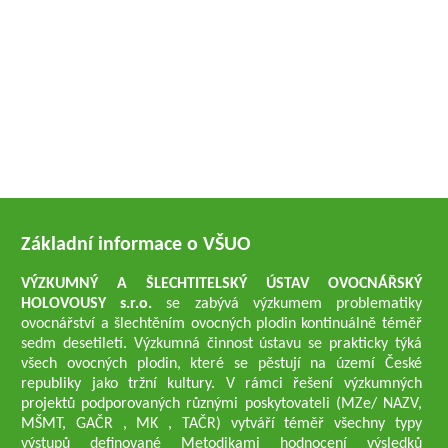
Základní informace o VŠUO
VÝZKUMNÝ A ŠLECHTITELSKÝ ÚSTAV OVOCNÁŘSKÝ
HOLOVOUSY s.r.o.
se zabývá výzkumem problematiky
ovocnářství a šlechtěním ovocných plodin kontinuálně téměř
sedm desetiletí. Výzkumná činnost ústavu se prakticky týká
všech ovocných plodin, které se pěstují na území České
republiky jako tržní kultury. V rámci řešení výzkumných
projektů podporovaných různými poskytovateli (MZe/ NAZV,
MŠMT, GAČR , MK , TAČR) vytváří téměř všechny typy
výstupů definované Metodikami hodnocení výsledků