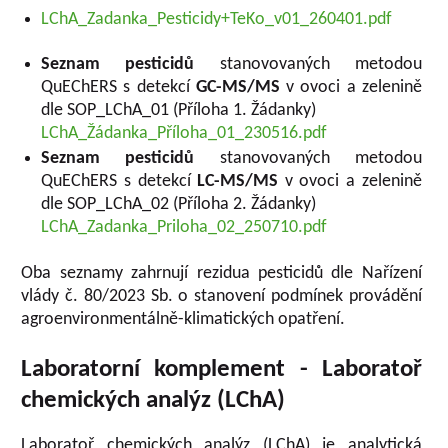
LChA_Zadanka_Pesticidy+TeKo_v01_260401.pdf
Seznam pesticidů
stanovovaných metodou
QuEChERS s detekcí
GC-MS/MS
v ovoci a zelenině
dle SOP_LChA_01 (Příloha 1. Žádanky)
LChA_Žádanka_Příloha_01_230516.pdf
Seznam pesticidů
stanovovaných metodou
QuEChERS s detekcí
LC-MS/MS
v ovoci a zelenině
dle SOP_LChA_02 (Příloha 2. Žádanky)
LChA_Zadanka_Priloha_02_250710.pdf
Oba seznamy zahrnují rezidua pesticidů dle Nařízení
vlády č. 80/2023 Sb. o stanovení podmínek provádění
agroenvironmentálně-klimatických opatření.
Laboratorní komplement - Laboratoř
chemických analýz (LChA)
Laboratoř chemických analýz (LChA) je analytická