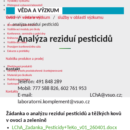
Výsledky výzkumu
Přístrojové vybavení laboratoří
VĚDA A VÝZKUM
Služby v oblasti výzkumu
úvod
věda a výzkum
služby v oblasti výzkumu
Vzdělávání a poradenství
analýza reziduí pesticidů
Konzultace a poradenství
Vzdělávací moduly pro školy
Konference, semináře a polní dny
Analýza reziduí pesticidů
Knihovna
Vzdělávací videa
Pronájem konferenčního sálu
Exkurze a prohlídky
Nabídka produkce a prodej
Představení produktů
Kontakt
Stromky a keře prostokořenné i kontejnerované
Materiál pro školkaře
Podniková prodejna
Telefon: 491 848 289
Sortiment
Mobil: 777 588 826, 602 761 953
Kontakty
E-mail: LChA@vsuo.cz;
laboratorni.komplement@vsuo.cz
Žádanka o analýzu reziduí pesticidů a těžkých kovů
v ovoci a zelenině
LChA_Zadanka_Pesticidy+TeKo_v01_260401.docx