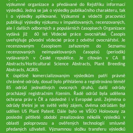
výzkumné organizace a předávané do Rejstříku informací
výsledků. Jedná se jak o výsledky publikačního charakteru, tak
i o výsledky aplikované. Výzkumní a vědečtí pracovníci
publikují výsledky výzkumu v impaktovaných, recenzovaných,
ale i dalších odborných a populárních časopisech Organizace
vydává již 60 let Vědecké práce ovocnářské. Časopis
uveřejňuje původní vědecké práce z odvětví ovocnářství. Je
recenzovaným časopisem zařazeným do Seznamu
recenzovaných neimpaktovaných časopisů (periodik)
vydávaných v České republice. Je citován v CA B
Abstracts/Horticultural Science Abstracts, Plant Breeding
Abstracts, AGRIS.
K úspěšně komercializovaným výsledkům patří právně
chráněné odrůdy, dosud bylo přihlášeno a registrováno téměř
85 odrůd jednotlivých ovocných druhů, další odrůdy
procházejí registračním řízením. Řadě odrůd byla udělena
ochrana práv v ČR a následně i v Evropské unii. Zejména o
odrůdy třešní je ve světě velký zájem, dvěma odrůdám byl
udělen US Plant Patent. Dále bylo ve VŠÚO Holovousy za
poslední pětileté období zrealizováno několik výsledků v
oblasti poloprovozu a ověřených technologií smluvně
předaných uživateli. Významnou složku transferu výsledků