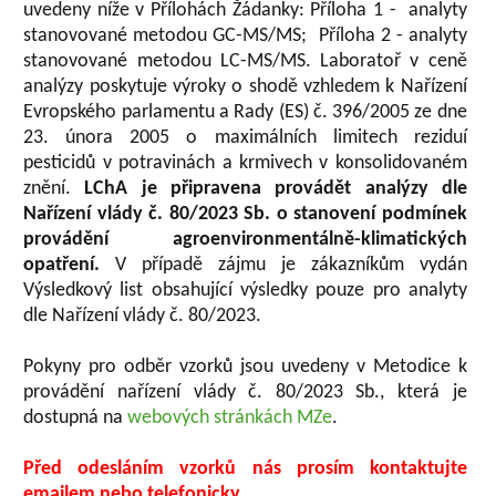
uvedeny níže v Přílohách Žádanky: Příloha 1 - analyty
stanovované metodou GC-MS/MS; Příloha 2 - analyty
stanovované metodou LC-MS/MS. Laboratoř v ceně
analýzy poskytuje výroky o shodě vzhledem k Nařízení
Evropského parlamentu a Rady (ES) č. 396/2005 ze dne
23. února 2005 o maximálních limitech reziduí
pesticidů v potravinách a krmivech v konsolidovaném
znění.
LChA je připravena provádět analýzy dle
Nařízení vlády č. 80/2023 Sb. o stanovení podmínek
provádění agroenvironmentálně-klimatických
opatření.
V případě zájmu je zákazníkům vydán
Výsledkový list obsahující výsledky pouze pro analyty
dle Nařízení vlády č. 80/2023.
Pokyny pro odběr vzorků jsou uvedeny v Metodice k
provádění nařízení vlády č. 80/2023 Sb., která je
dostupná na
webových stránkách MZe
.
Před odesláním vzorků nás prosím kontaktujte
emailem nebo telefonicky.