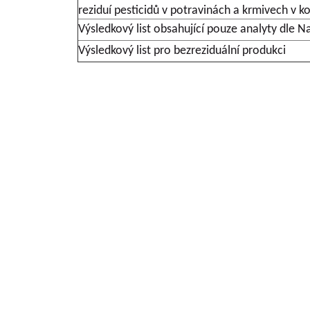
reziduí pesticidů v potravinách a krmivech v 
Výsledkový list obsahující pouze analyty dle N
Výsledkový list pro bezreziduální produkci
Grundlegende Informationen zu VŠÚO