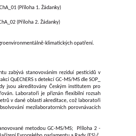
ChA_01 (Příloha 1. Žádanky)
ChA_02 (Příloha 2. Žádanky)
agroenvironmentálně-klimatických opatření.
ntu zabývá stanovováním reziduí pesticidů v
xtrakci QuEChERS s detekcí GC-MS/MS dle SOP_
y jsou akreditovány Českým institutem pro
ván. Laboratoři je přiznán flexibilní rozsah
trů v dané oblasti akreditace, což laboratoři
bsolvování mezilaboratorních porovnávacích
 stanovované metodou GC-MS/MS; Příloha 2 -
řízení Evropského parlamentu a Rady (ES) č.