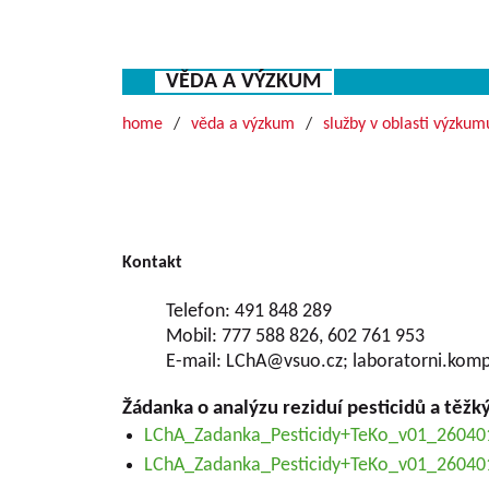
VĚDA A VÝZKUM
home
věda a výzkum
služby v oblasti výzkum
Kontakt
Telefon: 491 848 289
Mobil: 777 588 826, 602 761 953
E-mail: LChA@vsuo.cz; laboratorni.ko
Žádanka o analýzu reziduí pesticidů a těžk
LChA_Zadanka_Pesticidy+TeKo_v01_26040
LChA_Zadanka_Pesticidy+TeKo_v01_26040