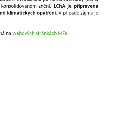
v konsolidovaném znění.
LChA je připravena
ně-klimatických opatření.
V případě zájmu je
pná na
webových stránkách MZe
.