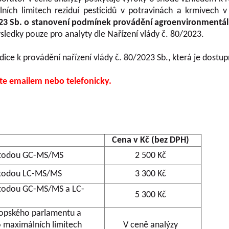
ích limitech reziduí pesticidů v potravinách a krmivech 
2023 Sb. o stanovení podmínek provádění agroenvironmentál
sledky pouze pro analyty dle Nařízení vlády č. 80/2023.
ce k provádění nařízení vlády č. 80/2023 Sb., která je dostu
te emailem nebo telefonicky.
Cena v Kč (bez DPH)
 metodou GC-MS/MS
2 500 Kč
metodou LC-MS/MS
3 300 Kč
metodou GC-MS/MS a LC-
5 300 Kč
vropského parlamentu a
o maximálních limitech
V ceně analýzy