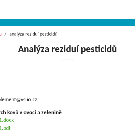
u
analýza reziduí pesticidů
Analýza reziduí pesticidů
mplement@vsuo.cz
ých kovů v ovoci a zelenině
1.docx
1.pdf