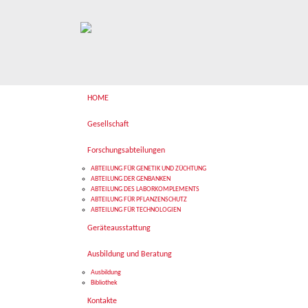
HOME
Gesellschaft
Forschungsabteilungen
ABTEILUNG FÜR GENETIK UND ZÜCHTUNG
ABTEILUNG DER GENBANKEN
ABTEILUNG DES LABORKOMPLEMENTS
ABTEILUNG FÜR PFLANZENSCHUTZ
ABTEILUNG FÜR TECHNOLOGIEN
Geräteausstattung
Ausbildung und Beratung
Ausbildung
Bibliothek
Kontakte