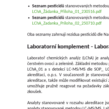
Seznam pesticidů
stanovovaných metodou
LChA_Žádanka_Příloha_01_230516.pdf
Seznam pesticidů
stanovovaných metodou
LChA_Zadanka_Priloha_02_250710.pdf
Oba seznamy zahrnují rezidua pesticidů dle N
Laboratorní komplement - Labor
Laboratoř chemických analýz (LChA) je anal
čerstvém ovoci a zelenině. Základní metodou
LChA_01 a s detekcí LC-MS/MS dle SOP_ LC
akreditaci, o.p.s. V současnosti je stanovov
akreditace, takže může modifikovat existujíc
umožňuje pružně reagovat na požadavky záka
zkoušek.
Analyty stanovované v rozsahu akreditace j
analyty stanovované metodou LC-MS/MS. Labor