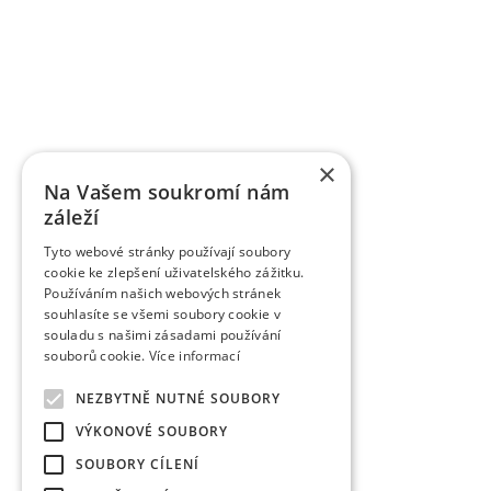
OBSTFORSCHUNGS - UND ZÜCHTUNGSANSTALT H
mit der Forschung der Obstbauproblematik und Zü
fast sieben Jahrzehnten. Die Forschungstätigkeit be
Gebiet der Tschechischen Republik als Marktkul
der Forschungsprojekte, die von verschiedene
TAČR) unterstützt werden, schafft fas
Ergebnisbewertungsmethodik einer Forschu
×
Informationsregister der Ergebnisse übergeben w
Na Vašem soukromí nám
des Veröffentlichungscharakters als auch um a
záleží
Wissenschaftsmitarbeiter veröffentlichen die Fo
Zeitschriften, aber auch in anderen fachlichen 
Tyto webové stránky používají soubory
verlegt die Organisation die Zeitschrift Věd
cookie ke zlepšení uživatelského zážitku.
Obstbauarbeiten). Die Zeitschrift veröffentlicht d
Používáním našich webových stránek
dem Gebiet des Obstbaus. Sie ist eine rezensiert
souhlasíte se všemi soubory cookie v
rezensierten Non-Impact-Zeitschriften (Periodiken
souladu s našimi zásadami používání
werden. Sie wird in CA B Abstracts/Horticultural 
souborů cookie.
Více informací
AGRIS zitiert.
Zu den erfolgreich vermarkten Ergebnissen gehö
NEZBYTNĚ NUTNÉ SOUBORY
wurden fast 85 einzelner Obstsorten angemeldet 
VÝKONOVÉ SOUBORY
das Registrierungsverfahren durch. Eine Reih
Tschechischen Republik und nachfolgend auch in 
SOUBORY CÍLENÍ
gibt es Interesse an Kirschsorten in der Welt, zwe