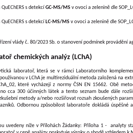
 QuEChERS s detekcí
GC-MS/MS
v ovoci a zelenině dle SOP_L
 QuEChERS s detekcí
LC-MS/MS
v ovoci a zelenině dle SOP_L
ařízení vlády č. 80/2023 Sb. o stanovení podmínek provádění 
atoř chemických analýz (LChA)
ytická laboratoř, která se v rámci Laboratorního kompleme
 používanou v LChA je multireziduální metoda založená na e
hA_02, které vycházejí z normy ČSN EN 15662. Obě metod
áno cca 300 účinných látek a tento seznam bude dále rozšiřo
í zkušební metody a/nebo rozšiřovat rozsah zkoušených parame
zníků. Odbornou způsobilost laboratoře dokládá úspěšné a
sou uvedeny níže v Přílohách Žádanky: Příloha 1 - analyty
atoř v ceně analýzy poskytuje výroky o shodě vzhledem k Na