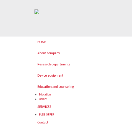
HOME
About company
Research departments
Device equipment
Education and counseling
Education
Library
SERVICES
BUDS OFFER
Contact