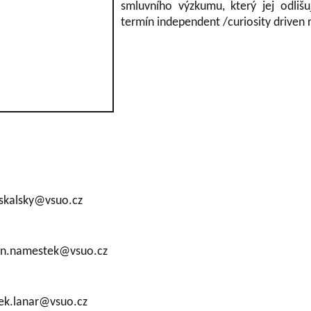
smluvního výzkumu, který jej odlišu
termín independent /curiosity driven 
l.skalsky@vsuo.cz
 Jan.namestek@vsuo.cz
dek.lanar@vsuo.cz