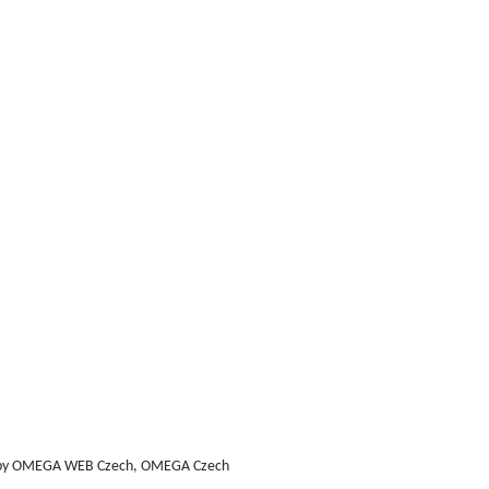
.
c.
tein,
ek
sory
k
by
OMEGA WEB Czech, OMEGA Czech