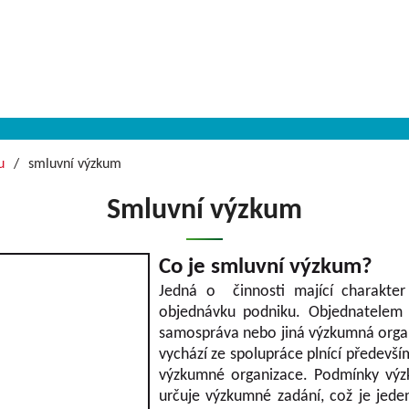
u
smluvní výzkum
Smluvní výzkum
Co je smluvní výzkum?
Jedná o činnosti mající charakter
objednávku podniku. Objednatelem m
samospráva nebo jiná výzkumná organ
vychází ze spolupráce plnící předevší
výzkumné organizace. Podmínky výz
určuje výzkumné zadání, což je jeden