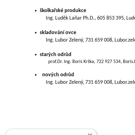
školkařské produkce
Ing. Luděk Laňar Ph.D., 605 853 395, Lu
skladování ovce
Ing. Lubor Zelený, 731 659 008, Lubor.z
starých odrůd
prof.Dr. Ing. Boris Krška, 722 927 534, Boris.
nových odrůd
Ing. Lubor Zelený, 731 659 008, Lubor.z
Basic information about VŠÚO
RESEARCH AND BREEDING FRUIT INSTITUTE HOLO
of fruit growing and the breeding of fruit crops
research activity of the institute includes pract