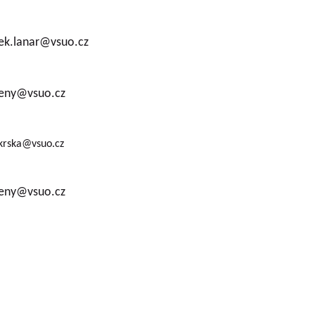
dek.lanar@vsuo.cz
eleny@vsuo.cz
krska@vsuo.cz
eleny@vsuo.cz
VOUSY s.r.o.
has been engaged in research
Company executiv
 continuously for almost seven decades. The
Ing. Tomáš Zmeškal
ically all fruit crops that are grown on the
Ing. Jaroslav Vácha