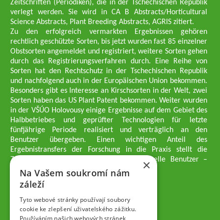
Zeitschriften (Periodiken), die in der Tschechischen Republik
verlegt werden. Sie wird in CA B Abstracts/Horticultural
Science Abstracts, Plant Breeding Abstracts, AGRIS zitiert.
Zu den erfolgreich vermarkten Ergebnissen gehören
rechtlich geschützte Sorten, bis jetzt wurden fast 85 einzelner
Obstsorten angemeldet und registriert, weitere Sorten gehen
durch das Registrierungsverfahren durch. Eine Reihe von
Sorten hat den Rechtschutz in der Tschechischen Republik
und nachfolgend auch in der Europäischen Union bekommen.
Besonders gibt es Interesse an Kirschsorten in der Welt, zwei
Sorten haben das US Plant Patent bekommen. Weiter wurden
in der VŠÚO Holovousy einige Ergebnisse auf dem Gebiet des
Halbbetriebes und geprüfter Technologien für letzte
fünfjährige Periode realisiert und verträglich an den
Benutzer übergeben. Einen wichtigen Anteil des
Ergebnistransfers der Forschung in die Praxis stellt die
Züchtungsmethodik dar, die an professionelle Benutzer –
×
professionelle Obstzüchter übergeben wird.
Na Vašem soukromí nám
Geschäftsführer der Gesellschaft
záleží
Dipl.-Ing. Tomáš Zmeškal
Dipl.-Ing. Jaroslav Vácha
Tyto webové stránky používají soubory
cookie ke zlepšení uživatelského zážitku.
Používáním našich webových stránek
Gesellschafter