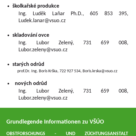
školkařské produkce
Ing. Luděk Laňar Ph.D., 605 853 395,
Ludek.lanar@vsuo.cz
skladování ovce
Ing. Lubor Zelený, 731 659 008,
Lubor.zeleny@vsuo.cz
starých odrůd
prof.Dr. Ing. Boris Krška, 722 927 534, Boris.krska@vsuo.cz
nových odrůd
Ing. Lubor Zelený, 731 659 008,
Lubor.zeleny@vsuo.cz
Grundlegende Informationen zu VŠÚO
OBSTFORSCHUNGS - UND ZÜCHTUNGSANSTALT