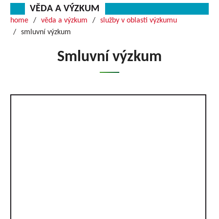
VĚDA A VÝZKUM
home
věda a výzkum
služby v oblasti výzkumu
smluvní výzkum
Smluvní výzkum