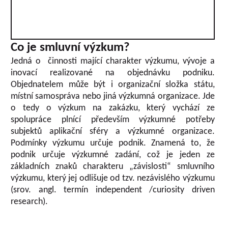
Co je smluvní výzkum?
Jedná o činnosti mající charakter výzkumu, vývoje a
inovací realizované na objednávku podniku.
Objednatelem může být i organizační složka státu,
místní samospráva nebo jiná výzkumná organizace. Jde
o tedy o výzkum na zakázku, který vychází ze
spolupráce plnící především výzkumné potřeby
subjektů aplikační sféry a výzkumné organizace.
Podmínky výzkumu určuje podnik. Znamená to, že
podnik určuje výzkumné zadání, což je jeden ze
základních znaků charakteru „závislosti“ smluvního
výzkumu, který jej odlišuje od tzv. nezávislého výzkumu
(srov. angl. termín independent /curiosity driven
research).