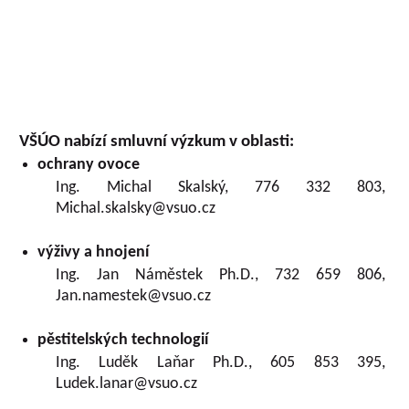
VŠÚO nabízí smluvní výzkum v oblasti:
ochrany ovoce
Ing. Michal Skalský, 776 332 803,
Michal.skalsky@vsuo.cz
výživy a hnojení
Ing. Jan Náměstek Ph.D., 732 659 806,
Jan.namestek@vsuo.cz
pěstitelských technologií
Ing. Luděk Laňar Ph.D., 605 853 395,
Ludek.lanar@vsuo.cz