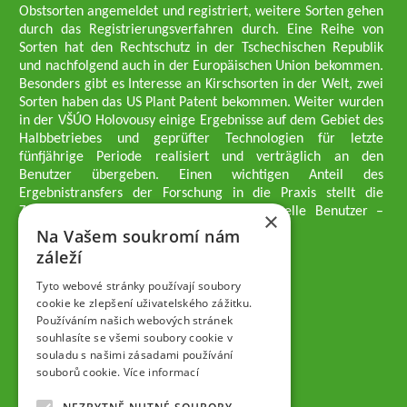
Obstsorten angemeldet und registriert, weitere Sorten gehen
durch das Registrierungsverfahren durch. Eine Reihe von
Sorten hat den Rechtschutz in der Tschechischen Republik
und nachfolgend auch in der Europäischen Union bekommen.
Besonders gibt es Interesse an Kirschsorten in der Welt, zwei
Sorten haben das US Plant Patent bekommen. Weiter wurden
in der VŠÚO Holovousy einige Ergebnisse auf dem Gebiet des
Halbbetriebes und geprüfter Technologien für letzte
fünfjährige Periode realisiert und verträglich an den
Benutzer übergeben. Einen wichtigen Anteil des
Ergebnistransfers der Forschung in die Praxis stellt die
Züchtungsmethodik dar, die an professionelle Benutzer –
×
professionelle Obstzüchter übergeben wird.
Na Vašem soukromí nám
Geschäftsführer der Gesellschaft
záleží
Dipl.-Ing. Tomáš Zmeškal
Dipl.-Ing. Jaroslav Vácha
Tyto webové stránky používají soubory
cookie ke zlepšení uživatelského zážitku.
Používáním našich webových stránek
Gesellschafter
souhlasíte se všemi soubory cookie v
Dipl.-Ing. Jan Blažek, CS c.
souladu s našimi zásadami používání
Dipl.-Ing. Josef Kosina, CS c.
souborů cookie.
Více informací
Dipl.-Ing. Václav Ludvík
Dipl.-Ing. František Paprštein, CS