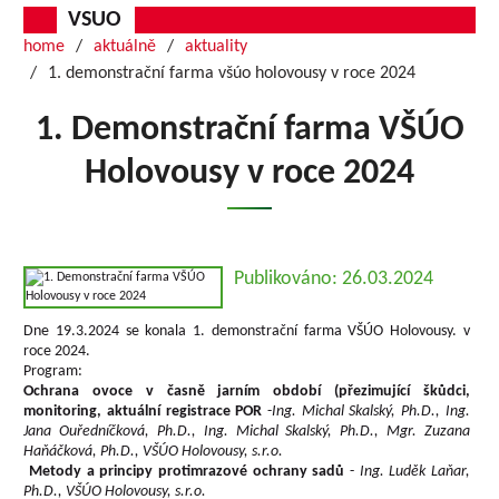
VSUO
home
aktuálně
aktuality
1. demonstrační farma všúo holovousy v roce 2024
1. Demonstrační farma VŠÚO
Holovousy v roce 2024
Publikováno: 26.03.2024
Dne 19.3.2024 se konala 1. demonstrační farma VŠÚO Holovousy. v
roce 2024.
Program:
Ochrana ovoce v časně jarním období (přezimující škůdci,
monitoring, aktuální registrace POR
-
Ing. Michal Skalský, Ph.D., Ing.
Jana Ouředníčková, Ph.D., Ing. Michal Skalský, Ph.D., Mgr. Zuzana
Haňáčková, Ph.D., VŠÚO Holovousy, s.r.o.
Metody a principy protimrazové ochrany sadů
-
I
ng. Luděk Laňar,
Ph.D., VŠÚO Holovousy, s.r.o.