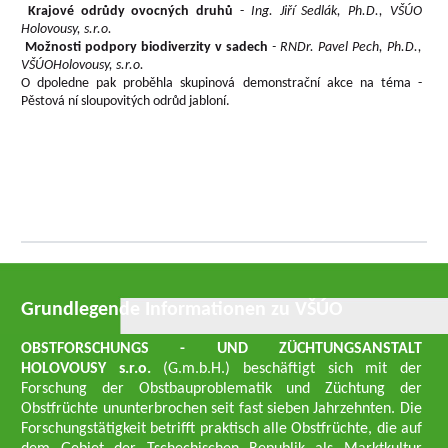
Krajové odrůdy ovocných druhů
-
Ing. Jiří Sedlák, Ph.D., VŠÚO
Holovousy, s.r.o.
Možnosti podpory biodiverzity v sadech
- RNDr. Pavel Pech, Ph.D.,
VŠÚO
Holovousy, s.r.o.
O dpoledne pak proběhla skupinová demonstrační akce na téma -
Pěstová ní sloupovitých odrůd jabloní.
Grundlegende Informationen zu VŠÚO
OBSTFORSCHUNGS - UND ZÜCHTUNGSANSTALT
HOLOVOUSY s.r.o.
(G.m.b.H.) beschäftigt sich mit der
Forschung der Obstbauproblematik und Züchtung der
Obstfrüchte ununterbrochen seit fast sieben Jahrzehnten. Die
Forschungstätigkeit betrifft praktisch alle Obstfrüchte, die auf