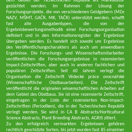
dem Gebiet der Tschechischen Republik als Marktkultur
gezüchtet werden. Im Rahmen der Lösung der
Forschungsprojekte, die von verschiedenen Geldgebern (MZe
NAZV, MŠMT, GAČR, MK, TAČR) unterstützt werden, schafft
fast alle Ausgabentypen, die von der
Ergebnisbewertungsmethodik einer Forschungsorganisation
definiert und in den Informationsregister der Ergebnisse
übergeben werden. Es handelt sich sowohl um Ergebnisse
des Veröffentlichungscharakters als auch um anwendbare
Ergebnisse. Die Forschungs- und Wissenschaftsmitarbeiter
veröffentlichen die Forschungsergebnisse in rezensierten
Impact-Zeitschriften, aber auch in anderen fachlichen und
populären Zeitschriften. Seit 60 Jahren verlegt die
Organisation die Zeitschrift Vědecké práce ovocnářské
(Wissenschaftliche Obstbauarbeiten). Die Zeitschrift
veröffentlicht die originalen wissenschaftlichen Arbeiten auf
dem Gebiet des Obstbaus. Sie ist eine rezensierte Zeitschrift,
eingetragen in der Liste der rezensierten Non-Impact-
Zeitschriften (Periodiken), die in der Tschechischen Republik
verlegt werden. Sie wird in CA B Abstracts/Horticultural
Science Abstracts, Plant Breeding Abstracts, AGRIS zitiert.
Zu den erfolgreich vermarkten Ergebnissen gehören
rechtlich geschützte Sorten, bis jetzt wurden fast 85 einzelner