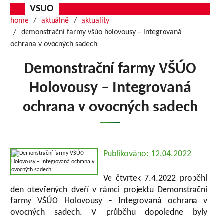
VSUO
home
aktuálně
aktuality
demonstrační farmy všúo holovousy – integrovaná
ochrana v ovocných sadech
Demonstrační farmy VŠÚO
Holovousy – Integrovaná
ochrana v ovocných sadech
Publikováno: 12.04.2022
Ve čtvrtek 7.4.2022 proběhl
den otevřených dveří v rámci projektu Demonstrační
farmy VŠÚO Holovousy – Integrovaná ochrana v
ovocných sadech. V průběhu dopoledne byly