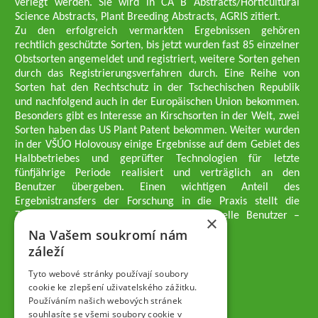
verlegt werden. Sie wird in CA B Abstracts/Horticultural
Science Abstracts, Plant Breeding Abstracts, AGRIS zitiert.
Zu den erfolgreich vermarkten Ergebnissen gehören
rechtlich geschützte Sorten, bis jetzt wurden fast 85 einzelner
Obstsorten angemeldet und registriert, weitere Sorten gehen
durch das Registrierungsverfahren durch. Eine Reihe von
Sorten hat den Rechtschutz in der Tschechischen Republik
und nachfolgend auch in der Europäischen Union bekommen.
Besonders gibt es Interesse an Kirschsorten in der Welt, zwei
Sorten haben das US Plant Patent bekommen. Weiter wurden
in der VŠÚO Holovousy einige Ergebnisse auf dem Gebiet des
Halbbetriebes und geprüfter Technologien für letzte
fünfjährige Periode realisiert und verträglich an den
Benutzer übergeben. Einen wichtigen Anteil des
Ergebnistransfers der Forschung in die Praxis stellt die
Züchtungsmethodik dar, die an professionelle Benutzer –
×
professionelle Obstzüchter übergeben wird.
Na Vašem soukromí nám
Geschäftsführer der Gesellschaft
záleží
Dipl.-Ing. Tomáš Zmeškal
Dipl.-Ing. Jaroslav Vácha
Tyto webové stránky používají soubory
cookie ke zlepšení uživatelského zážitku.
Používáním našich webových stránek
Gesellschafter
souhlasíte se všemi soubory cookie v
Dipl.-Ing. Jan Blažek, CS c.