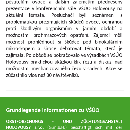
pěstitelům ovoce a dalším zájemcům předneseny
prezentace v konferenčním sále VŠÚO Holovousy na
aktuální témata. Posluchači byli seznámeni s
problematikou přezimujících škůdců ovoce, ochranou
proti škodlivým organismům v jarním období a
možnostmi protimrazových opatření. Zájemci měli
možnost prohlédnout si škůdce pod binokulárním
mikroskopem a široce debatovat témata, která je
zajímala. Po obědě se pokračovalo ve výsadbách VŠÚO
Holovousy praktickou ukázkou klik řezu a diskuzí nad
možnostmi mechanizovaného řezu v sadech. Akce se
zúčastnilo více než 30 návštěvníků.
Grundlegende Informationen zu VŠÚO
OBSTFORSCHUNGS - UND ZÜCHTUNGSANSTALT
HOLOVOUSY s.r.o.
(G.m.b.H.) beschäftigt sich mit der